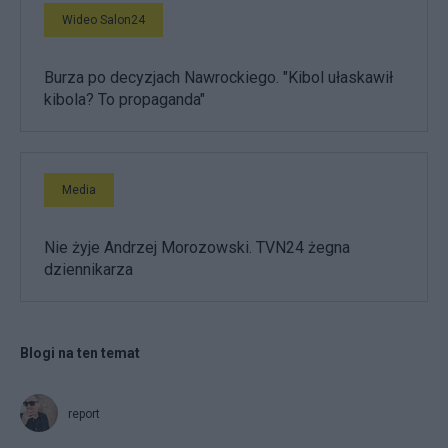
Wideo Salon24
Burza po decyzjach Nawrockiego. "Kibol ułaskawił
kibola? To propaganda"
Media
Nie żyje Andrzej Morozowski. TVN24 żegna
dziennikarza
Blogi na ten temat
report