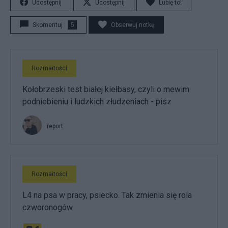
Udostępnij
Udostępnij
Lubię to!
Skomentuj
5
Obserwuj notkę
Rozmaitości
Kołobrzeski test białej kiełbasy, czyli o mewim
podniebieniu i ludzkich złudzeniach - pisz
report
Rozmaitości
L4 na psa w pracy, psiecko. Tak zmienia się rola
czworonogów