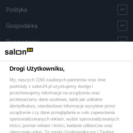
Polityka
Gospodarka
Rozmaitości
Technologie
Drogi Użytkowniku,
Sport
My, naszych 1160 zaufanych partnerów oraz inne
podmioty z salon24.pl uzyskujemy dostęp i
Społeczeństwo
przechowujemy informacje na urządzeniu oraz
przetwarzamy dane osobowe, takie jak unikalne
Kultura
identyfikatory, standardowe informacje wysyłane przez
urządzenie czy dane przeglądania w celu zapewniania
spersonalizowanych reklam, wybór spersonalizowanych
treści, pomiar reklam i treści, badanie odbiorców oraz
ulepszanie usług. Za zgodą Użytkownika my i Zaufani