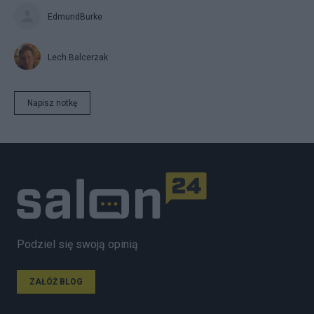
EdmundBurke
Lech Balcerzak
Napisz notkę
Podziel się swoją opinią
ZAŁÓŻ BLOG