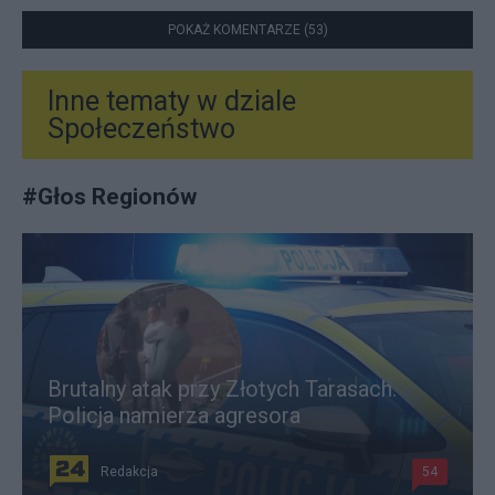
POKAŻ KOMENTARZE (53)
Inne tematy w dziale
Społeczeństwo
#
Głos Regionów
Brutalny atak przy Złotych Tarasach.
Policja namierza agresora
Redakcja
54