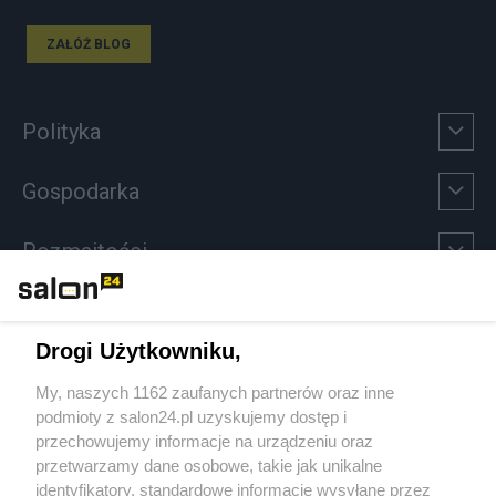
ZAŁÓŻ BLOG
Polityka
Gospodarka
Rozmaitości
Technologie
Drogi Użytkowniku,
Sport
My, naszych 1162 zaufanych partnerów oraz inne
podmioty z salon24.pl uzyskujemy dostęp i
Społeczeństwo
przechowujemy informacje na urządzeniu oraz
przetwarzamy dane osobowe, takie jak unikalne
Kultura
identyfikatory, standardowe informacje wysyłane przez