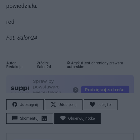
powiedziała.
red.
Fot. Salon24
Autor:
Źródło:
© Artykuł jest chroniony prawem
Redakcja
Salon24
autorskim.
Udostępnij
Udostępnij
Lubię to!
Skomentuj
53
Obserwuj notkę