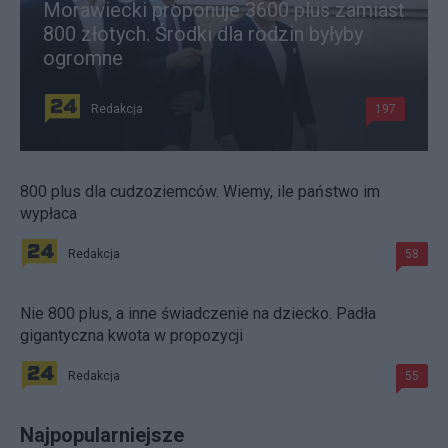
Morawiecki proponuje 3600 plus zamiast
800 złotych. Środki dla rodzin byłyby
ogromne
Redakcja
197
800 plus dla cudzoziemców. Wiemy, ile państwo im
wypłaca
Redakcja
58
Nie 800 plus, a inne świadczenie na dziecko. Padła
gigantyczna kwota w propozycji
Redakcja
55
Najpopularniejsze