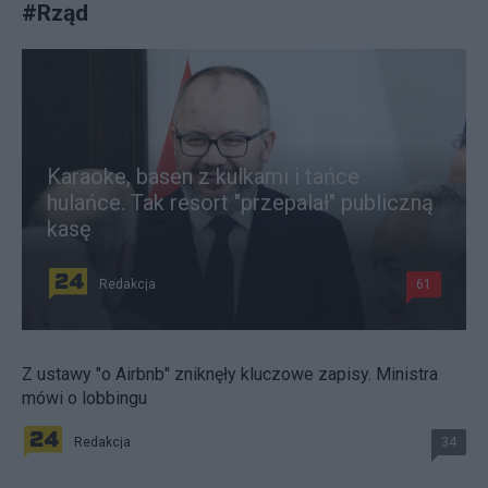
#
Rząd
Karaoke, basen z kulkami i tańce
hulańce. Tak resort "przepalał" publiczną
kasę
Redakcja
61
Z ustawy "o Airbnb" zniknęły kluczowe zapisy. Ministra
mówi o lobbingu
Redakcja
34