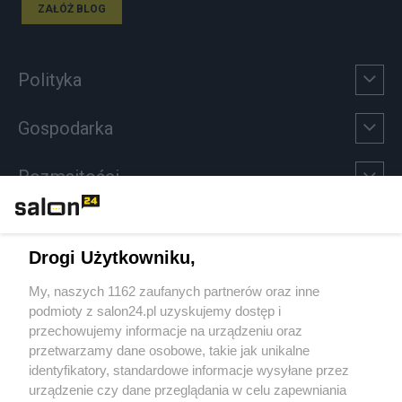
ZAŁÓŻ BLOG
Polityka
Gospodarka
Rozmaitości
Technologie
Drogi Użytkowniku,
Sport
My, naszych 1162 zaufanych partnerów oraz inne
podmioty z salon24.pl uzyskujemy dostęp i
Społeczeństwo
przechowujemy informacje na urządzeniu oraz
przetwarzamy dane osobowe, takie jak unikalne
Kultura
identyfikatory, standardowe informacje wysyłane przez
urządzenie czy dane przeglądania w celu zapewniania