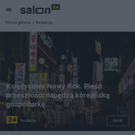
Strona główna
Redakcja
Księżycowy Nowy Rok. Pieśń
przeszłości napędza koreańską
gospodarkę
Redakcja
ŚWIAT
Fot. Ulica w Seulu