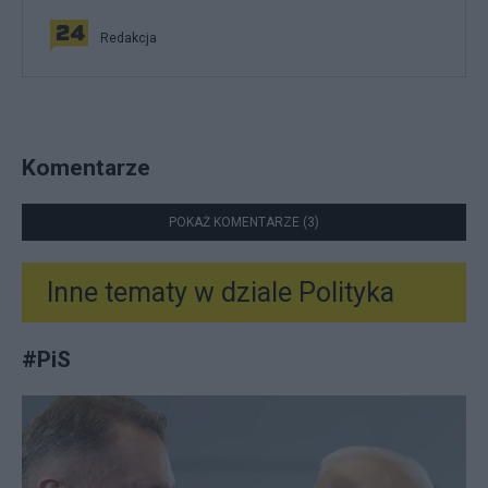
Redakcja
Komentarze
POKAŻ KOMENTARZE (3)
Inne tematy w dziale
Polityka
#
PiS