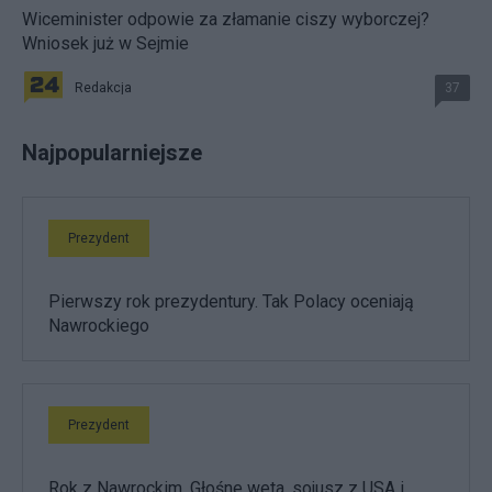
Wiceminister odpowie za złamanie ciszy wyborczej?
Wniosek już w Sejmie
Redakcja
37
Najpopularniejsze
Prezydent
Pierwszy rok prezydentury. Tak Polacy oceniają
Nawrockiego
Prezydent
Rok z Nawrockim. Głośne weta, sojusz z USA i