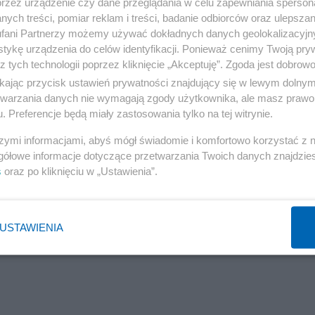
przez urządzenie czy dane przeglądania w celu zapewniania sperson
ych treści, pomiar reklam i treści, badanie odbiorców oraz ulepszan
 Dlaczego Ci co ratują są atakowani?
fani Partnerzy możemy używać dokładnych danych geolokalizacyjn
tykę urządzenia do celów identyfikacji. Ponieważ cenimy Twoją pry
z tych technologii poprzez kliknięcie „Akceptuję”. Zgoda jest dobro
ikając przycisk ustawień prywatności znajdujący się w lewym dolny
etwarzania danych nie wymagają zgody użytkownika, ale masz prawo 
kcja strażaków
. Preferencje będą miały zastosowania tylko na tej witrynie.
szymi informacjami, abyś mógł świadomie i komfortowo korzystać z
turalnymi, na Podkarpaciu strażacy przez całą noc walcz
gółowe informacje dotyczące przetwarzania Twoich danych znajdzi
rkatej. Ogień pojawił się we wtorek wieczorem, a akcja
s
oraz po kliknięciu w „Ustawienia”.
USTAWIENIA