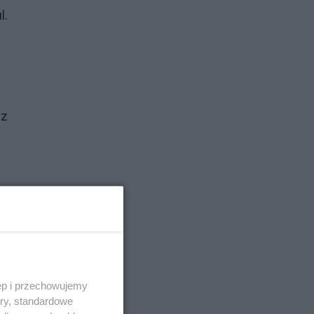
l.
ez
e
ęp i przechowujemy
ory, standardowe