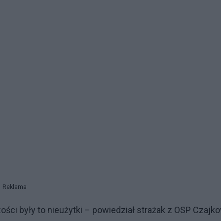
Reklama
szości były to nieużytki – powiedział strażak z OSP Czajk