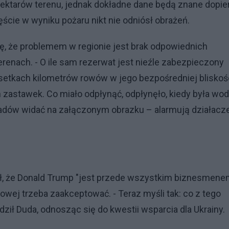
ktarów terenu, jednak dokładne dane będą znane dopie
ście w wyniku pożaru nikt nie odniósł obrażeń.
ę, że problemem w regionie jest brak odpowiednich
enach. - O ile sam rezerwat jest nieźle zabezpieczony
a setkach kilometrów rowów w jego bezpośredniej bliskoś
zastawek. Co miało odpłynąć, odpłynęło, kiedy była wod
adów widać na załączonym obrazku – alarmują działacze
ł, że Donald Trump "jest przede wszystkim biznesmenem
owej trzeba zaakceptować. - Teraz myśli tak: co z tego
dził Duda, odnosząc się do kwestii wsparcia dla Ukrainy.