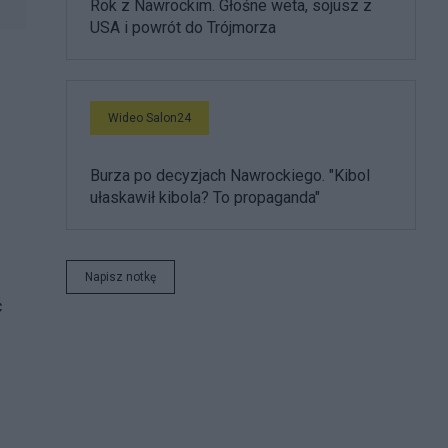
Rok z Nawrockim. Głośne weta, sojusz z
USA i powrót do Trójmorza
Wideo Salon24
Burza po decyzjach Nawrockiego. "Kibol
ułaskawił kibola? To propaganda"
Napisz notkę
ć