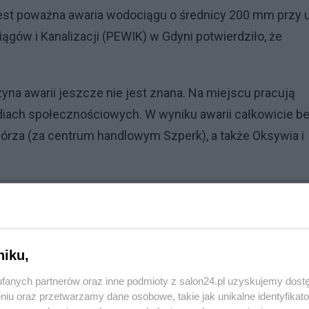
jest poważna awaria wodociągu o średnicy 200 mm przy u
ągów i Kanalizacji (PEWIK) w Gdyni potwierdziło, że
na awarii jeszcze nie jest znana. Na miejscu pracują
ach społecznościowych. W wyniku awarii całkowicie b
órza (za centrum handlowym Szperk), a także Oksywia i
Reklama
ku zimy stanowi duży problem dla mieszkańców. Na razi
łużby zapewniają, że działają tak, by jak najszybciej
niku,
fanych partnerów oraz inne podmioty z salon24.pl uzyskujemy dost
niu oraz przetwarzamy dane osobowe, takie jak unikalne identyfikat