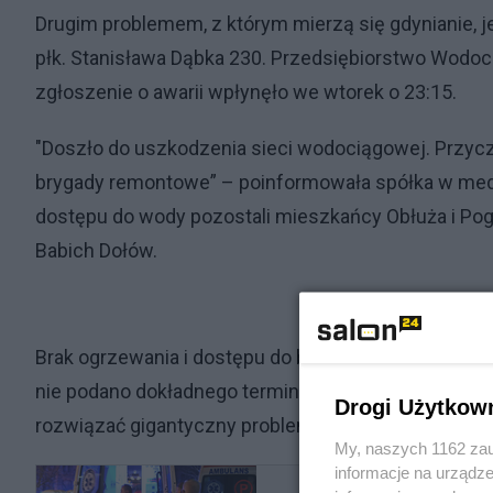
Drugim problemem, z którym mierzą się gdynianie, 
płk. Stanisława Dąbka 230. Przedsiębiorstwo Wodoci
zgłoszenie o awarii wpłynęło we wtorek o 23:15.
"Doszło do uszkodzenia sieci wodociągowej. Przyczy
brygady remontowe” – poinformowała spółka w medi
dostępu do wody pozostali mieszkańcy Obłuża i Pog
Babich Dołów.
Brak ogrzewania i dostępu do bieżącej wody w środ
nie podano dokładnego terminu usunięcia awarii, ale s
Drogi Użytkow
rozwiązać gigantyczny problem.
My, naszych 1162 zau
informacje na urządze