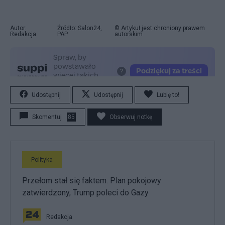
Autor:
Źródło: Salon24,
© Artykuł jest chroniony prawem
Redakcja
PAP
autorskim
Udostępnij
Udostępnij
Lubię to!
Skomentuj
85
Obserwuj notkę
Polityka
Przełom stał się faktem. Plan pokojowy
zatwierdzony, Trump poleci do Gazy
Redakcja