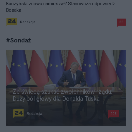
Kaczyński znowu namieszał? Stanowcza odpowiedź
Bosaka
Redakcja
88
#
Sondaż
Ze świecą szukać zwolenników rządu.
Duży ból głowy dla Donalda Tuska
Redakcja
203