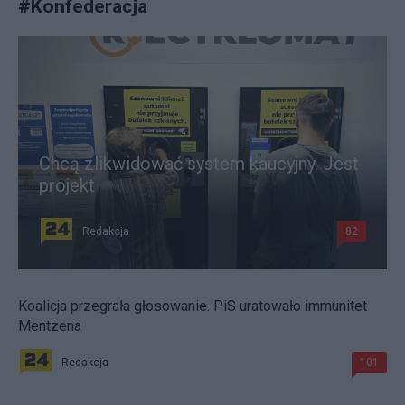
#
Konfederacja
Chcą zlikwidować system kaucyjny. Jest
projekt
Redakcja
82
Koalicja przegrała głosowanie. PiS uratowało immunitet
Mentzena
Redakcja
101