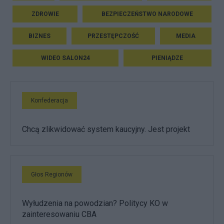
ZDROWIE
BEZPIECZEŃSTWO NARODOWE
BIZNES
PRZESTĘPCZOŚĆ
MEDIA
WIDEO SALON24
PIENIĄDZE
Konfederacja
Chcą zlikwidować system kaucyjny. Jest projekt
Głos Regionów
Wyłudzenia na powodzian? Politycy KO w
zainteresowaniu CBA