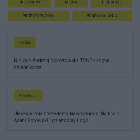
PREZYDENT
MEDIA
PIENIĄDZE
PRZESTĘPCZOŚĆ
WIDEO SALON24
Media
Nie żyje Andrzej Morozowski. TVN24 żegna
dziennikarza
Prezydent
Ułaskawienia prezydenta Nawrockiego. Na liście
Adam Borowski i gniazdowy Legii