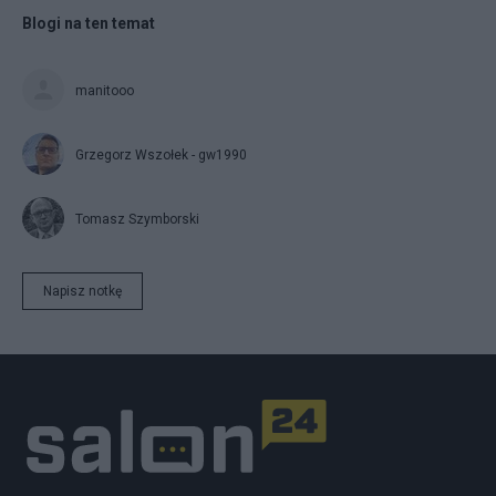
Blogi na ten temat
manitooo
Grzegorz Wszołek - gw1990
Tomasz Szymborski
Napisz notkę