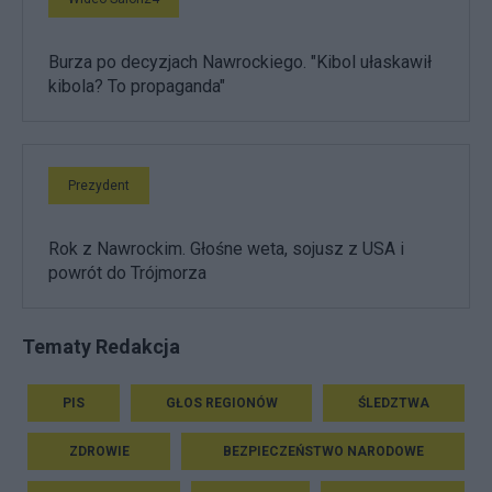
Burza po decyzjach Nawrockiego. "Kibol ułaskawił
kibola? To propaganda"
Prezydent
Rok z Nawrockim. Głośne weta, sojusz z USA i
powrót do Trójmorza
Tematy Redakcja
PIS
GŁOS REGIONÓW
ŚLEDZTWA
ZDROWIE
BEZPIECZEŃSTWO NARODOWE