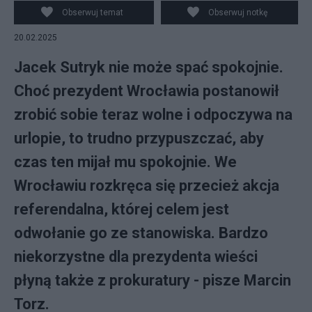
Miasta we Wrocławiu. fot. PAP/Maciej Kulczyński
Obserwuj temat
Obserwuj notkę
20.02.2025
Jacek Sutryk nie może spać spokojnie.
Choć prezydent Wrocławia postanowił
zrobić sobie teraz wolne i odpoczywa na
urlopie, to trudno przypuszczać, aby
czas ten mijał mu spokojnie. We
Wrocławiu rozkręca się przecież akcja
referendalna, której celem jest
odwołanie go ze stanowiska. Bardzo
niekorzystne dla prezydenta wieści
płyną także z prokuratury - pisze Marcin
Torz.