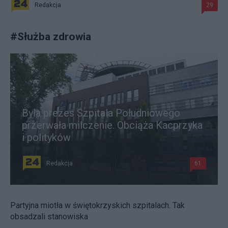
Redakcja
29
#
Służba zdrowia
Była prezes Szpitala Południowego
przerwała milczenie. Obciąża Kacprzyka
i polityków
Redakcja
61
Partyjna miotła w świętokrzyskich szpitalach. Tak
obsadzali stanowiska