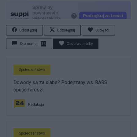
Udostępnij
Udostępnij
Lubię to!
Skomentuj
34
Obserwuj notkę
Społeczeństwo
Dowody są za słabe? Podejrzany ws. RARS
opuścił areszt
Redakcja
Społeczeństwo