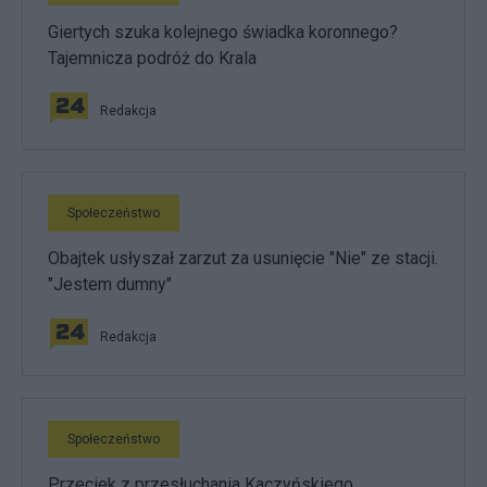
Giertych szuka kolejnego świadka koronnego?
Tajemnicza podróż do Krala
Redakcja
Społeczeństwo
Obajtek usłyszał zarzut za usunięcie "Nie" ze stacji.
"Jestem dumny"
Redakcja
Społeczeństwo
Przeciek z przesłuchania Kaczyńskiego.