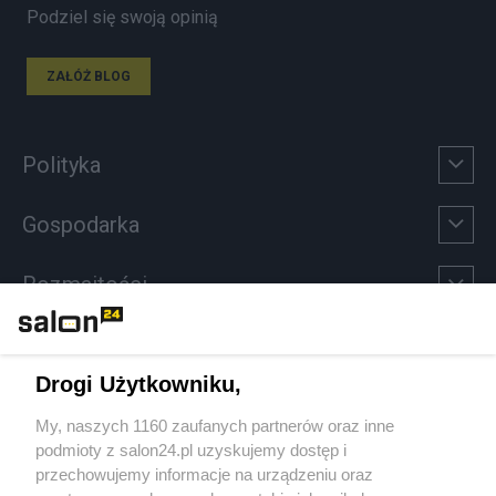
Podziel się swoją opinią
ZAŁÓŻ BLOG
Polityka
Gospodarka
Rozmaitości
Technologie
Drogi Użytkowniku,
Sport
My, naszych 1160 zaufanych partnerów oraz inne
podmioty z salon24.pl uzyskujemy dostęp i
Społeczeństwo
przechowujemy informacje na urządzeniu oraz