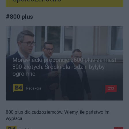
#
800 plus
Morawiecki proponuje 3600 plus zamiast
800 złotych. Środki dla rodzin byłyby
ogromne
Redakcja
233
800 plus dla cudzoziemców. Wiemy, ile państwo im
wypłaca