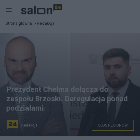
Strona główna
Redakcja
Prezydent Chełma dołącza do
zespołu Brzoski. Deregulacja ponad
podziałami
Redakcja
GŁOS REGIONÓW