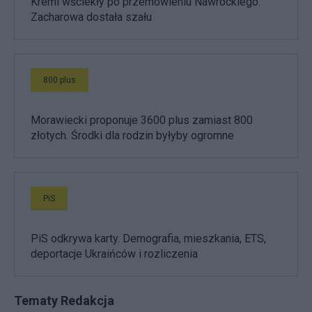
Kreml wściekły po przemówieniu Nawrockiego.
Zacharowa dostała szału
800 plus
Morawiecki proponuje 3600 plus zamiast 800
złotych. Środki dla rodzin byłyby ogromne
PiS
PiS odkrywa karty. Demografia, mieszkania, ETS,
deportacje Ukraińców i rozliczenia
Tematy Redakcja