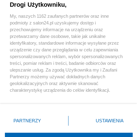
Drogi Użytkowniku,
Sport
My, naszych 1162 zaufanych partnerów oraz inne
podmioty z salon24.pl uzyskujemy dostęp i
Społeczeństwo
przechowujemy informacje na urządzeniu oraz
przetwarzamy dane osobowe, takie jak unikalne
Kultura
identyfikatory, standardowe informacje wysyłane przez
urządzenie czy dane przeglądania w celu zapewniania
spersonalizowanych reklam, wybór spersonalizowanych
treści, pomiar reklam i treści, badanie odbiorców oraz
ulepszanie usług. Za zgodą Użytkownika my i Zaufani
X
Facebook
Instagram
Youtube
Partnerzy możemy używać dokładnych danych
geolokalizacyjnych oraz aktywnie skanować
charakterystykę urządzenia do celów identyfikacji.
Web Content Media sp. z o. o. © 2022
Ponieważ cenimy Twoją prywatność, prosimy o zgodę na
korzystanie z tych technologii poprzez kliknięcie
„Akceptuję”. Zgoda jest dobrowolna i zawsze możesz ją
Pomoc
O nas
Praca
Reklama
Kontakt
zmienić/wycofać klikając przycisk ustawień prywatności
PARTNERZY
USTAWIENIA
znajdujący się w lewym dolnym rogu strony
. Niektóre
rodzaje przetwarzania danych nie wymagają zgody