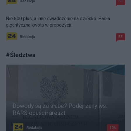
Redakcja
58
Nie 800 plus, a inne świadczenie na dziecko. Padła
gigantyczna kwota w propozycji
Redakcja
55
#
Śledztwa
Dowody są za słabe? Podejrzany ws.
RARS opuścił areszt
Redakcja
106