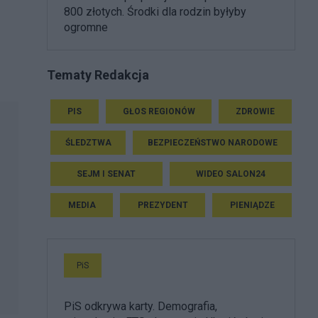
800 złotych. Środki dla rodzin byłyby
ogromne
Tematy Redakcja
PIS
GŁOS REGIONÓW
ZDROWIE
ŚLEDZTWA
BEZPIECZEŃSTWO NARODOWE
SEJM I SENAT
WIDEO SALON24
MEDIA
PREZYDENT
PIENIĄDZE
PiS
PiS odkrywa karty. Demografia,