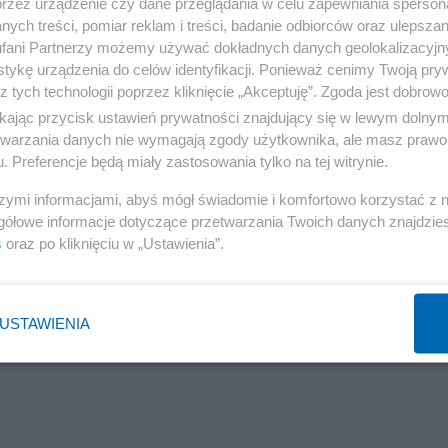
przez urządzenie czy dane przeglądania w celu zapewniania sperson
ych treści, pomiar reklam i treści, badanie odbiorców oraz ulepszan
fani Partnerzy możemy używać dokładnych danych geolokalizacyjn
tykę urządzenia do celów identyfikacji. Ponieważ cenimy Twoją pry
z tych technologii poprzez kliknięcie „Akceptuję”. Zgoda jest dobro
ikając przycisk ustawień prywatności znajdujący się w lewym dolny
etwarzania danych nie wymagają zgody użytkownika, ale masz prawo 
. Preferencje będą miały zastosowania tylko na tej witrynie.
szymi informacjami, abyś mógł świadomie i komfortowo korzystać z
gółowe informacje dotyczące przetwarzania Twoich danych znajdzi
s
oraz po kliknięciu w „Ustawienia”.
USTAWIENIA