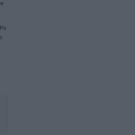
ie
 Po
o