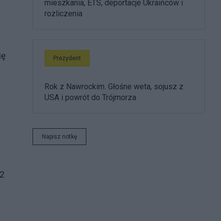
mieszkania, ETS, deportacje Ukraińców i
rozliczenia
ię
Prezydent
Rok z Nawrockim. Głośne weta, sojusz z
USA i powrót do Trójmorza
Napisz notkę
22