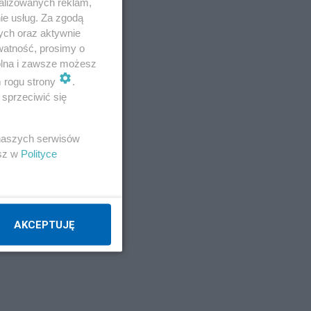
alizowanych reklam,
ie usług. Za zgodą
ych oraz aktywnie
watność, prosimy o
wolna i zawsze możesz
m rogu strony
.
sprzeciwić się
 naszych serwisów
esz w
Polityce
AKCEPTUJĘ