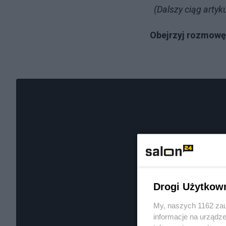
(Dalszy ciąg arty
Obejrzyj rozmowę
Drogi Użytkow
My, naszych 1162 zau
informacje na urządze