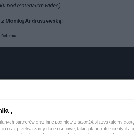
kułu pod materiałem wideo)
 z Moniką Andruszewską:
Reklama
niku,
fanych partnerów oraz inne podmioty z salon24.pl uzyskujemy dost
niu oraz przetwarzamy dane osobowe, takie jak unikalne identyfikat