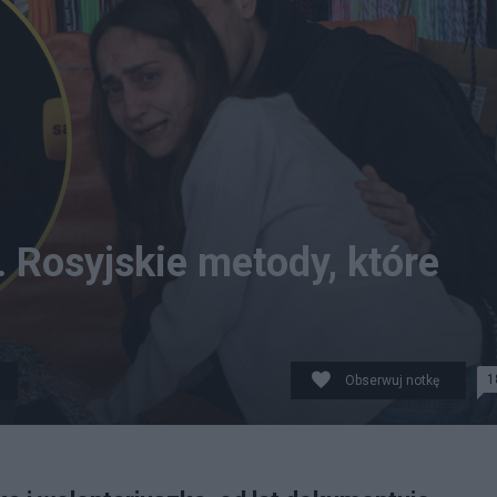
. Rosyjskie metody, które
1
Obserwuj notkę
4