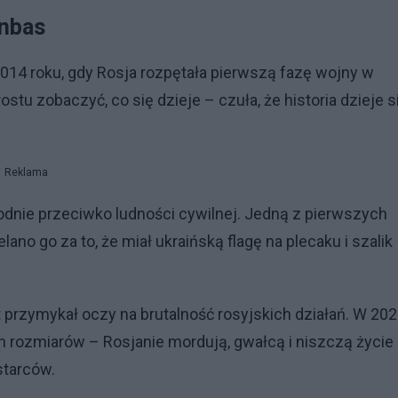
onbas
014 roku, gdy Rosja rozpętała pierwszą fazę wojny w
tu zobaczyć, co się dzieje – czuła, że historia dzieje s
Reklama
rodnie przeciwko ludności cywilnej. Jedną z pierwszych
lano go za to, że miał ukraińską flagę na plecaku i szalik
iat przymykał oczy na brutalność rosyjskich działań. W 20
h rozmiarów – Rosjanie mordują, gwałcą i niszczą życie
starców.