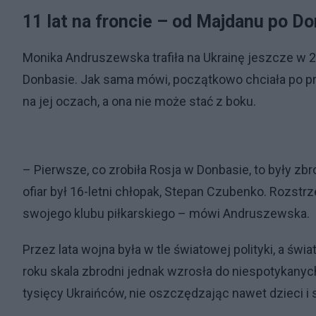
11 lat na froncie – od Majdanu po D
Monika Andruszewska trafiła na Ukrainę jeszcze w 2
Donbasie. Jak sama mówi, początkowo chciała po pros
na jej oczach, a ona nie może stać z boku.
– Pierwsze, co zrobiła Rosja w Donbasie, to były zb
ofiar był 16-letni chłopak, Stepan Czubenko. Rozstrze
swojego klubu piłkarskiego – mówi Andruszewska.
Przez lata wojna była w tle światowej polityki, a św
roku skala zbrodni jednak wzrosła do niespotykanyc
tysięcy Ukraińców, nie oszczędzając nawet dzieci i 