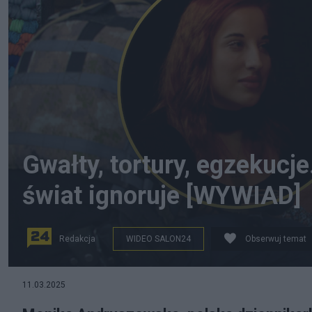
Gwałty, tortury, egzekucje
świat ignoruje [WYWIAD]
Redakcja
WIDEO SALON24
Obserwuj temat
Rosyjskie zbrodnie na Ukrainie, fot. PAP/Abaca, Salon2
11.03.2025