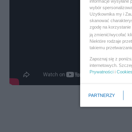
informacje wysyłane 
wybór spersonalizowan
Użytkownika my i Zau
skanować charakterys
zgodę na korzystanie 
ją zmienić/wycofać kl
Niektóre rodzaje prz
takiemu przetwarzaniu
Zapoznaj się z poniż
internetowych. Szcze
Prywatności
i
Cookie
PARTNERZY