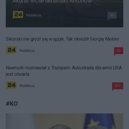
Akurat leciał ukraiński Antonow
Redakcja
33
Sikorski nie gryzł się w język. Tak określił Giorgię Meloni
Redakcja
93
Nawrocki rozmawiał z Trumpem. Autostrada dla armii USA
jest otwarta
Redakcja
207
#
KO