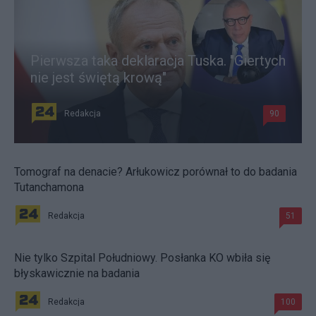
Pierwsza taka deklaracja Tuska. "Giertych
nie jest świętą krową"
Redakcja
90
Tomograf na denacie? Arłukowicz porównał to do badania
Tutanchamona
Redakcja
51
Nie tylko Szpital Południowy. Posłanka KO wbiła się
błyskawicznie na badania
Redakcja
100