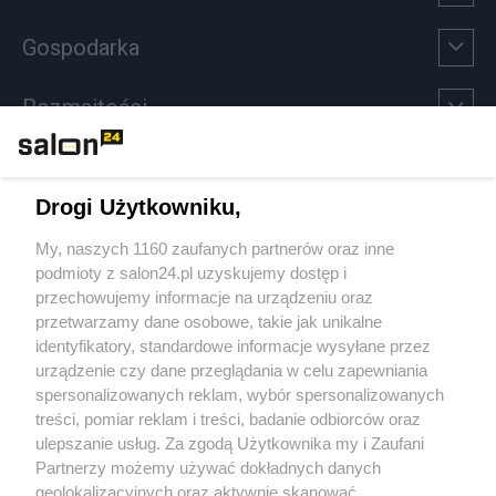
Gospodarka
Rozmaitości
Technologie
Drogi Użytkowniku,
Sport
My, naszych 1160 zaufanych partnerów oraz inne
podmioty z salon24.pl uzyskujemy dostęp i
Społeczeństwo
przechowujemy informacje na urządzeniu oraz
przetwarzamy dane osobowe, takie jak unikalne
Kultura
identyfikatory, standardowe informacje wysyłane przez
urządzenie czy dane przeglądania w celu zapewniania
spersonalizowanych reklam, wybór spersonalizowanych
treści, pomiar reklam i treści, badanie odbiorców oraz
ulepszanie usług. Za zgodą Użytkownika my i Zaufani
X
Facebook
Instagram
Youtube
Partnerzy możemy używać dokładnych danych
geolokalizacyjnych oraz aktywnie skanować