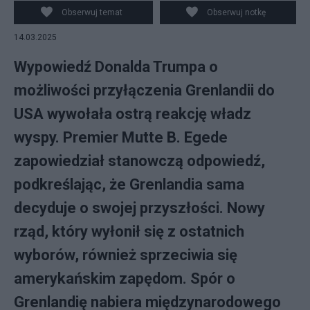
parlamentarnych. fot. PAP/EPA/MADS CLAUS
Obserwuj temat
Obserwuj notkę
RASMUSSEN
14.03.2025
Wypowiedź Donalda Trumpa o
możliwości przyłączenia Grenlandii do
USA wywołała ostrą reakcję władz
wyspy. Premier Mutte B. Egede
zapowiedział stanowczą odpowiedź,
podkreślając, że Grenlandia sama
decyduje o swojej przyszłości. Nowy
rząd, który wyłonił się z ostatnich
wyborów, również sprzeciwia się
amerykańskim zapędom. Spór o
Grenlandię nabiera międzynarodowego