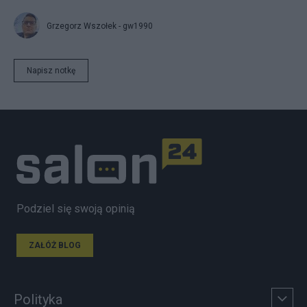
Grzegorz Wszołek - gw1990
Napisz notkę
Podziel się swoją opinią
ZAŁÓŻ BLOG
Polityka