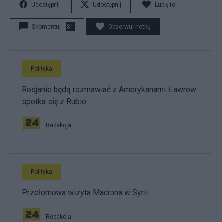
Udostępnij
Udostępnij
Lubię to!
Skomentuj
81
Obserwuj notkę
Polityka
Rosjanie będą rozmawiać z Amerykanami. Ławrow
spotka się z Rubio
Redakcja
Polityka
Przełomowa wizyta Macrona w Syrii
Redakcja