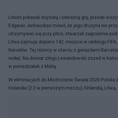
Litwini pokazali dojrzałą i odważną grę, przede ws
Edgaras Jankauskas mówił, że jego drużyna nie przyj
utrzymywać się przy piłce, stwarzali zagrożenie po
Litwa zajmuje dopiero 142. miejsce w rankingu FIFA
Narodów. Tej różnicy w starciu z gwiazdami Barcelon
widać. Na domiar złego Lewandowski zszed w końc
w poniedziałek z Maltą.
W eliminacjach do Misttrzostw Świata 2026 Polska z
Holandia (2:2 w pierwszym meczu), Finlandią, Litwą, 