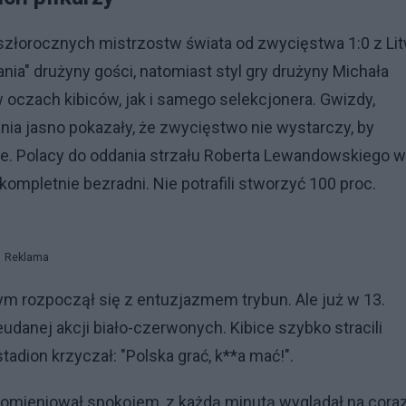
szłorocznych mistrzostw świata od zwycięstwa 1:0 z Li
nia" drużyny gości, natomiast styl gry drużyny Michała
 oczach kibiców, jak i samego selekcjonera. Gwizdy,
nia jasno pokazały, że zwycięstwo nie wystarczy, by
ce. Polacy do oddania strzału Roberta Lewandowskiego w
 kompletnie bezradni. Nie potrafili stworzyć 100 proc.
Reklama
 rozpoczął się z entuzjazmem trybun. Ale już w 13.
udanej akcji biało-czerwonych. Kibice szybko stracili
adion krzyczał: "Polska grać, k**a mać!".
romieniował spokojem, z każdą minutą wyglądał na cora