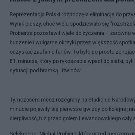
Reprezentacja Polski rozpoczęła eliminacje do przy
Wynik cieszy, choć wielu spodziewało się "rozstrzela
Probierza pozostawił wiele do życzenia – zarówno w
buczenie i wulgarne okrzyki przez większość spotka
odzyskać zaufanie fanów. To było po prostu żenują
81. minucie, który po rykoszecie wpadł do siatki, byli
sytuacji pod bramką Litwinów.
Tymczasem mecz rozegrany na Stadionie Narodowym
minucie pojawiły się pierwsze gwizdy po kolejnej nie
cierpliwość, tuż przed golem Lewandowskiego cały st
Selekcjoner Michał Probierz, który przed meczem p