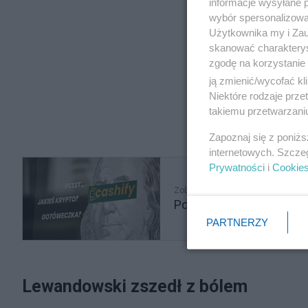
informacje wysyłane 
wybór spersonalizowan
Użytkownika my i Zau
skanować charakterys
zgodę na korzystanie 
ją zmienić/wycofać kl
Niektóre rodzaje prz
takiemu przetwarzaniu
Zapoznaj się z poniż
internetowych. Szcze
Prywatności
i
Cookie
Zobacz także
Potężny cios dla rynku k
PARTNERZY
Lewandowski zszedł z bólem