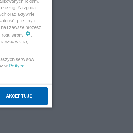
alizowanych reklam,
ie usług. Za zgodą
ych oraz aktywnie
watność, prosimy o
wolna i zawsze możesz
m rogu strony
.
sprzeciwić się
 naszych serwisów
esz w
Polityce
AKCEPTUJĘ