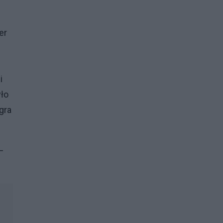
er
i
yło
gra
–