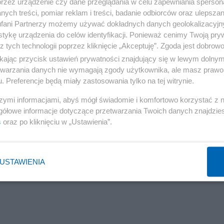
przez urządzenie czy dane przeglądania w celu zapewniania sperson
ych treści, pomiar reklam i treści, badanie odbiorców oraz ulepszan
fani Partnerzy możemy używać dokładnych danych geolokalizacyjn
tykę urządzenia do celów identyfikacji. Ponieważ cenimy Twoją pry
z tych technologii poprzez kliknięcie „Akceptuję”. Zgoda jest dobro
ikając przycisk ustawień prywatności znajdujący się w lewym dolny
etwarzania danych nie wymagają zgody użytkownika, ale masz prawo 
. Preferencje będą miały zastosowania tylko na tej witrynie.
szymi informacjami, abyś mógł świadomie i komfortowo korzystać z
gółowe informacje dotyczące przetwarzania Twoich danych znajdzi
s
oraz po kliknięciu w „Ustawienia”.
ryptowalut. Do likwidacji nawet 90 procent
USTAWIENIA