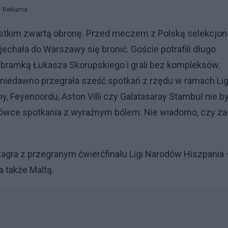
Reklama
zystkim zwartą obronę. Przed meczem z Polską selekcjon
echała do Warszawy się bronić. Goście potrafili długo
d bramką Łukasza Skorupskiego i grali bez kompleksów.
, niedawno przegrała sześć spotkań z rzędu w ramach Lig
y, Feyenoordu, Aston Villi czy Galatasaray Stambuł nie b
ówce spotkania z wyraźnym bólem. Nie wiadomo, czy za
agra z przegranym ćwierćfinału Ligi Narodów Hiszpania 
a także Maltą.