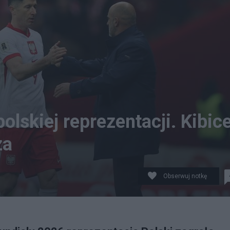
lskiej reprezentacji. Kibic
za
Obserwuj notkę