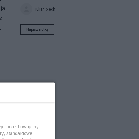
ja
julian olech
z
,
Napisz notkę
ęp i przechowujemy
ory, standardowe