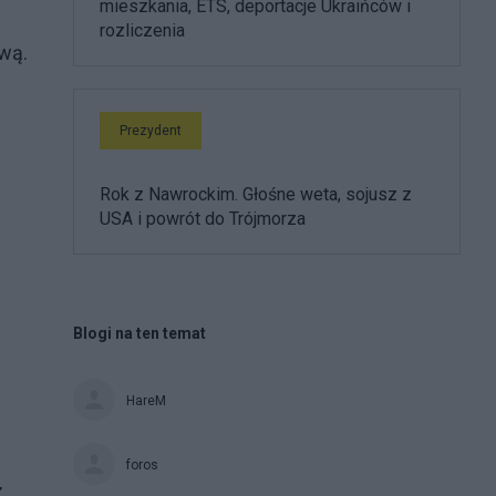
mieszkania, ETS, deportacje Ukraińców i
rozliczenia
twą.
Prezydent
Rok z Nawrockim. Głośne weta, sojusz z
USA i powrót do Trójmorza
Blogi na ten temat
HareM
foros
z