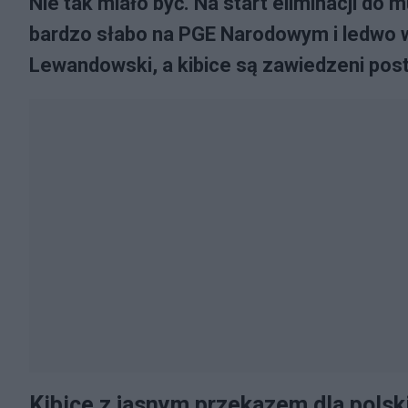
Nie tak miało być. Na start eliminacji do
bardzo słabo na PGE Narodowym i ledwo w
Lewandowski, a kibice są zawiedzeni pos
Kibice z jasnym przekazem dla polski