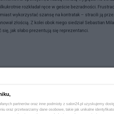
lkukrotnie rozkładał ręce w geście bezradności. Frustrac
miast wykorzystać szansę na kontratak – stracili ją prze
ował złością. Z kolei obok niego siedział Sebastian Mila
ć się, jak słabo prezentują się reprezentanci.
niku,
fanych partnerów oraz inne podmioty z salon24.pl uzyskujemy dost
niu oraz przetwarzamy dane osobowe, takie jak unikalne identyfikat