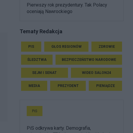
Pierwszy rok prezydentury. Tak Polacy
oceniają Nawrockiego
Tematy Redakcja
PIS
GŁOS REGIONÓW
ZDROWIE
ŚLEDZTWA
BEZPIECZEŃSTWO NARODOWE
SEJM I SENAT
WIDEO SALON24
MEDIA
PREZYDENT
PIENIĄDZE
PiS
PiS odkrywa karty. Demografia,