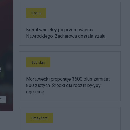
Rosja
Kreml wściekły po przemówieniu
Nawrockiego. Zacharowa dostała szału
800 plus
e
Morawiecki proponuje 3600 plus zamiast
800 złotych. Środki dla rodzin byłyby
ogromne
48
Prezydent