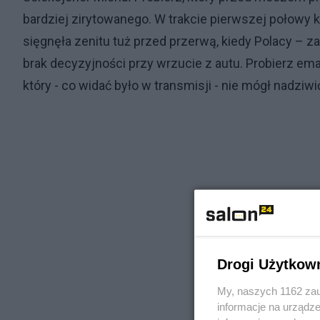
bardziej zirytowanego. W trakcie pierwszej połowy ki
sięgnęła zenitu tuż przed przerwą, kiedy Polacy – za
brak decyzyjności przy wrzucie z autu. Probierz eman
który - co widać było w transmisji - nie mógł nadziwi
Drogi Użytkow
My, naszych 1162 zau
informacje na urządze