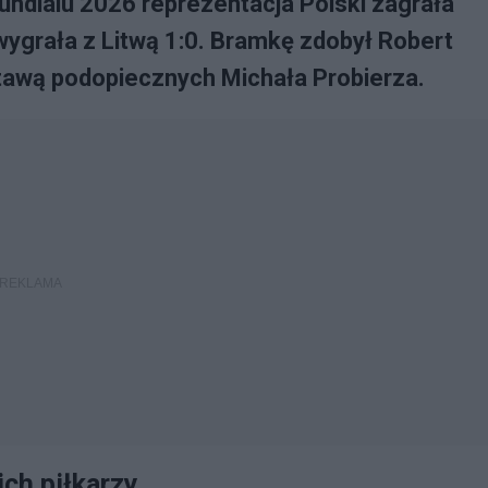
 mundialu 2026 reprezentacja Polski zagrała
ygrała z Litwą 1:0. Bramkę zdobył Robert
tawą podopiecznych Michała Probierza.
ch piłkarzy