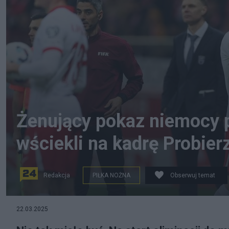
Żenujący pokaz niemocy po
wściekli na kadrę Probier
Redakcja
PIŁKA NOŻNA
Obserwuj temat
22.03.2025