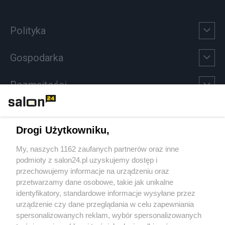
Polityka
Gospodarka
Rozmaitości
Technologie
Drogi Użytkowniku,
Sport
My, naszych 1162 zaufanych partnerów oraz inne
podmioty z salon24.pl uzyskujemy dostęp i
Społeczeństwo
przechowujemy informacje na urządzeniu oraz
przetwarzamy dane osobowe, takie jak unikalne
Kultura
identyfikatory, standardowe informacje wysyłane przez
urządzenie czy dane przeglądania w celu zapewniania
spersonalizowanych reklam, wybór spersonalizowanych