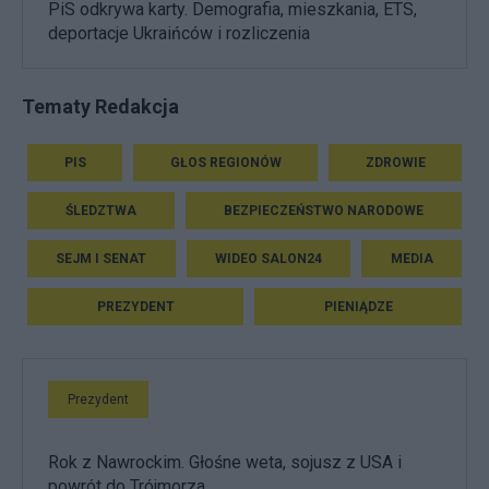
PiS odkrywa karty. Demografia, mieszkania, ETS,
deportacje Ukraińców i rozliczenia
Tematy Redakcja
PIS
GŁOS REGIONÓW
ZDROWIE
ŚLEDZTWA
BEZPIECZEŃSTWO NARODOWE
SEJM I SENAT
WIDEO SALON24
MEDIA
PREZYDENT
PIENIĄDZE
Prezydent
Rok z Nawrockim. Głośne weta, sojusz z USA i
powrót do Trójmorza