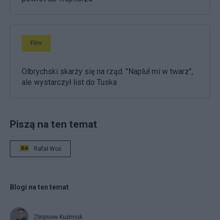
Film
Olbrychski skarży się na rząd. "Napluł mi w twarz",
ale wystarczył list do Tuska
Piszą na ten temat
Rafał Woś
Blogi na ten temat
Zbigniew Kuźmiuk