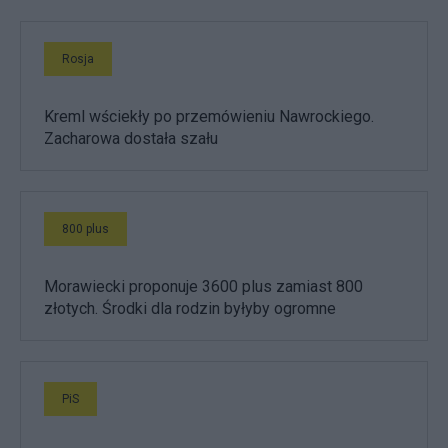
Rosja
Kreml wściekły po przemówieniu Nawrockiego.
Zacharowa dostała szału
800 plus
Morawiecki proponuje 3600 plus zamiast 800
złotych. Środki dla rodzin byłyby ogromne
PiS