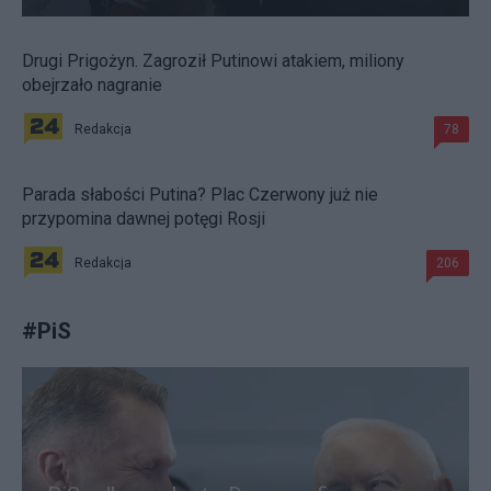
Drugi Prigożyn. Zagroził Putinowi atakiem, miliony
obejrzało nagranie
Redakcja
78
Parada słabości Putina? Plac Czerwony już nie
przypomina dawnej potęgi Rosji
Redakcja
206
#
PiS