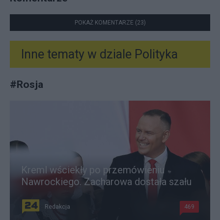
POKAŻ KOMENTARZE (23)
Inne tematy w dziale
Polityka
#
Rosja
Kreml wściekły po przemówieniu
Nawrockiego. Zacharowa dostała szału
Redakcja
469