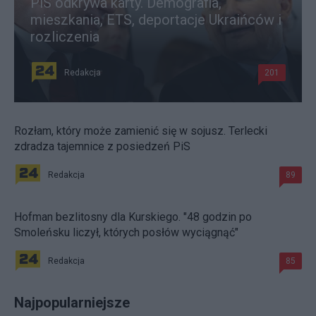
PiS odkrywa karty. Demografia,
mieszkania, ETS, deportacje Ukraińców i
rozliczenia
Redakcja
201
Rozłam, który może zamienić się w sojusz. Terlecki
zdradza tajemnice z posiedzeń PiS
Redakcja
89
Hofman bezlitosny dla Kurskiego. "48 godzin po
Smoleńsku liczył, których posłów wyciągnąć"
Redakcja
85
Najpopularniejsze