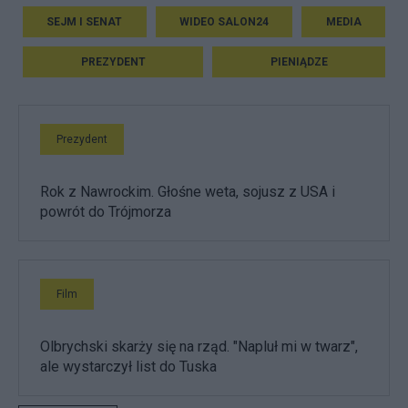
SEJM I SENAT
WIDEO SALON24
MEDIA
PREZYDENT
PIENIĄDZE
Prezydent
Rok z Nawrockim. Głośne weta, sojusz z USA i
powrót do Trójmorza
Film
Olbrychski skarży się na rząd. "Napluł mi w twarz",
ale wystarczył list do Tuska