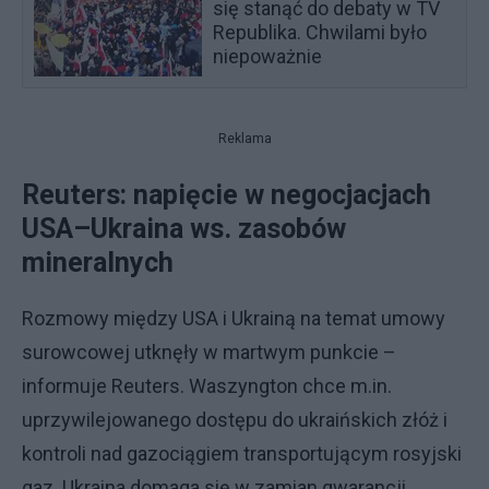
się stanąć do debaty w TV
Republika. Chwilami było
niepoważnie
Reklama
Reuters: napięcie w negocjacjach
USA–Ukraina ws. zasobów
mineralnych
Rozmowy między USA i Ukrainą na temat umowy
surowcowej utknęły w martwym punkcie –
informuje Reuters. Waszyngton chce m.in.
uprzywilejowanego dostępu do ukraińskich złóż i
kontroli nad gazociągiem transportującym rosyjski
gaz. Ukraina domaga się w zamian gwarancji