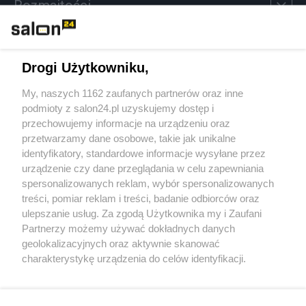
Rozmaitości
Technologie
Drogi Użytkowniku,
Sport
My, naszych 1162 zaufanych partnerów oraz inne
podmioty z salon24.pl uzyskujemy dostęp i
Społeczeństwo
przechowujemy informacje na urządzeniu oraz
przetwarzamy dane osobowe, takie jak unikalne
Kultura
identyfikatory, standardowe informacje wysyłane przez
urządzenie czy dane przeglądania w celu zapewniania
spersonalizowanych reklam, wybór spersonalizowanych
treści, pomiar reklam i treści, badanie odbiorców oraz
ulepszanie usług. Za zgodą Użytkownika my i Zaufani
X
Facebook
Instagram
Youtube
Partnerzy możemy używać dokładnych danych
geolokalizacyjnych oraz aktywnie skanować
charakterystykę urządzenia do celów identyfikacji.
Web Content Media sp. z o. o. © 2022
Ponieważ cenimy Twoją prywatność, prosimy o zgodę na
korzystanie z tych technologii poprzez kliknięcie
„Akceptuję”. Zgoda jest dobrowolna i zawsze możesz ją