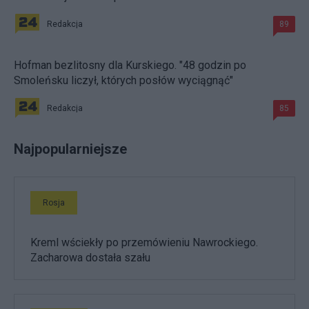
Redakcja
89
Hofman bezlitosny dla Kurskiego. "48 godzin po
Smoleńsku liczył, których posłów wyciągnąć"
Redakcja
85
Najpopularniejsze
Rosja
Kreml wściekły po przemówieniu Nawrockiego.
Zacharowa dostała szału