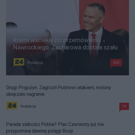
Kreml wściekły po przemówieniu
Nawrockiego. Zacharowa dostała szału
Redakcja
458
Drugi Prigożyn. Zagroził Putinowi atakiem, miliony
obejrzało nagranie
Redakcja
78
Parada słabości Putina? Plac Czerwony już nie
przypomina dawnej potęgi Rosji