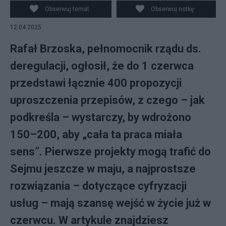
deregulacji Rafał Brzoska po spotkaniu z
Obserwuj temat
Obserwuj notkę
przedstawicielami strony społecznej w sprawie
12.04.2025
deregulacji, 24 bm. w Kancelarii Prezesa Rady Ministrów
w Warszawie. fot. PAP/Leszek Szymański
Rafał Brzoska, pełnomocnik rządu ds.
deregulacji, ogłosił, że do 1 czerwca
przedstawi łącznie 400 propozycji
uproszczenia przepisów, z czego – jak
podkreśla – wystarczy, by wdrożono
150–200, aby „cała ta praca miała
sens”. Pierwsze projekty mogą trafić do
Sejmu jeszcze w maju, a najprostsze
rozwiązania – dotyczące cyfryzacji
usług – mają szansę wejść w życie już w
czerwcu. W artykule znajdziesz