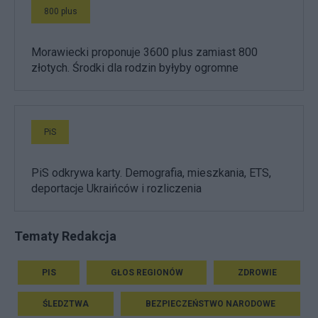
800 plus
Morawiecki proponuje 3600 plus zamiast 800
złotych. Środki dla rodzin byłyby ogromne
PiS
PiS odkrywa karty. Demografia, mieszkania, ETS,
deportacje Ukraińców i rozliczenia
Tematy Redakcja
PIS
GŁOS REGIONÓW
ZDROWIE
ŚLEDZTWA
BEZPIECZEŃSTWO NARODOWE