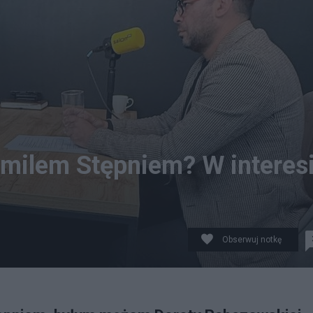
milem Stępniem? W interes
Obserwuj notkę