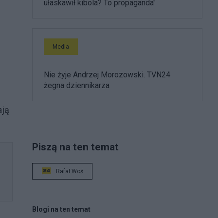
ułaskawił kibola? To propaganda"
Media
Nie żyje Andrzej Morozowski. TVN24
żegna dziennikarza
ają
Piszą na ten temat
Rafał Woś
Blogi na ten temat