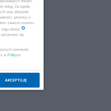
alizowanych reklam,
ie usług. Za zgodą
ych oraz aktywnie
watność, prosimy o
wolna i zawsze możesz
m rogu strony
.
sprzeciwić się
 naszych serwisów
esz w
Polityce
AKCEPTUJĘ