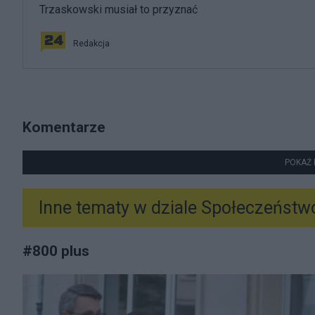
Trzaskowski musiał to przyznać
Redakcja
Komentarze
POKAŻ 
Inne tematy w dziale
Społeczeństw
#
800 plus