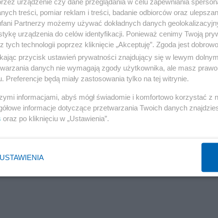
przez urządzenie czy dane przeglądania w celu zapewniania sperson
ych treści, pomiar reklam i treści, badanie odbiorców oraz ulepszan
fani Partnerzy możemy używać dokładnych danych geolokalizacyjn
tykę urządzenia do celów identyfikacji. Ponieważ cenimy Twoją pry
Reklama
z tych technologii poprzez kliknięcie „Akceptuję”. Zgoda jest dobro
ikając przycisk ustawień prywatności znajdujący się w lewym dolny
etwarzania danych nie wymagają zgody użytkownika, ale masz prawo 
. Preferencje będą miały zastosowania tylko na tej witrynie.
Salon24
szymi informacjami, abyś mógł świadomie i komfortowo korzystać z
gółowe informacje dotyczące przetwarzania Twoich danych znajdzi
s
oraz po kliknięciu w „Ustawienia”.
og: sprawca nie musiał być chory psychicznie
USTAWIENIA