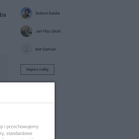
Siukum Balala
oba
Jan Filip Libicki
brat Damian
Napisz notkę
ęp i przechowujemy
ory, standardowe