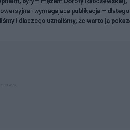
ępniem, byłym mężem Doroty Rabczewskiej,
rowersyjna i wymagająca publikacja – dlatego
iśmy i dlaczego uznaliśmy, że warto ją pokaz