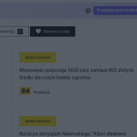
komentuj
31
Obserwuj notkę
Społeczeństwo
Morawiecki proponuje 3600 plus zamiast 800 złotych.
Środki dla rodzin byłyby ogromne
Redakcja
Społeczeństwo
Burza po decyzjach Nawrockiego. "Kibol ułaskawił