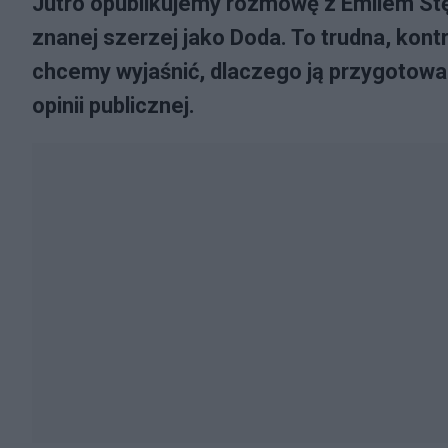
Jutro opublikujemy rozmowę z Emilem St
znanej szerzej jako Doda. To trudna, kont
chcemy wyjaśnić, dlaczego ją przygotowal
opinii publicznej.