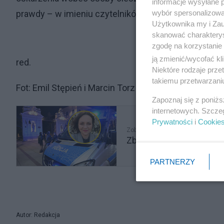
informacje wysyłane 
wybór spersonalizowan
prawdy – w imieniu czytelników i społeczeństwa.
Użytkownika my i Zau
skanować charakterys
zgodę na korzystanie 
ją zmienić/wycofać kl
red.
Niektóre rodzaje prz
takiemu przetwarzaniu
Fot: Emil Stępień i Marcin Torz w czasie wywiadu w 
Zapoznaj się z poniż
internetowych. Szcze
Prywatności
i
Cookie
Zobacz także
Zbrodnia na UW. Psychol
PARTNERZY
Autor: Redakcja