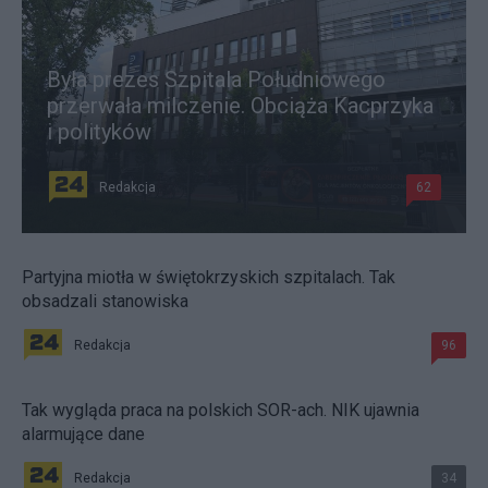
Była prezes Szpitala Południowego
przerwała milczenie. Obciąża Kacprzyka
i polityków
Redakcja
62
Partyjna miotła w świętokrzyskich szpitalach. Tak
obsadzali stanowiska
Redakcja
96
Tak wygląda praca na polskich SOR-ach. NIK ujawnia
alarmujące dane
Redakcja
34