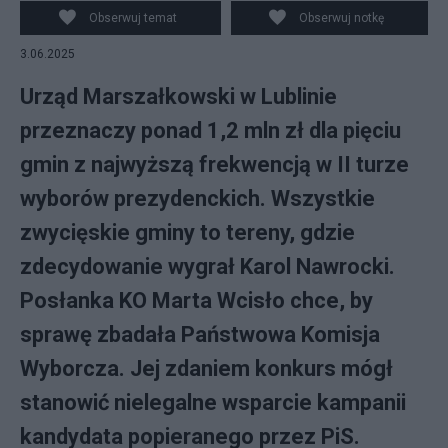
Warszawie, 2 bm. PKW ogłosiła oficjalnie, że wybory
Obserwuj temat
Obserwuj notkę
prezydenckie wygrał Karol Nawrocki, uzyskując 50,89
3.06.2025
proc. głosów; Rafał Trzaskowski uzyskał 49,11 proc.
głosów. (jm) PAP/Leszek Szymański
Urząd Marszałkowski w Lublinie
przeznaczy ponad 1,2 mln zł dla pięciu
gmin z najwyższą frekwencją w II turze
wyborów prezydenckich. Wszystkie
zwycięskie gminy to tereny, gdzie
zdecydowanie wygrał Karol Nawrocki.
Posłanka KO Marta Wcisło chce, by
sprawę zbadała Państwowa Komisja
Wyborcza. Jej zdaniem konkurs mógł
stanowić nielegalne wsparcie kampanii
kandydata popieranego przez PiS.