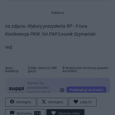
Reklama
na zdjęciu: Wybory prezydenta RP - II tura.
Konferencja PKW .fot.PAP/Leszek Szymański
red.
Autor:
Źródło: Salon24, PAP,
© Artykuł jest chroniony prawem
Redakcja
gov.pl
autorskim
Udostępnij
Udostępnij
Lubię to!
Skomentuj
154
Obserwuj notkę