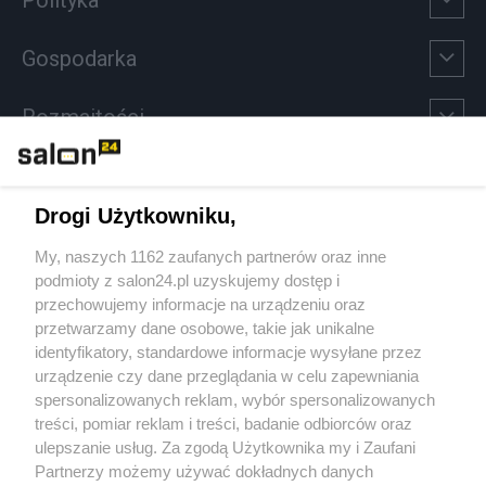
Gospodarka
Rozmaitości
Technologie
Drogi Użytkowniku,
Sport
My, naszych 1162 zaufanych partnerów oraz inne
podmioty z salon24.pl uzyskujemy dostęp i
Społeczeństwo
przechowujemy informacje na urządzeniu oraz
przetwarzamy dane osobowe, takie jak unikalne
Kultura
identyfikatory, standardowe informacje wysyłane przez
urządzenie czy dane przeglądania w celu zapewniania
spersonalizowanych reklam, wybór spersonalizowanych
treści, pomiar reklam i treści, badanie odbiorców oraz
ulepszanie usług. Za zgodą Użytkownika my i Zaufani
X
Facebook
Instagram
Youtube
Partnerzy możemy używać dokładnych danych