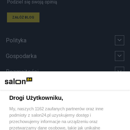
Podziel się swoją opinią
ZAŁÓŻ BLOG
Polityka
Gospodarka
Rozmaitości
Technologie
Drogi Użytkowniku,
Sport
My, naszych 1162 zaufanych partnerów oraz inne
podmioty z salon24.pl uzyskujemy dostęp i
Społeczeństwo
przechowujemy informacje na urządzeniu oraz
przetwarzamy dane osobowe, takie jak unikalne