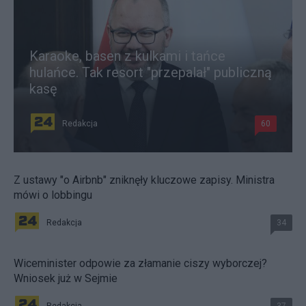
Karaoke, basen z kulkami i tańce
hulańce. Tak resort "przepalał" publiczną
kasę
Redakcja
60
Z ustawy "o Airbnb" zniknęły kluczowe zapisy. Ministra
mówi o lobbingu
Redakcja
34
Wiceminister odpowie za złamanie ciszy wyborczej?
Wniosek już w Sejmie