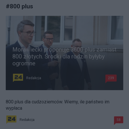
#
800 plus
Morawiecki proponuje 3600 plus zamiast
800 złotych. Środki dla rodzin byłyby
ogromne
Redakcja
239
800 plus dla cudzoziemców. Wiemy, ile państwo im
wypłaca
Redakcja
58