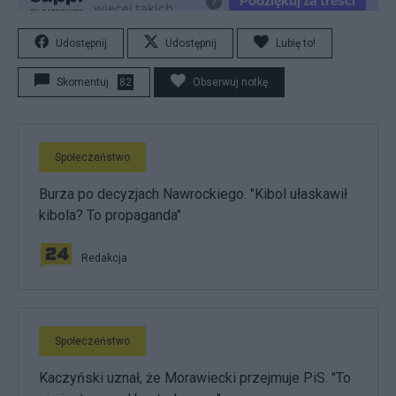
Udostępnij
Udostępnij
Lubię to!
Skomentuj
82
Obserwuj notkę
Społeczeństwo
Burza po decyzjach Nawrockiego. "Kibol ułaskawił
kibola? To propaganda"
Redakcja
Społeczeństwo
Kaczyński uznał, że Morawiecki przejmuje PiS. "To