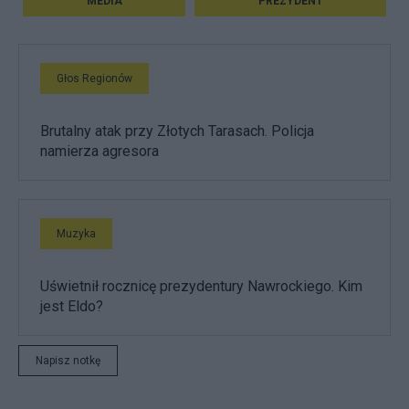
MEDIA
PREZYDENT
Głos Regionów
Brutalny atak przy Złotych Tarasach. Policja
namierza agresora
Muzyka
Uświetnił rocznicę prezydentury Nawrockiego. Kim
jest Eldo?
Napisz notkę