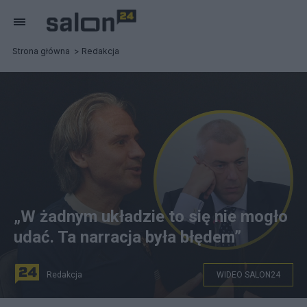
Strona główna
Redakcja
„W żadnym układzie to się nie mogło
udać. Ta narracja była błędem”
Redakcja
WIDEO SALON24
Na zdjęciu: Adam Abramczyk i Roman Giertych, fot.