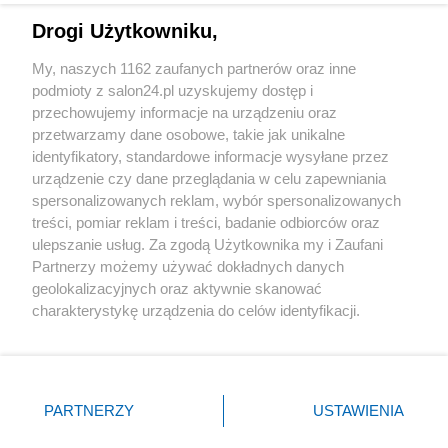
Drogi Użytkowniku,
Sport
My, naszych 1162 zaufanych partnerów oraz inne
podmioty z salon24.pl uzyskujemy dostęp i
Społeczeństwo
przechowujemy informacje na urządzeniu oraz
przetwarzamy dane osobowe, takie jak unikalne
Kultura
identyfikatory, standardowe informacje wysyłane przez
urządzenie czy dane przeglądania w celu zapewniania
spersonalizowanych reklam, wybór spersonalizowanych
treści, pomiar reklam i treści, badanie odbiorców oraz
ulepszanie usług. Za zgodą Użytkownika my i Zaufani
X
Facebook
Instagram
Youtube
Partnerzy możemy używać dokładnych danych
geolokalizacyjnych oraz aktywnie skanować
charakterystykę urządzenia do celów identyfikacji.
Web Content Media sp. z o. o. © 2022
Ponieważ cenimy Twoją prywatność, prosimy o zgodę na
korzystanie z tych technologii poprzez kliknięcie
„Akceptuję”. Zgoda jest dobrowolna i zawsze możesz ją
Pomoc
O nas
Praca
Reklama
Kontakt
zmienić/wycofać klikając przycisk ustawień prywatności
PARTNERZY
USTAWIENIA
znajdujący się w lewym dolnym rogu strony
. Niektóre
rodzaje przetwarzania danych nie wymagają zgody