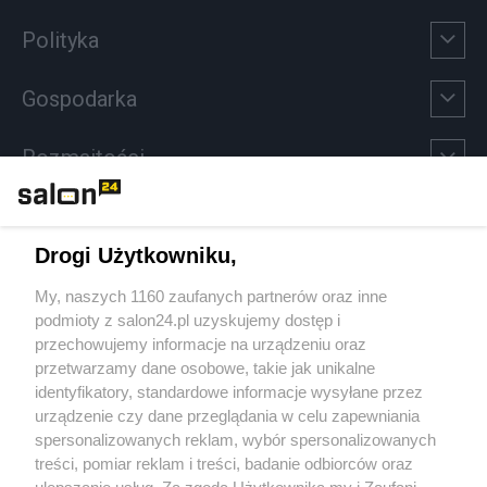
Polityka
Gospodarka
Rozmaitości
Technologie
Drogi Użytkowniku,
Sport
My, naszych 1160 zaufanych partnerów oraz inne
podmioty z salon24.pl uzyskujemy dostęp i
Społeczeństwo
przechowujemy informacje na urządzeniu oraz
przetwarzamy dane osobowe, takie jak unikalne
Kultura
identyfikatory, standardowe informacje wysyłane przez
urządzenie czy dane przeglądania w celu zapewniania
spersonalizowanych reklam, wybór spersonalizowanych
treści, pomiar reklam i treści, badanie odbiorców oraz