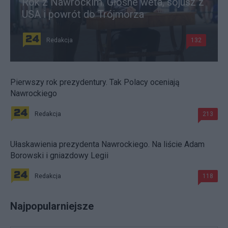
Rok z Nawrockim. Głośne weta, sojusz z
USA i powrót do Trójmorza
Redakcja
132
Pierwszy rok prezydentury. Tak Polacy oceniają
Nawrockiego
Redakcja
213
Ułaskawienia prezydenta Nawrockiego. Na liście Adam
Borowski i gniazdowy Legii
Redakcja
118
Najpopularniejsze