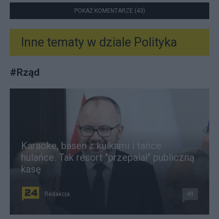
POKAŻ KOMENTARZE (43)
Inne tematy w dziale
Polityka
#
Rząd
Karaoke, basen z kulkami i tańce
hulańce. Tak resort "przepalał" publiczną
kasę
Redakcja
49