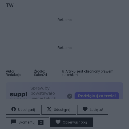
TW
Reklama
Reklama
Autor:
Źródło:
© Artykuł jest chroniony prawem
Redakcja
Salon24
autorskim.
Udostępnij
Udostępnij
Lubię to!
Skomentuj
2
Obserwuj notkę