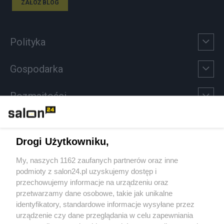
ZAŁÓŻ BLOG
Polityka
Gospodarka
Rozmaitości
Technologie
Drogi Użytkowniku,
Sport
My, naszych 1162 zaufanych partnerów oraz inne
podmioty z salon24.pl uzyskujemy dostęp i
Społeczeństwo
przechowujemy informacje na urządzeniu oraz
przetwarzamy dane osobowe, takie jak unikalne
Kultura
identyfikatory, standardowe informacje wysyłane przez
urządzenie czy dane przeglądania w celu zapewniania