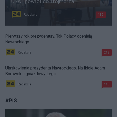
USA i powrót do Trójmorza
Redakcja
135
Pierwszy rok prezydentury. Tak Polacy oceniają
Nawrockiego
Redakcja
213
Ułaskawienia prezydenta Nawrockiego. Na liście Adam
Borowski i gniazdowy Legii
Redakcja
118
#
PiS