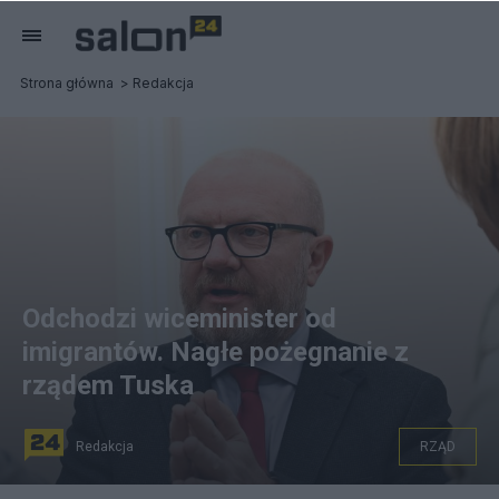
Strona główna
Redakcja
Odchodzi wiceminister od
imigrantów. Nagłe pożegnanie z
rządem Tuska
Redakcja
RZĄD