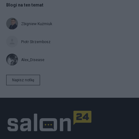
Blogi na ten temat
Zbigniew Kuźmiuk
Piotr Strzembosz
Alex_Disease
Napisz notkę