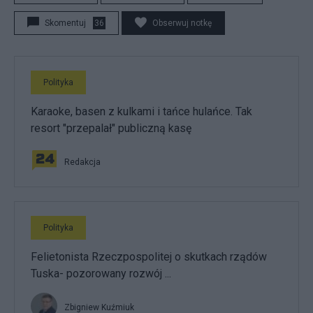
Skomentuj
36
Obserwuj notkę
Polityka
Karaoke, basen z kulkami i tańce hulańce. Tak
resort "przepalał" publiczną kasę
Redakcja
Polityka
Felietonista Rzeczpospolitej o skutkach rządów
Tuska- pozorowany rozwój ...
Zbigniew Kuźmiuk