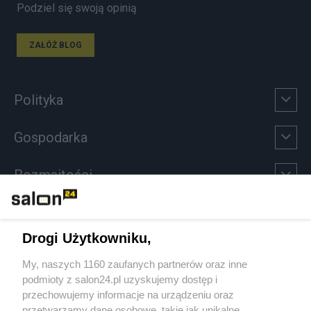
Podziel się swoją opinią
ZAŁÓŻ BLOG
Polityka
Gospodarka
Rozmaitości
Technologie
Drogi Użytkowniku,
Sport
My, naszych 1160 zaufanych partnerów oraz inne
podmioty z salon24.pl uzyskujemy dostęp i
Społeczeństwo
przechowujemy informacje na urządzeniu oraz
przetwarzamy dane osobowe, takie jak unikalne