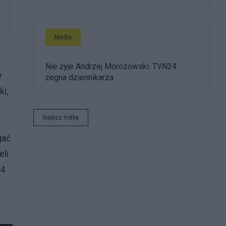
Media
Nie żyje Andrzej Morozowski. TVN24
y
żegna dziennikarza
i,
Napisz notkę
gać
eli
24