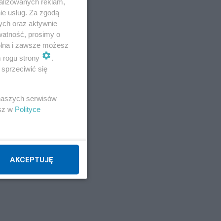
alizowanych reklam,
ie usług. Za zgodą
ych oraz aktywnie
watność, prosimy o
wolna i zawsze możesz
m rogu strony
.
sprzeciwić się
 naszych serwisów
esz w
Polityce
AKCEPTUJĘ