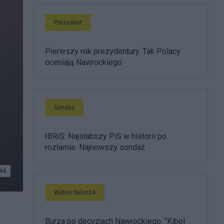
Prezydent
Pierwszy rok prezydentury. Tak Polacy
oceniają Nawrockiego
Sondaż
IBRiS: Najsłabszy PiS w historii po
rozłamie. Najnowszy sondaż
44
Wideo Salon24
Burza po decyzjach Nawrockiego. "Kibol