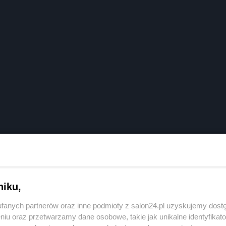
niku,
fanych partnerów oraz inne podmioty z salon24.pl uzyskujemy dost
niu oraz przetwarzamy dane osobowe, takie jak unikalne identyfikat