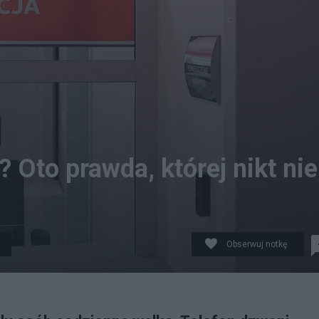
? Oto prawda, której nikt nie
Obserwuj notkę
tórej nikt nie mówi