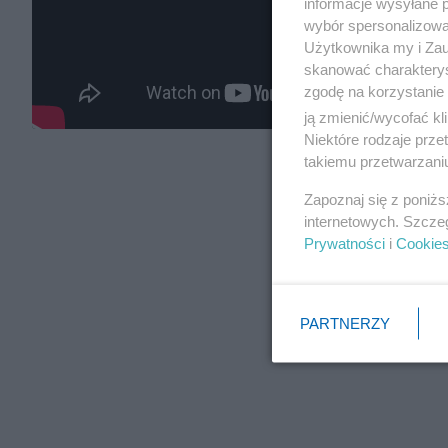
informacje wysyłane 
wybór spersonalizowan
Użytkownika my i Zau
skanować charakterys
zgodę na korzystanie 
ją zmienić/wycofać kl
Niektóre rodzaje prz
takiemu przetwarzaniu
Zapoznaj się z poniż
internetowych. Szcze
Prywatności
i
Cookie
PARTNERZY