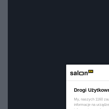
Drogi Użytkow
My, naszych 1160 zau
informacje na urządze