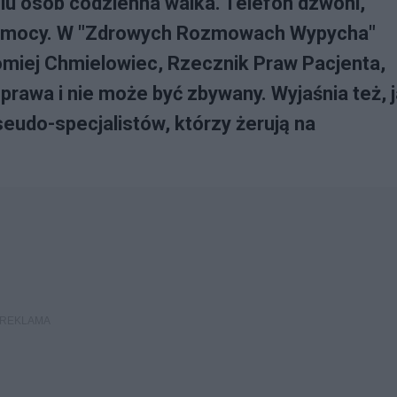
elu osób codzienna walka. Telefon dzwoni,
z pomocy. W "Zdrowych Rozmowach Wypycha"
iej Chmielowiec, Rzecznik Praw Pacjenta,
prawa i nie może być zbywany. Wyjaśnia też, 
pseudo-specjalistów, którzy żerują na