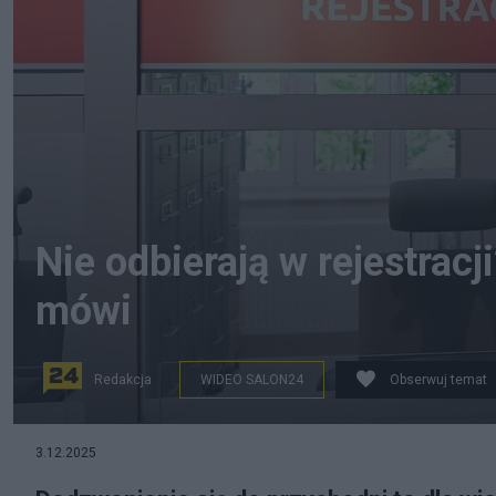
Nie odbierają w rejestracji
mówi
Redakcja
WIDEO SALON24
Obserwuj temat
Nie odbierają w rejestracji w przychodni? Oto prawda, k
3.12.2025