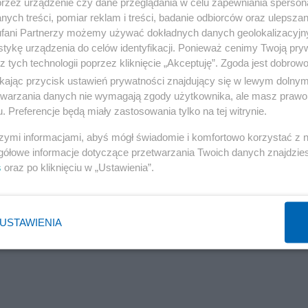
przez urządzenie czy dane przeglądania w celu zapewniania sperson
ych treści, pomiar reklam i treści, badanie odbiorców oraz ulepszan
fani Partnerzy możemy używać dokładnych danych geolokalizacyjn
tykę urządzenia do celów identyfikacji. Ponieważ cenimy Twoją pry
z tych technologii poprzez kliknięcie „Akceptuję”. Zgoda jest dobro
ikając przycisk ustawień prywatności znajdujący się w lewym dolny
etwarzania danych nie wymagają zgody użytkownika, ale masz prawo 
. Preferencje będą miały zastosowania tylko na tej witrynie.
szymi informacjami, abyś mógł świadomie i komfortowo korzystać z
gółowe informacje dotyczące przetwarzania Twoich danych znajdzi
s
oraz po kliknięciu w „Ustawienia”.
USTAWIENIA