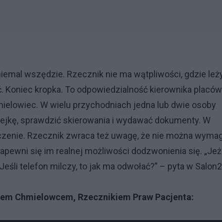
iemal wszędzie. Rzecznik nie ma wątpliwości, gdzie leż
 Koniec kropka. To odpowiedzialność kierownika placówk
hmielowiec. W wielu przychodniach jedna lub dwie osoby
olejkę, sprawdzić skierowania i wydawać dokumenty. W
czenie. Rzecznik zwraca też uwagę, że nie można wyma
zapewni się im realnej możliwości dodzwonienia się. „Jeż
Jeśli telefon milczy, to jak ma odwołać?” – pyta w Salon
jem Chmielowcem, Rzecznikiem Praw Pacjenta: