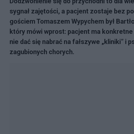
Dodzwonienie się do przychodni to dla wi
sygnał zajętości, a pacjent zostaje be
gościem Tomaszem Wypychem był Bartłom
który mówi wprost: pacjent ma konkretne 
nie dać się nabrać na fałszywe „kliniki” i 
zagubionych chorych.