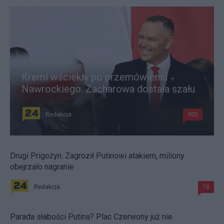
Kreml wściekły po przemówieniu
Nawrockiego. Zacharowa dostała szału
Redakcja
305
Drugi Prigożyn. Zagroził Putinowi atakiem, miliony
obejrzało nagranie
Redakcja
78
Parada słabości Putina? Plac Czerwony już nie