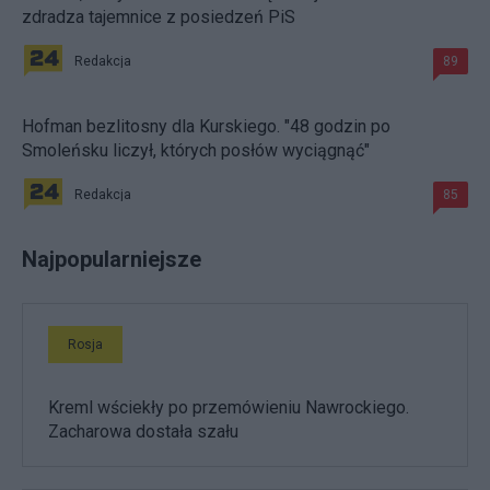
zdradza tajemnice z posiedzeń PiS
Redakcja
89
Hofman bezlitosny dla Kurskiego. "48 godzin po
Smoleńsku liczył, których posłów wyciągnąć"
Redakcja
85
Najpopularniejsze
Rosja
Kreml wściekły po przemówieniu Nawrockiego.
Zacharowa dostała szału