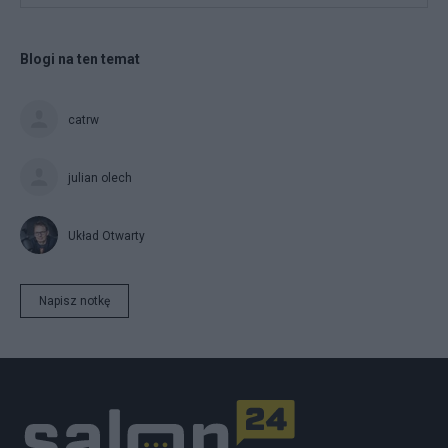
Blogi na ten temat
catrw
julian olech
Układ Otwarty
Napisz notkę