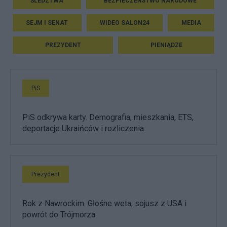
ŚLEDZTWA
BEZPIECZEŃSTWO NARODOWE
SEJM I SENAT
WIDEO SALON24
MEDIA
PREZYDENT
PIENIĄDZE
PiS
PiS odkrywa karty. Demografia, mieszkania, ETS,
deportacje Ukraińców i rozliczenia
Prezydent
Rok z Nawrockim. Głośne weta, sojusz z USA i
powrót do Trójmorza