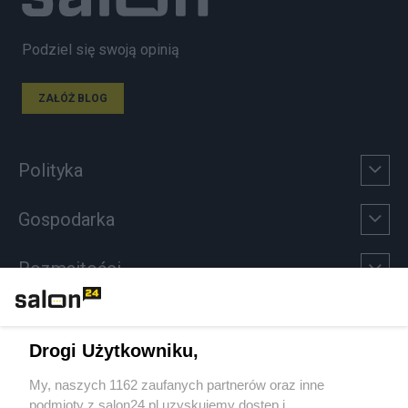
Podziel się swoją opinią
ZAŁÓŻ BLOG
Polityka
Gospodarka
Rozmaitości
Technologie
Drogi Użytkowniku,
Sport
My, naszych 1162 zaufanych partnerów oraz inne
podmioty z salon24.pl uzyskujemy dostęp i