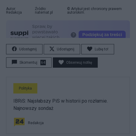
Autor:
Źródło:
© Artykuł jest chroniony prawem
Redakcja
natemat.pl
autorskim.
Udostępnij
Udostępnij
Lubię to!
Skomentuj
64
Obserwuj notkę
Polityka
IBRiS: Najsłabszy PiS w historii po rozłamie.
Najnowszy sondaż
Redakcja