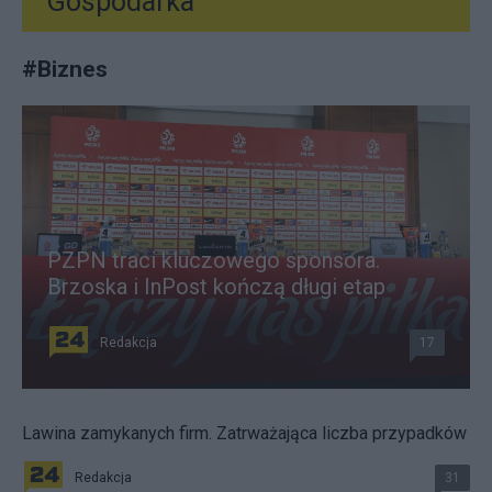
Gospodarka
#
Biznes
PZPN traci kluczowego sponsora.
Brzoska i InPost kończą długi etap
Redakcja
17
Lawina zamykanych firm. Zatrważająca liczba przypadków
Redakcja
31