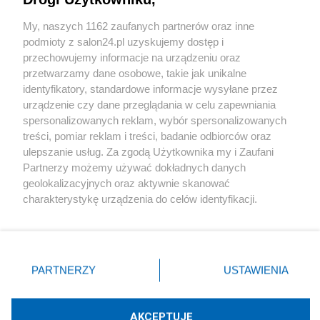
Sport
My, naszych 1162 zaufanych partnerów oraz inne
podmioty z salon24.pl uzyskujemy dostęp i
Społeczeństwo
przechowujemy informacje na urządzeniu oraz
przetwarzamy dane osobowe, takie jak unikalne
Kultura
identyfikatory, standardowe informacje wysyłane przez
urządzenie czy dane przeglądania w celu zapewniania
spersonalizowanych reklam, wybór spersonalizowanych
treści, pomiar reklam i treści, badanie odbiorców oraz
ulepszanie usług. Za zgodą Użytkownika my i Zaufani
X
Facebook
Instagram
Youtube
Partnerzy możemy używać dokładnych danych
geolokalizacyjnych oraz aktywnie skanować
charakterystykę urządzenia do celów identyfikacji.
Web Content Media sp. z o. o. © 2022
Ponieważ cenimy Twoją prywatność, prosimy o zgodę na
korzystanie z tych technologii poprzez kliknięcie
„Akceptuję”. Zgoda jest dobrowolna i zawsze możesz ją
Pomoc
O nas
Praca
Reklama
Kontakt
zmienić/wycofać klikając przycisk ustawień prywatności
PARTNERZY
USTAWIENIA
znajdujący się w lewym dolnym rogu strony
. Niektóre
rodzaje przetwarzania danych nie wymagają zgody
użytkownika, ale masz prawo sprzeciwić się takiemu
AKCEPTUJĘ