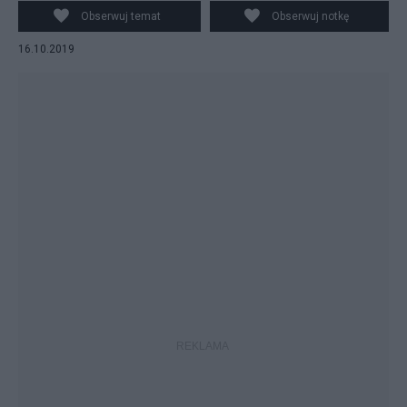
połów dorszy w Morzu Bałtyckim.
Obserwuj temat
Obserwuj notkę
16.10.2019