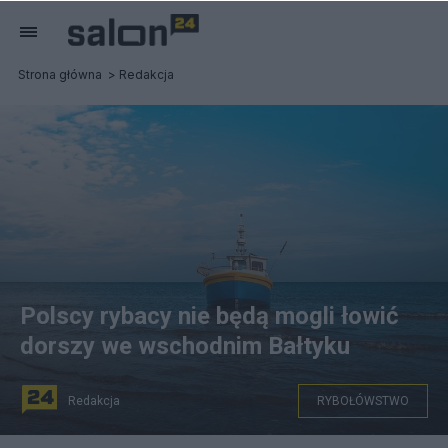
Strona główna
Redakcja
Polscy rybacy nie będą mogli łowić
dorszy we wschodnim Bałtyku
Redakcja
RYBOŁÓWSTWO
Aby chronić gatunek, Unia Europejska mocno ogranicza