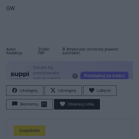
GW
Autor:
Źródło:
© Artykuł jest chroniony prawem
Redakcja
PAP
autorskim.
Udostępnij
Udostępnij
Lubię to!
Skomentuj
21
Obserwuj notkę
Gospodarka