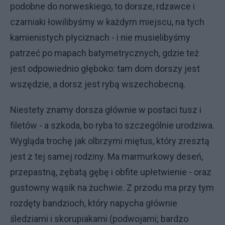
podobne do norweskiego, to dorsze, rdzawce i
czarniaki łowilibyśmy w każdym miejscu, na tych
kamienistych płyciznach - i nie musielibyśmy
patrzeć po mapach batymetrycznych, gdzie też
jest odpowiednio głęboko: tam dom dorszy jest
wszędzie, a dorsz jest rybą wszechobecną.
Niestety znamy dorsza głównie w postaci tusz i
filetów - a szkoda, bo ryba to szczególnie urodziwa.
Wygląda trochę jak olbrzymi miętus, który zresztą
jest z tej samej rodziny. Ma marmurkowy deseń,
przepastną, zębatą gębę i obfite upłetwienie - oraz
gustowny wąsik na żuchwie. Z przodu ma przy tym
rozdęty bandzioch, który napycha głównie
śledziami i skorupiakami (podwojami; bardzo