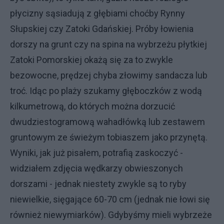
płycizny sąsiadują z głębiami choćby Rynny
Słupskiej czy Zatoki Gdańskiej. Próby łowienia
dorszy na grunt czy na spina na wybrzeżu płytkiej
Zatoki Pomorskiej okażą się za to zwykle
bezowocne, prędzej chyba złowimy sandacza lub
troć. Idąc po plaży szukamy głęboczków z wodą
kilkumetrową, do których można dorzucić
dwudziestogramową wahadłówką lub zestawem
gruntowym ze świeżym tobiaszem jako przynętą.
Wyniki, jak już pisałem, potrafią zaskoczyć -
widziałem zdjęcia wędkarzy obwieszonych
dorszami - jednak niestety zwykle są to ryby
niewielkie, sięgające 60-70 cm (jednak nie łowi się
również niewymiarków). Gdybyśmy mieli wybrzeże