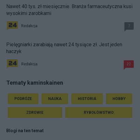
Nawet 40 tys. zł miesięcznie. Branża farmaceutyczna kusi
wysokimi zarobkami
Redakcja
7
Pielęgniarki zarabiają nawet 24 tysiące zł. Jest jeden
haczyk
Redakcja
22
Tematy kaminskainen
PODRÓŻE
NAUKA
HISTORIA
HOBBY
ZDROWIE
RYBOŁÓWSTWO
Blogi na ten temat