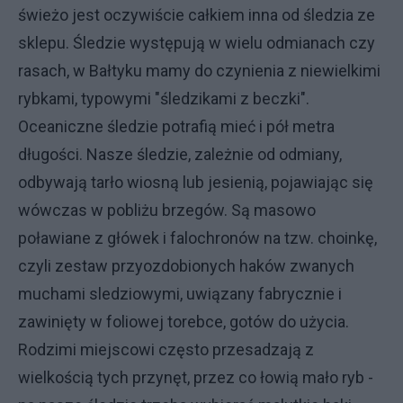
świeżo jest oczywiście całkiem inna od śledzia ze
sklepu. Śledzie występują w wielu odmianach czy
rasach, w Bałtyku mamy do czynienia z niewielkimi
rybkami, typowymi "śledzikami z beczki".
Oceaniczne śledzie potrafią mieć i pół metra
długości. Nasze śledzie, zależnie od odmiany,
odbywają tarło wiosną lub jesienią, pojawiając się
wówczas w pobliżu brzegów. Są masowo
poławiane z główek i falochronów na tzw. choinkę,
czyli zestaw przyozdobionych haków zwanych
muchami sledziowymi, uwiązany fabrycznie i
zawinięty w foliowej torebce, gotów do użycia.
Rodzimi miejscowi często przesadzają z
wielkością tych przynęt, przez co łowią mało ryb -