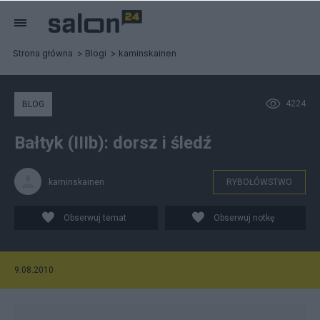
Strona główna
Blogi
kaminskainen
4224
BLOG
Bałtyk (IIIb): dorsz i śledź
kaminskainen
RYBOŁÓWSTWO
Obserwuj temat
Obserwuj notkę
9.08.2010