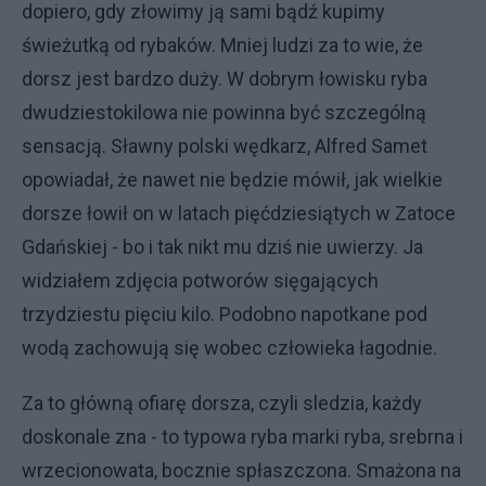
dopiero, gdy złowimy ją sami bądź kupimy
świeżutką od rybaków. Mniej ludzi za to wie, że
dorsz jest bardzo duży. W dobrym łowisku ryba
dwudziestokilowa nie powinna być szczególną
sensacją. Sławny polski wędkarz, Alfred Samet
opowiadał, że nawet nie będzie mówił, jak wielkie
dorsze łowił on w latach pięćdziesiątych w Zatoce
Gdańskiej - bo i tak nikt mu dziś nie uwierzy. Ja
widziałem zdjęcia potworów sięgających
trzydziestu pięciu kilo. Podobno napotkane pod
wodą zachowują się wobec człowieka łagodnie.
Za to główną ofiarę dorsza, czyli sledzia, każdy
doskonale zna - to typowa ryba marki ryba, srebrna i
wrzecionowata, bocznie spłaszczona. Smażona na