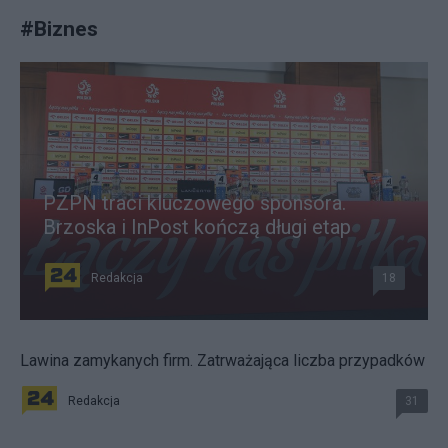
#
Biznes
PZPN traci kluczowego sponsora.
Brzoska i InPost kończą długi etap
Redakcja
18
Lawina zamykanych firm. Zatrważająca liczba przypadków
Redakcja
31