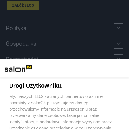
ZAŁÓŻ BLOG
Polityka
Gospodarka
Rozmaitości
Technologie
Drogi Użytkowniku,
Sport
My, naszych 1162 zaufanych partnerów oraz inne
podmioty z salon24.pl uzyskujemy dostęp i
Społeczeństwo
przechowujemy informacje na urządzeniu oraz
przetwarzamy dane osobowe, takie jak unikalne
Kultura
identyfikatory, standardowe informacje wysyłane przez
urządzenie czy dane przeglądania w celu zapewniania