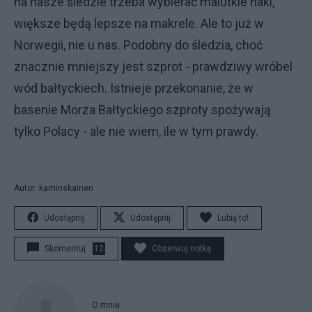
na nasze śledzie trzeba wybierać malutkie haki,
większe będą lepsze na makrele. Ale to już w
Norwegii, nie u nas. Podobny do śledzia, choć
znacznie mniejszy jest szprot - prawdziwy wróbel
wód bałtyckiech. Istnieje przekonanie, że w
basenie Morza Bałtyckiego szproty spożywają
tylko Polacy - ale nie wiem, ile w tym prawdy.
Autor: kaminskainen
Udostępnij
Udostępnij
Lubię to!
Skomentuj
12
Obserwuj notkę
O mnie