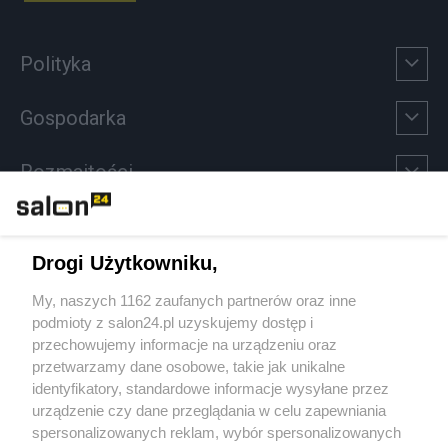
Polityka
Gospodarka
Rozmaitości
Technologie
Drogi Użytkowniku,
Sport
My, naszych 1162 zaufanych partnerów oraz inne
podmioty z salon24.pl uzyskujemy dostęp i
Społeczeństwo
przechowujemy informacje na urządzeniu oraz
przetwarzamy dane osobowe, takie jak unikalne
Kultura
identyfikatory, standardowe informacje wysyłane przez
urządzenie czy dane przeglądania w celu zapewniania
spersonalizowanych reklam, wybór spersonalizowanych