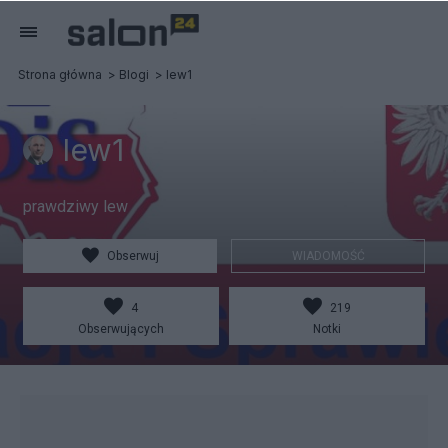
Strona główna
Blogi
lew1
lew1
prawdziwy lew
Obserwuj
WIADOMOŚĆ
4
219
Obserwujących
Notki