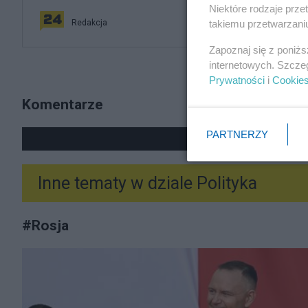
Niektóre rodzaje prz
takiemu przetwarzaniu
Redakcja
Zapoznaj się z poniż
internetowych. Szcze
Prywatności
i
Cookie
Komentarze
PARTNERZY
POKAŻ
Inne tematy w dziale
Polityka
#
Rosja