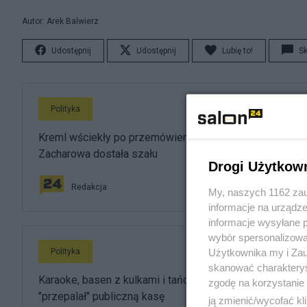
Autor: Arek Balwierz
Udostępnij
Udostępnij
Lubię to!
S
Polityka
Kreml wściekły po przemówieniu Nawrockiego.
Zacharowa dostała szału
Drogi Użytkow
Redakcja
My, naszych 1162 zau
informacje na urządze
informacje wysyłane 
wybór spersonalizowan
Użytkownika my i Zau
Polityka
skanować charakterys
Karaoke, basen z kulkami i tańce hulańce. Tak resort
zgodę na korzystanie 
"przepalał" publiczną kasę
ją zmienić/wycofać kl