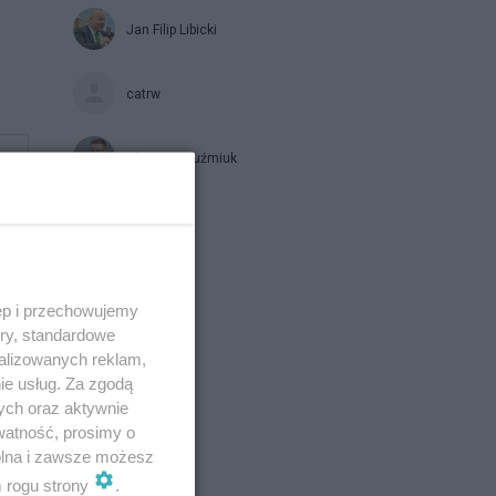
Jan Filip Libicki
catrw
Zbigniew Kuźmiuk
Napisz notkę
ęp i przechowujemy
ory, standardowe
alizowanych reklam,
ie usług. Za zgodą
ych oraz aktywnie
watność, prosimy o
wolna i zawsze możesz
m rogu strony
.