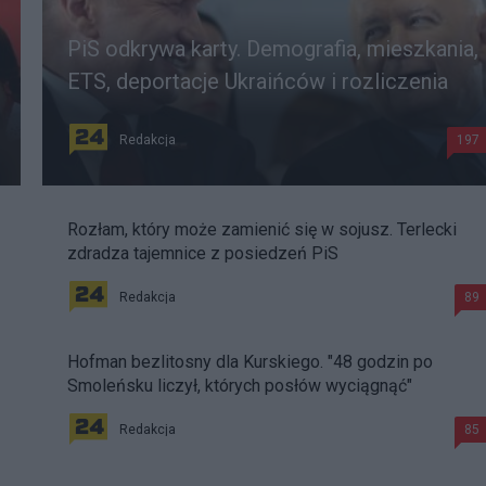
PiS odkrywa karty. Demografia, mieszkania,
ETS, deportacje Ukraińców i rozliczenia
Redakcja
197
Rozłam, który może zamienić się w sojusz. Terlecki
zdradza tajemnice z posiedzeń PiS
Redakcja
89
Hofman bezlitosny dla Kurskiego. "48 godzin po
Smoleńsku liczył, których posłów wyciągnąć"
Redakcja
85