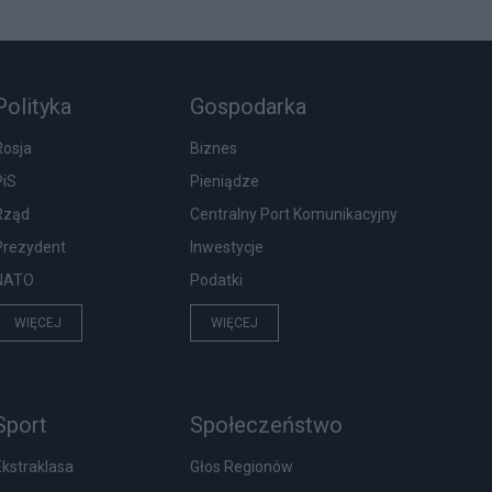
Polityka
Gospodarka
Rosja
Biznes
PiS
Pieniądze
Rząd
Centralny Port Komunikacyjny
Prezydent
Inwestycje
NATO
Podatki
WIĘCEJ
WIĘCEJ
Sport
Społeczeństwo
Ekstraklasa
Głos Regionów