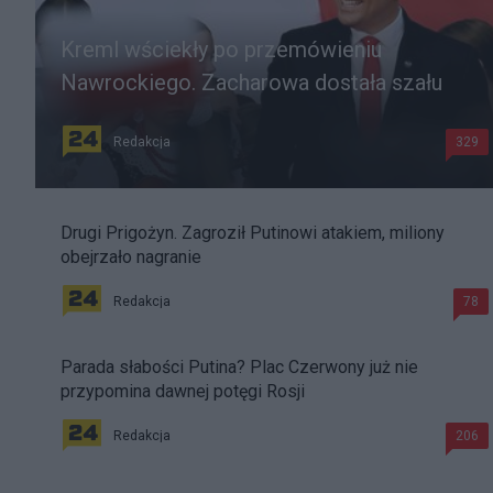
Kreml wściekły po przemówieniu
Nawrockiego. Zacharowa dostała szału
Redakcja
329
Drugi Prigożyn. Zagroził Putinowi atakiem, miliony
obejrzało nagranie
Redakcja
78
Parada słabości Putina? Plac Czerwony już nie
przypomina dawnej potęgi Rosji
Redakcja
206