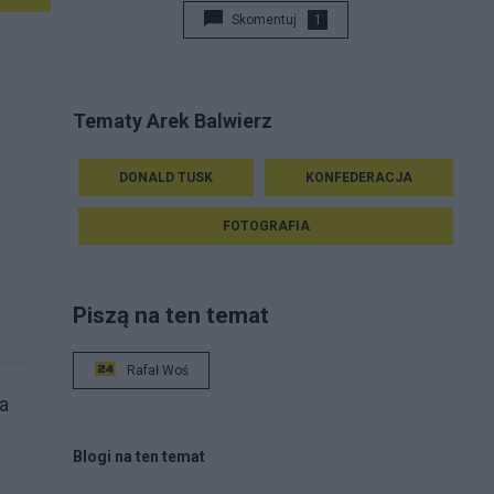
Skomentuj
1
Tematy Arek Balwierz
DONALD TUSK
KONFEDERACJA
FOTOGRAFIA
Piszą na ten temat
Rafał Woś
a
Blogi na ten temat