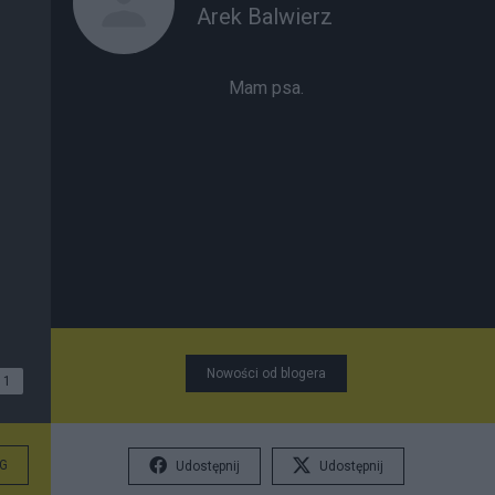
Arek Balwierz
Mam psa.
Nowości od blogera
1
G
Udostępnij
Udostępnij