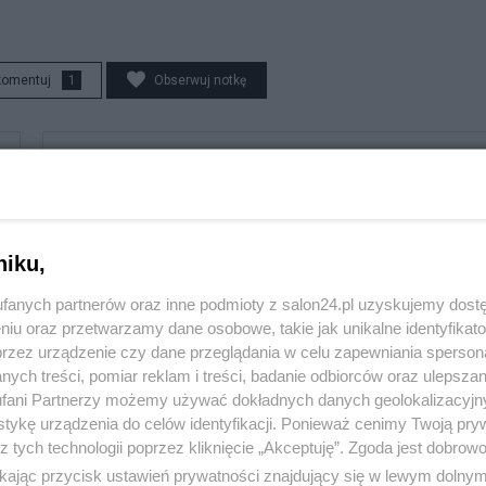
komentuj
1
Obserwuj notkę
Polityka
PiS odkrywa karty. Demografia, mieszkania, ETS,
deportacje Ukraińców i rozliczenia
niku,
Redakcja
fanych partnerów oraz inne podmioty z salon24.pl uzyskujemy dost
niu oraz przetwarzamy dane osobowe, takie jak unikalne identyfikat
przez urządzenie czy dane przeglądania w celu zapewniania sperson
ych treści, pomiar reklam i treści, badanie odbiorców oraz ulepszan
fani Partnerzy możemy używać dokładnych danych geolokalizacyjn
Polityka
tykę urządzenia do celów identyfikacji. Ponieważ cenimy Twoją pry
Rok z Nawrockim. Głośne weta, sojusz z USA i powrót
z tych technologii poprzez kliknięcie „Akceptuję”. Zgoda jest dobro
do Trójmorza
ikając przycisk ustawień prywatności znajdujący się w lewym dolny