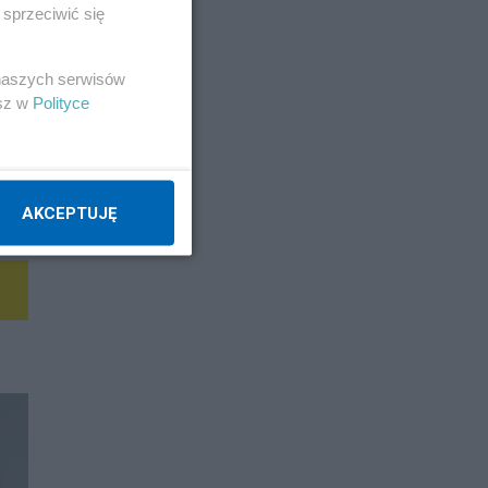
sprzeciwić się
 naszych serwisów
esz w
Polityce
AKCEPTUJĘ