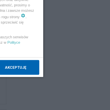
watność, prosimy o
wolna i zawsze możesz
m rogu strony
.
sprzeciwić się
 naszych serwisów
esz w
Polityce
AKCEPTUJĘ