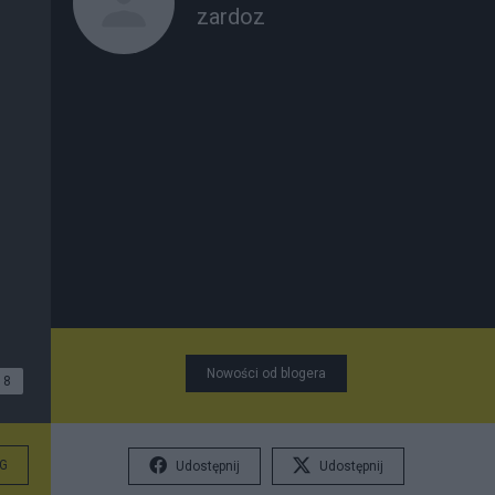
zardoz
Nowości od blogera
8
G
Udostępnij
Udostępnij