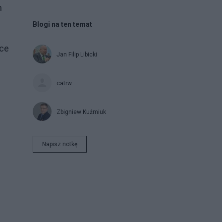
h
Blogi na ten temat
lce
Jan Filip Libicki
catrw
Zbigniew Kuźmiuk
Napisz notkę