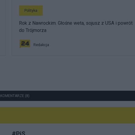
Polityka
Rok z Nawrockim. Głośne weta, sojusz z USA i powrót
do Trójmorza
Redakcja
 KOMENTARZE (8)
#
PiS