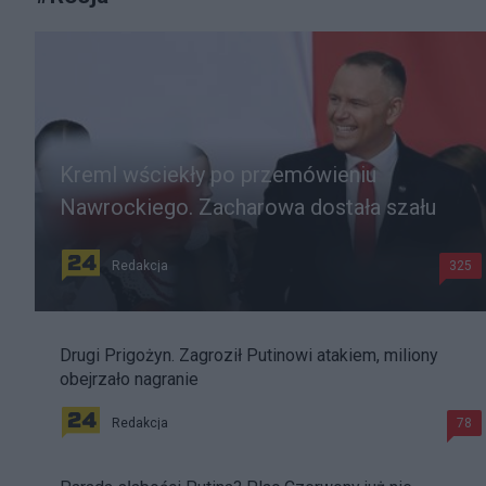
Kreml wściekły po przemówieniu
Nawrockiego. Zacharowa dostała szału
Redakcja
325
Drugi Prigożyn. Zagroził Putinowi atakiem, miliony
obejrzało nagranie
Redakcja
78