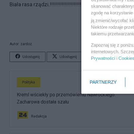
Biała rasa rządzi.!!!!!!!!!!!!!!!!!!!!!!!
skanować charakterys
zgodę na korzystanie 
ją zmienić/wycofać kl
Niektóre rodzaje prz
takiemu przetwarzaniu
Autor: zardoz
Zapoznaj się z poniż
internetowych. Szcze
Udostępnij
Udostępnij
Lubię to!
S
Prywatności
i
Cookie
PARTNERZY
Polityka
Kreml wściekły po przemówieniu Nawrockiego.
Zacharowa dostała szału
Redakcja