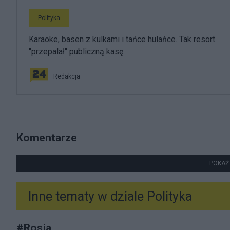
Polityka
Karaoke, basen z kulkami i tańce hulańce. Tak resort
"przepalał" publiczną kasę
Redakcja
Komentarze
POKAŻ
Inne tematy w dziale
Polityka
#
Rosja