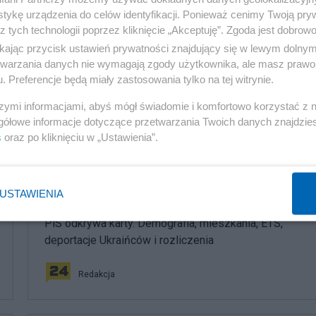
tykę urządzenia do celów identyfikacji. Ponieważ cenimy Twoją pry
z tych technologii poprzez kliknięcie „Akceptuję”. Zgoda jest dobro
ikając przycisk ustawień prywatności znajdujący się w lewym dolny
etwarzania danych nie wymagają zgody użytkownika, ale masz prawo 
. Preferencje będą miały zastosowania tylko na tej witrynie.
szymi informacjami, abyś mógł świadomie i komfortowo korzystać z
gółowe informacje dotyczące przetwarzania Twoich danych znajdzi
komentuj
8
Obserwuj notkę
s
oraz po kliknięciu w „Ustawienia”.
USTAWIENIA
Polityka
PiS odkrywa karty. Demografia, mieszkania, ETS,
deportacje Ukraińców i rozliczenia
Redakcja