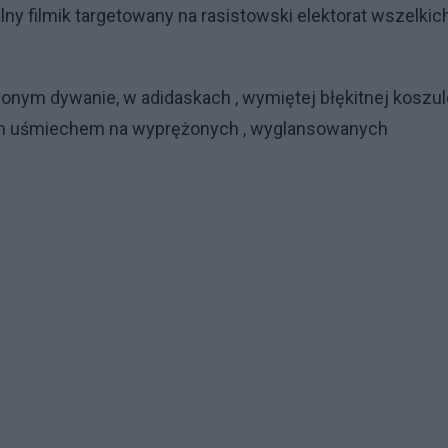
lny filmik targetowany na rasistowski elektorat wszelkic
wonym dywanie, w adidaskach , wymiętej błękitnej koszu
ym uśmiechem na wyprężonych , wyglansowanych