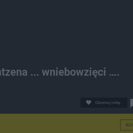
zena ... wniebowzięci ….
Obserwuj notkę
BLO