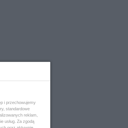
ęp i przechowujemy
ory, standardowe
alizowanych reklam,
ie usług. Za zgodą
ych oraz aktywnie