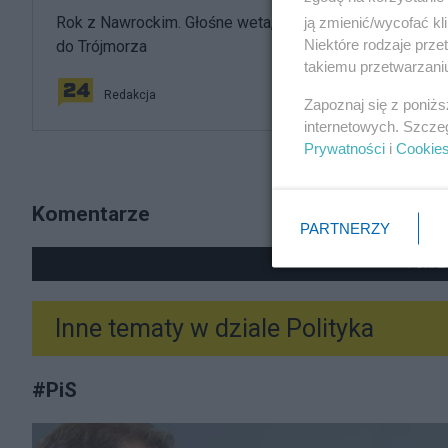
Rok z Nawrockim. Głośne weta, sojusz z USA i powrót
ją zmienić/wycofać kl
Niektóre rodzaje prz
do Trójmorza
takiemu przetwarzaniu
Redakcja
Zapoznaj się z poniż
internetowych. Szcze
Prywatności
i
Cookie
Komentarze
PARTNERZY
POKAŻ
Inne tematy w dziale
Polityka
#
PiS