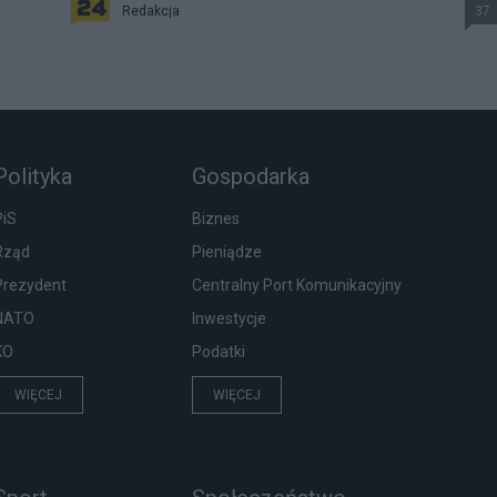
Redakcja
37
Polityka
Gospodarka
PiS
Biznes
Rząd
Pieniądze
Prezydent
Centralny Port Komunikacyjny
NATO
Inwestycje
KO
Podatki
WIĘCEJ
WIĘCEJ