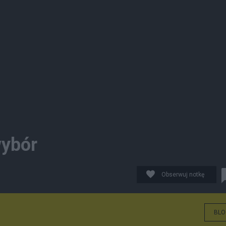
wybór
Obserwuj notkę
BLO