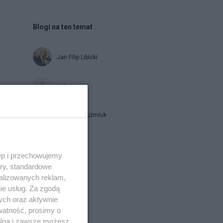
Blogi na ten temat
Jan Filip Libicki
catrw
Zbigniew Kuźmiuk
Napisz notkę
ęp i przechowujemy
ory, standardowe
alizowanych reklam,
ie usług. Za zgodą
ych oraz aktywnie
watność, prosimy o
wolna i zawsze możesz