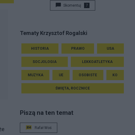
Skomentuj
7
Tematy Krzysztof Rogalski
HISTORIA
PRAWO
USA
SOCJOLOGIA
LEKKOATLETYKA
MUZYKA
UE
OSOBISTE
KO
ŚWIĘTA, ROCZNICE
Piszą na ten temat
Rafał Woś
że