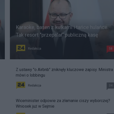
Karaoke, basen z kulkami i tańce hulańce.
Tak resort "przepalał" publiczną kasę
Redakcja
58
Z ustawy "o Airbnb" zniknęły kluczowe zapisy. Ministra
mówi o lobbingu
Redakcja
34
Wiceminister odpowie za złamanie ciszy wyborczej?
Wniosek już w Sejmie