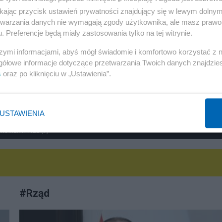
Fidesz zbojkotuje wybór nowego prezydenta Węgier.
ikając przycisk ustawień prywatności znajdujący się w lewym dolny
etwarzania danych nie wymagają zgody użytkownika, ale masz prawo 
"Był ostatnim legalnym"
. Preferencje będą miały zastosowania tylko na tej witrynie.
Redakcja
szymi informacjami, abyś mógł świadomie i komfortowo korzystać z
gółowe informacje dotyczące przetwarzania Twoich danych znajdzi
s
oraz po kliknięciu w „Ustawienia”.
USTAWIENIA
 KOMENTARZE (7)
#
Rząd