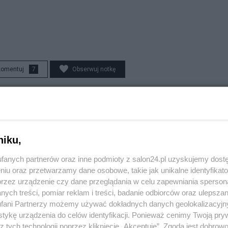
komentuj
7
Obserwuj notkę
Polityka
Karaoke, basen z kulkami i tańce hulańce. Tak resort
niku,
"przepalał" publiczną kasę
fanych partnerów oraz inne podmioty z salon24.pl uzyskujemy dost
niu oraz przetwarzamy dane osobowe, takie jak unikalne identyfikat
Redakcja
przez urządzenie czy dane przeglądania w celu zapewniania sperson
ych treści, pomiar reklam i treści, badanie odbiorców oraz ulepszan
fani Partnerzy możemy używać dokładnych danych geolokalizacyjn
tykę urządzenia do celów identyfikacji. Ponieważ cenimy Twoją pry
Polityka
z tych technologii poprzez kliknięcie „Akceptuję”. Zgoda jest dobro