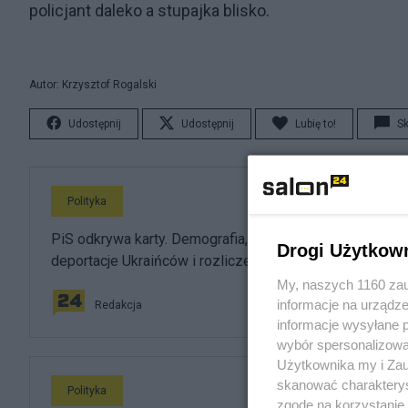
policjant daleko a stupajka blisko.
Autor: Krzysztof Rogalski
Udostępnij
Udostępnij
Lubię to!
S
Polityka
PiS odkrywa karty. Demografia, mieszkania, ETS,
Drogi Użytkow
deportacje Ukraińców i rozliczenia
My, naszych 1160 zau
informacje na urządze
Redakcja
informacje wysyłane 
wybór spersonalizowan
Użytkownika my i Zau
skanować charakterys
Polityka
zgodę na korzystanie 