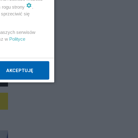
m rogu strony
.
sprzeciwić się
 naszych serwisów
esz w
Polityce
AKCEPTUJĘ