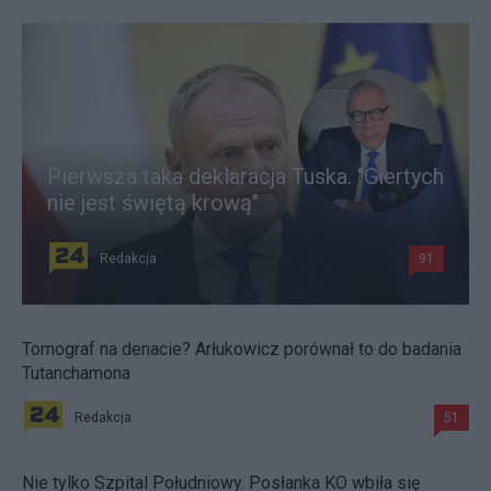
Pierwsza taka deklaracja Tuska. "Giertych
nie jest świętą krową"
Redakcja
91
Tomograf na denacie? Arłukowicz porównał to do badania
Tutanchamona
Redakcja
51
Nie tylko Szpital Południowy. Posłanka KO wbiła się