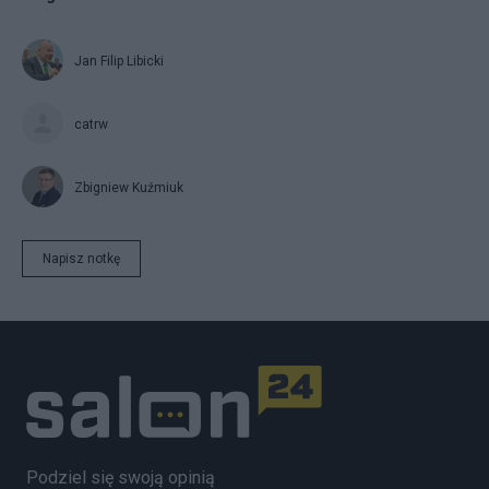
Jan Filip Libicki
catrw
Zbigniew Kuźmiuk
Napisz notkę
Podziel się swoją opinią