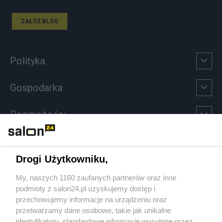
ZAŁÓŻ BLOG
Polityka
Gospodarka
Rozmaitości
Technologie
Drogi Użytkowniku,
Sport
My, naszych 1160 zaufanych partnerów oraz inne
podmioty z salon24.pl uzyskujemy dostęp i
Społeczeństwo
przechowujemy informacje na urządzeniu oraz
przetwarzamy dane osobowe, takie jak unikalne
Kultura
identyfikatory, standardowe informacje wysyłane przez