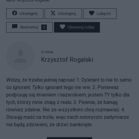
Autor: Krzysztof Rogalski
Udostępnij
Udostępnij
Lubię to!
Skomentuj
2
Obserwuj notkę
O mnie
Krzysztof Rogalski
Widzę, że trzeba jaśniej napisać 1. Dyletant to nie to samo
co ignorant. Tylko ignorant tego nie wie. 2. Ponieważ
podpisuję się imieniem i nazwiskiem, jestem TY tylko dla
tych, którzy mnie znają z realu. 3. Pewnie, że banuję,
również zdalnie. Nie ze wszystkimi chcę rozmawiać. 4.
Stosuję maść na trolle, więc niech notoryczni zadymiarze
nie będą zdziwieni, ze drzwi zamknięte.