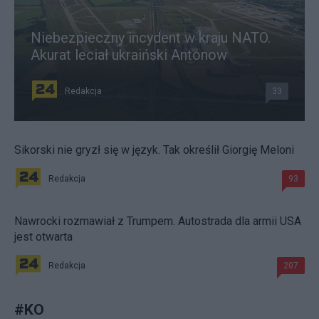
Niebezpieczny incydent w kraju NATO.
Akurat leciał ukraiński Antonow
Redakcja
33
Sikorski nie gryzł się w język. Tak określił Giorgię Meloni
Redakcja
93
Nawrocki rozmawiał z Trumpem. Autostrada dla armii USA
jest otwarta
Redakcja
207
#
KO