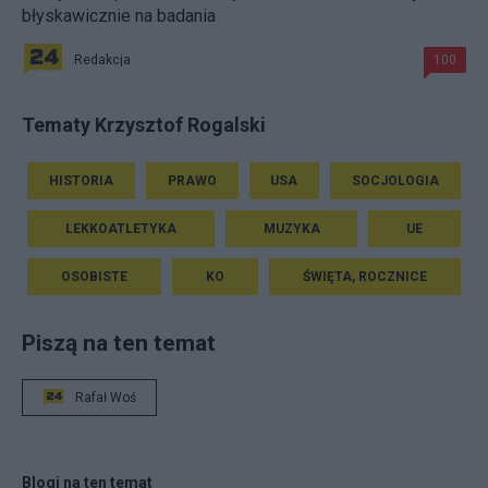
błyskawicznie na badania
Redakcja
100
Tematy Krzysztof Rogalski
HISTORIA
PRAWO
USA
SOCJOLOGIA
LEKKOATLETYKA
MUZYKA
UE
OSOBISTE
KO
ŚWIĘTA, ROCZNICE
Piszą na ten temat
Rafał Woś
Blogi na ten temat