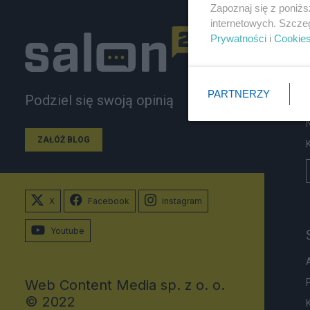
Zapoznaj się z poniż
internetowych. Szcze
Prywatności
i
Cookie
PARTNERZY
Podziel się swoją opinią
ZAŁÓŻ BLOG
X
Facebook
Instagram
Youtube
Web Content Media sp. z o. o.
© 2022