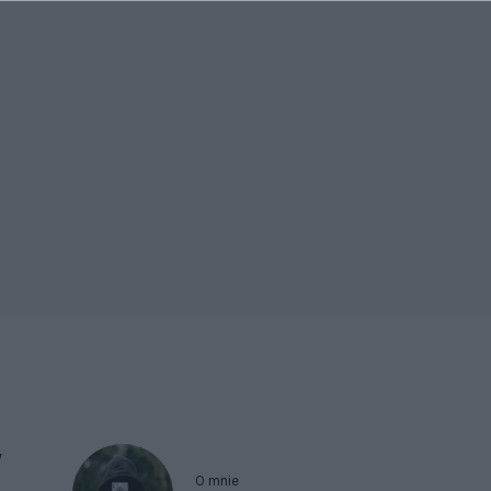
w
O mnie