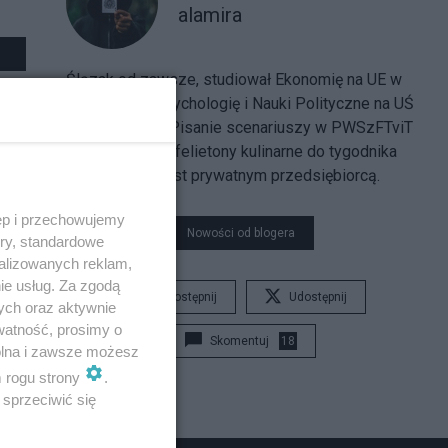
alamira
Ślązak od zawsze, studiował Ekonomię na UE w
Katowicach, Psychologię i Nauki Polityczne na UŚ
w Katowicach, Pisanie scenariuszy w PWSzFTviT
w Łodzi. Pisze felietony kulinarne do tygodnika
"Nowe Info". Jest prywatnym przedsiębiorcą.
ęp i przechowujemy
Nowości od blogera
ory, standardowe
alizowanych reklam,
ie usług. Za zgodą
Udostępnij
Udostępnij
ych oraz aktywnie
watność, prosimy o
Skomentuj
18
wolna i zawsze możesz
m rogu strony
.
sprzeciwić się