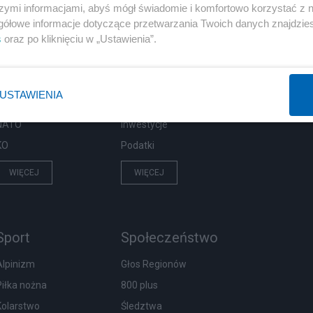
szymi informacjami, abyś mógł świadomie i komfortowo korzystać z
gółowe informacje dotyczące przetwarzania Twoich danych znajdzi
Polityka
Gospodarka
s
oraz po kliknięciu w „Ustawienia”.
PiS
Biznes
Rząd
Pieniądze
USTAWIENIA
Prezydent
Centralny Port Komunikacyjny
NATO
Inwestycje
KO
Podatki
WIĘCEJ
WIĘCEJ
Sport
Społeczeństwo
Alpinizm
Głos Regionów
Piłka nożna
800 plus
Kolarstwo
Śledztwa