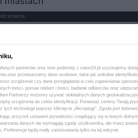
h miastach
RÓĆ DO NOTKI
niku,
fanych partnerów oraz inne podmioty z salon24.pl uzyskujemy dost
niu oraz przetwarzamy dane osobowe, takie jak unikalne identyfikat
przez urządzenie czy dane przeglądania w celu zapewniania sperson
ych treści, pomiar reklam i treści, badanie odbiorców oraz ulepszan
fani Partnerzy możemy używać dokładnych danych geolokalizacyjn
tykę urządzenia do celów identyfikacji. Ponieważ cenimy Twoją pry
z tych technologii poprzez kliknięcie „Akceptuję”. Zgoda jest dobro
ikając przycisk ustawień prywatności znajdujący się w lewym dolny
etwarzania danych nie wymagają zgody użytkownika, ale masz prawo 
. Preferencje będą miały zastosowania tylko na tej witrynie.