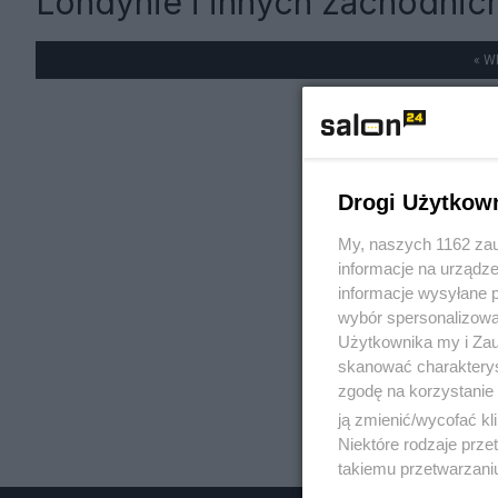
Londynie i innych zachodnic
« W
Drogi Użytkow
My, naszych 1162 zau
informacje na urządze
informacje wysyłane 
wybór spersonalizowan
Użytkownika my i Zau
skanować charakterys
zgodę na korzystanie 
ją zmienić/wycofać kl
Niektóre rodzaje prz
takiemu przetwarzaniu