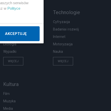
 naszych serwisów
esz w
Polityce
Rozmaitości
Technologie
Zdrowie
Cyfryzacja
Podróże
Badania i rozwój
AKCEPTUJĘ
Pogoda
Internet
Ekologia
Motoryzacja
Wypadki
Nauka
WIĘCEJ
WIĘCEJ
Kultura
Film
Muzyka
Media