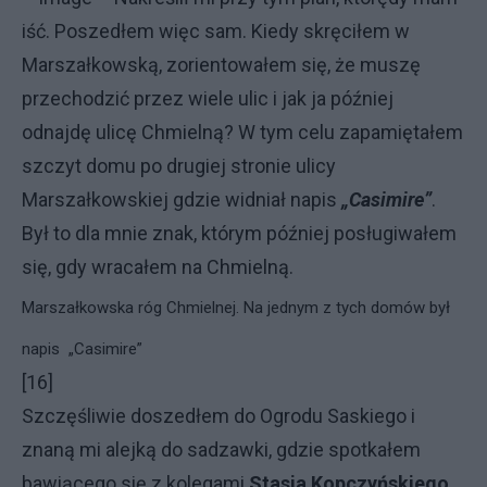
iść. Poszedłem więc sam. Kiedy skręciłem w
Marszałkowską, zorientowałem się, że muszę
przechodzić przez wiele ulic i jak ja później
odnajdę ulicę Chmielną? W tym celu zapamiętałem
szczyt domu po drugiej stronie ulicy
Marszałkowskiej gdzie widniał napis
„Casimire”
.
Był to dla mnie znak, którym później posługiwałem
się, gdy wracałem na Chmielną.
Marszałkowska róg Chmielnej. Na jednym z tych domów był
napis „Casimire”
[16]
Szczęśliwie doszedłem do Ogrodu Saskiego i
znaną mi alejką do sadzawki, gdzie spotkałem
bawiącego się z kolegami
Stasia Kopczyńskiego
.