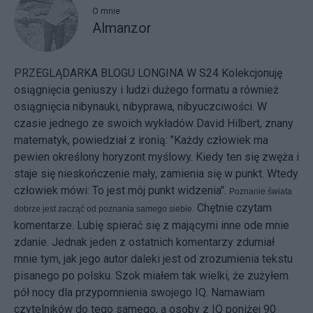
O mnie
Almanzor
PRZEGLĄDARKA BLOGU LONGINA W S24
Kolekcjonuję
osiągnięcia geniuszy i ludzi dużego formatu a również
osiągnięcia nibynauki, nibyprawa, nibyuczciwości. W
czasie jednego ze swoich wykładów David Hilbert, znany
matematyk, powiedział z ironią: "Każdy człowiek ma
pewien określony horyzont myślowy. Kiedy ten się zwęża i
staje się nieskończenie mały, zamienia się w punkt. Wtedy
człowiek mówi: To jest mój punkt widzenia".
Poznanie świata
Chętnie czytam
dobrze jest zacząć od poznania samego siebie.
komentarze. Lubię spierać się z mającymi inne ode mnie
zdanie. Jednak jeden z ostatnich komentarzy zdumiał
mnie tym, jak jego autor daleki jest od zrozumienia tekstu
pisanego po polsku. Szok miałem tak wielki, że zużyłem
pół nocy dla przypomnienia swojego IQ. Namawiam
czytelników do tego samego, a osoby z IQ poniżej 90