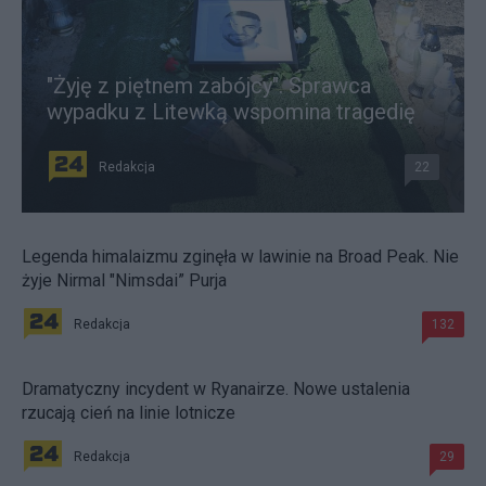
"Żyję z piętnem zabójcy". Sprawca
wypadku z Litewką wspomina tragedię
Redakcja
22
Legenda himalaizmu zginęła w lawinie na Broad Peak. Nie
żyje Nirmal "Nimsdai” Purja
Redakcja
132
Dramatyczny incydent w Ryanairze. Nowe ustalenia
rzucają cień na linie lotnicze
Redakcja
29