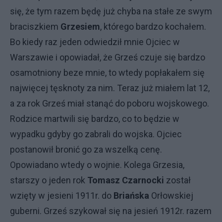
się, że tym razem będę już chyba na stałe ze swym
braciszkiem
Grzesiem
, którego bardzo kochałem.
Bo kiedy raz jeden odwiedził mnie Ojciec w
Warszawie i opowiadał, że Grześ czuje się bardzo
osamotniony beze mnie, to wtedy popłakałem się
najwięcej tęsknoty za nim. Teraz już miałem lat 12,
a za rok Grześ miał stanąć do poboru wojskowego.
Rodzice martwili się bardzo, co to będzie w
wypadku gdyby go zabrali do wojska. Ojciec
postanowił bronić go za wszelką cenę.
Opowiadano wtedy o wojnie. Kolega Grzesia,
starszy o jeden rok
Tomasz Czarnocki
został
wzięty w jesieni 1911r. do
Briańska
Orłowskiej
guberni. Grześ szykował się na jesień 1912r. razem