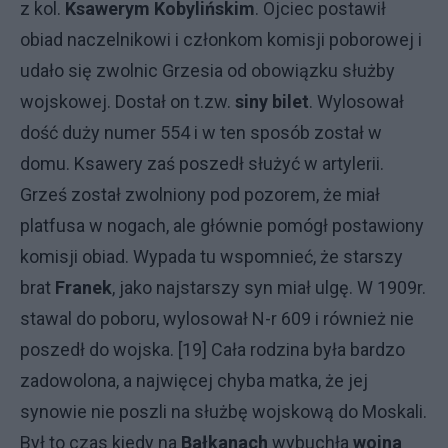
z kol.
Ksawerym Kobylińskim
. Ojciec postawił
obiad naczelnikowi i członkom komisji poborowej i
udało się zwolnic Grzesia od obowiązku służby
wojskowej. Dostał on t.zw.
siny bilet
. Wylosował
dość duży numer 554 i w ten sposób został w
domu. Ksawery zaś poszedł służyć w artylerii.
Grześ został zwolniony pod pozorem, że miał
platfusa w nogach, ale głównie pomógł postawiony
komisji obiad. Wypada tu wspomnieć, że starszy
brat
Franek
, jako najstarszy syn miał ulgę. W 1909r.
stawal do poboru, wylosował N-r 609 i również nie
poszedł do wojska. [19] Cała rodzina była bardzo
zadowolona, a najwięcej chyba matka, że jej
synowie nie poszli na służbę wojskową do Moskali.
Był to czas kiedy na
Bałkanach
wybuchła
wojna