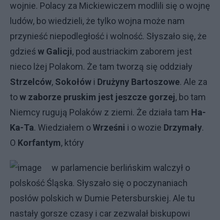
wojnie. Polacy za Mickiewiczem modlili się o wojnę
ludów, bo wiedzieli, że tylko wojna może nam
przynieść niepodległość i wolność. Słyszało się, że
gdzieś
w Galicji
, pod austriackim zaborem jest
nieco lżej Polakom. Że tam tworzą się oddziały
Strzelców
,
Sokołów
i
Drużyny Bartoszowe
. Ale za
to
w zaborze pruskim jest jeszcze gorzej
, bo tam
Niemcy rugują Polaków z ziemi. Że działa tam
Ha-
Ka-Ta
. Wiedziałem o
Wrześni
i o wozie
Drzymały
.
O
Korfantym
, który
w parlamencie berlińskim walczył o
polskość Śląska. Słyszało się o poczynaniach
posłów polskich w Dumie Petersburskiej. Ale tu
nastały gorsze czasy i car zezwalał biskupowi