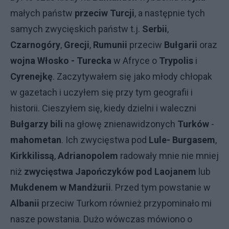
małych państw
przeciw Turcji
, a następnie tych
samych zwycięskich państw t.j.
Serbii
,
Czarnogóry
,
Grecji
,
Rumunii
przeciw
Bułgarii
oraz
wojna Włosko - Turecka
w Afryce o
Trypolis
i
Cyrenejkę
. Zaczytywałem się jako młody chłopak
w gazetach i uczyłem się przy tym geografii i
historii. Cieszyłem się, kiedy dzielni i waleczni
Bułgarzy
bili
na głowę znienawidzonych
Turków
-
mahometan
. Ich zwycięstwa pod
Lule- Burgasem
,
Kirkkilissą
,
Adrianopolem
radowały mnie nie mniej
niż
zwycięstwa Japończyków pod Laojanem
lub
Mukdenem w Mandżurii
. Przed tym powstanie w
Albanii
przeciw Turkom również przypominało mi
nasze powstania. Dużo wówczas mówiono o