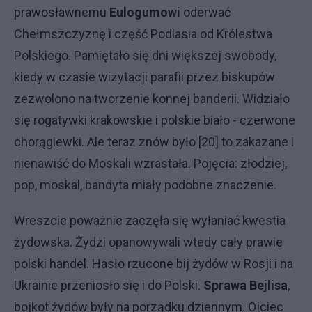
prawosławnemu
Eulogumowi
oderwać
Chełmszczyznę i część Podlasia od Królestwa
Polskiego. Pamiętało się dni większej swobody,
kiedy w czasie wizytacji parafii przez biskupów
zezwolono na tworzenie konnej banderii. Widziało
się rogatywki krakowskie i polskie biało - czerwone
chorągiewki. Ale teraz znów było [20] to zakazane i
nienawiść do Moskali wzrastała. Pojęcia: złodziej,
pop, moskal, bandyta miały podobne znaczenie.
Wreszcie poważnie zaczęła się wyłaniać kwestia
żydowska. Żydzi opanowywali wtedy cały prawie
polski handel. Hasło rzucone bij żydów w Rosji i na
Ukrainie przeniosło się i do Polski.
Sprawa
Bejlisa
,
bojkot żydów były na porządku dziennym. Ojciec