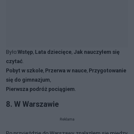
Było:
Wstęp
,
Lata dziecięce
,
Jak nauczyłem się
czytać
.
Pobyt w szkole
,
Przerwa w nauce
,
Przygotowanie
się do gimnazjum
,
Pierwsza podróż pociągiem
.
8.
W Warszawie
Reklama
Po przyjeździe do Warszawy znalazłem się między