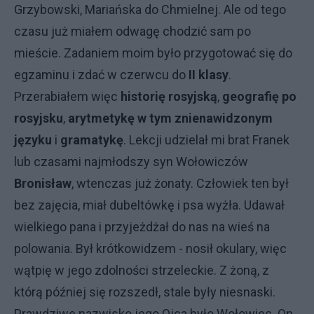
Grzybowski, Mariańska do Chmielnej. Ale od tego
czasu już miałem odwagę chodzić sam po
mieście. Zadaniem moim było przygotować się do
egzaminu i zdać w czerwcu do
II klasy
.
Przerabiałem więc
historię rosyjską
,
geografię po
rosyjsku
,
arytmetykę w tym znienawidzonym
języku
i
gramatykę
. Lekcji udzielał mi brat Franek
lub czasami najmłodszy syn Wołowiczów
Bronisław
, wtenczas już żonaty. Człowiek ten był
bez zajęcia, miał dubeltówkę i psa wyżła. Udawał
wielkiego pana i przyjeżdżał do nas na wieś na
polowania. Był krótkowidzem - nosił okulary, więc
wątpię w jego zdolności strzeleckie. Z żoną, z
którą później się rozszedł, stale były niesnaski.
Prawdziwe nazwisko jego Ojca było Wołowiec. On