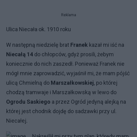
Reklama
Ulica Niecała ok. 1910 roku
W następną niedzielę brat
Franek
kazał mi iść na
Niecałą 14
do chłopców, gdyż prosili, żebym
koniecznie do nich zaszedł. Ponieważ Franek nie
mógł mnie zaprowadzić, wyjaśnił mi, że mam pójść
ulicą Chmielną do
Marszałkowskiej
, po której
chodzą tramwaje i Marszałkowską w lewo do
Ogrodu Saskiego
a przez Ogród jedyną alejką na
której jest chodnik dojdę do sadzawki przy ul.
Niecałej.
Nakreślił mi przy tym plan, którędy mam