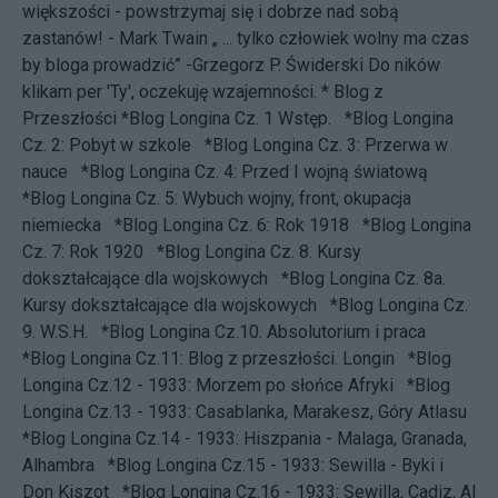
większości - powstrzymaj się i dobrze nad sobą
zastanów! - Mark Twain „ ... tylko człowiek wolny ma czas
by bloga prowadzić” -
Grzegorz P. Świderski
Do ników
klikam per 'Ty', oczekuję wzajemności. * Blog z
Przeszłości
*Blog Longina Cz. 1 Wstęp.
*Blog Longina
Cz. 2: Pobyt w szkole
*Blog Longina Cz. 3: Przerwa w
nauce
*Blog Longina Cz. 4: Przed I wojną światową
*Blog Longina Cz. 5: Wybuch wojny, front, okupacja
niemiecka
*Blog Longina Cz. 6: Rok 1918
*Blog Longina
Cz. 7: Rok 1920
*Blog Longina Cz. 8. Kursy
dokształcające dla wojskowych
*Blog Longina Cz. 8a.
Kursy dokształcające dla wojskowych
*Blog Longina Cz.
9. W.S.H.
*Blog Longina Cz.10. Absolutorium i praca
*Blog Longina Cz.11: Blog z przeszłości. Longin
*Blog
Longina Cz.12 - 1933: Morzem po słońce Afryki
*Blog
Longina Cz.13 - 1933: Casablanka, Marakesz, Góry Atlasu
*Blog Longina Cz.14 - 1933: Hiszpania - Malaga, Granada,
Alhambra
*Blog Longina Cz.15 - 1933: Sewilla - Byki i
Don Kiszot
*Blog Longina Cz.16 - 1933: Sewilla, Cadiz, Al