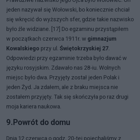
jeden nazywał się Wołowski, bo koniecznie chciał
się wkręcić do wyższych sfer, gdzie takie nazwisko
było źle widziane. [17] Do egzaminu przystąpiłem
w początkach czerwca 1911r. w
gimnazjum
Kowalskiego
przy ul.
Świętokrzyskiej 27
.
Odpowiedzi przy egzaminie trzeba było dawać w
języku rosyjskim. Zdawało nas 28-iu. Wolnych
miejsc było dwa. Przyjęty został jeden Polak i
jeden Żyd. Ja zdałem, ale z braku miejsca nie
zostałem przyjęty. Tak się skończyła po raz drugi
moja kariera naukowa.
9.
Powrót do domu
Dnia 12 czerwca o godz. 20-tej pojechaliśmy z