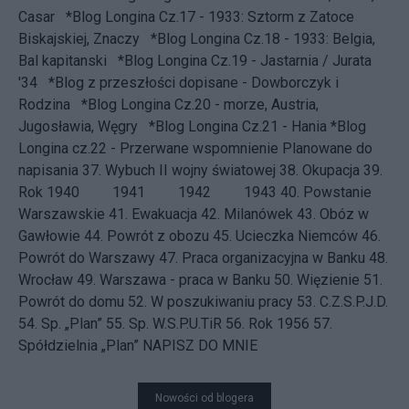
Casar
*Blog Longina Cz.17 - 1933: Sztorm z Zatoce
Biskajskiej, Znaczy
*Blog Longina Cz.18 - 1933: Belgia,
Bal kapitanski
*Blog Longina Cz.19 - Jastarnia / Jurata
'34
*Blog z przeszłości dopisane - Dowborczyk i
Rodzina
*Blog Longina Cz.20 - morze, Austria,
Jugosławia, Węgry
*Blog Longina Cz.21 - Hania
*Blog
Longina cz.22 - Przerwane wspomnienie
Planowane do
napisania 37.
Wybuch II wojny światowej
38.
Okupacja
39.
Rok 1940
1941 1942 1943 40.
Powstanie
Warszawskie
41.
Ewakuacja
42.
Milanówek
43.
Obóz w
Gawłowie
44.
Powrót z obozu
45.
Ucieczka Niemców
46.
Powrót do Warszawy
47.
Praca organizacyjna w Banku
48.
Wrocław
49.
Warszawa - praca w Banku
50.
Więzienie
51.
Powrót do domu
52.
W poszukiwaniu pracy
53.
C.Z.S.P.J.D.
54.
Sp. „Plan”
55.
Sp. W.S.P.U.TiR
56.
Rok 1956
57.
Spółdzielnia „Plan”
NAPISZ DO MNIE
Nowości od blogera