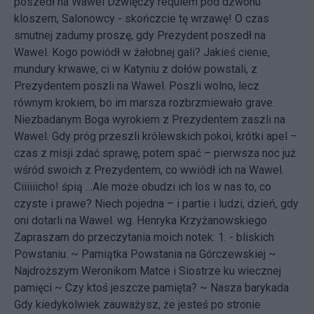
poszedł na Wawel Dźwięczy requiem pod dzwonu
kloszem, Salonowcy - skończcie tę wrzawę! O czas
smutnej zadumy proszę, gdy Prezydent poszedł na
Wawel. Kogo powiódł w żałobnej gali? Jakieś cienie,
mundury krwawe, ci w Katyniu z dołów powstali, z
Prezydentem poszli na Wawel. Poszli wolno, lecz
równym krokiem, bo im marsza rozbrzmiewało grave.
Niezbadanym Boga wyrokiem z Prezydentem zaszli na
Wawel. Gdy próg przeszli królewskich pokoi, krótki apel –
czas z misji zdać sprawę, potem spać – pierwsza noc już
wśród swoich z Prezydentem, co wwiódł ich na Wawel.
Ciiiiiicho! śpią …Ale może obudzi ich los w nas to, co
czyste i prawe? Niech pojedna – i partie i ludzi, dzień, gdy
oni dotarli na Wawel.
wg. Henryka Krzyżanowskiego
Zapraszam do przeczytania moich notek: 1. - bliskich
Powstaniu: ~
Pamiątka Powstania na Górczewskiej
~
Najdroższym Weronikom Matce i Siostrze ku wiecznej
pamięci
~
Czy ktoś jeszcze pamięta?
~
Nasza barykada
Gdy kiedykolwiek zauważysz, że jesteś po stronie