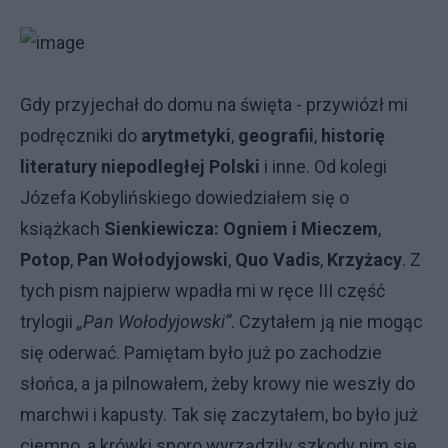
Gdy przyjechał do domu na święta - przywiózł mi
podręczniki do
arytmetyki
,
geografii
,
historię
literatury niepodległej Polski
i inne. Od kolegi
Józefa Kobylińskiego dowiedziałem się o
książkach
Sienkiewicza:
Ogniem i Mieczem
,
Potop
,
Pan Wołodyjowski
,
Quo Vadis
,
Krzyżacy
. Z
tych pism najpierw wpadła mi w ręce III część
trylogii
„Pan Wołodyjowski”
. Czytałem ją nie mogąc
się oderwać. Pamiętam było już po zachodzie
słońca, a ja pilnowałem, żeby krowy nie weszły do
marchwi i kapusty. Tak się zaczytałem, bo było już
ciemno, a krówki sporo wyrządziły szkody nim się