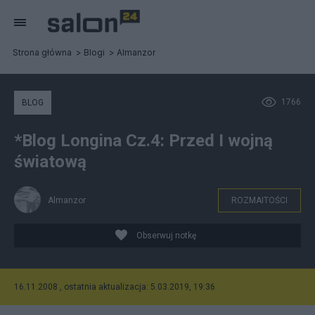
Strona główna
Blogi
Almanzor
1766
BLOG
*Blog Longina Cz.4: Przed I wojną
światową
Almanzor
ROZMAITOŚCI
Obserwuj notkę
16.11.2008 , ostatnia aktualizacja: 5.03.2019, 19:36