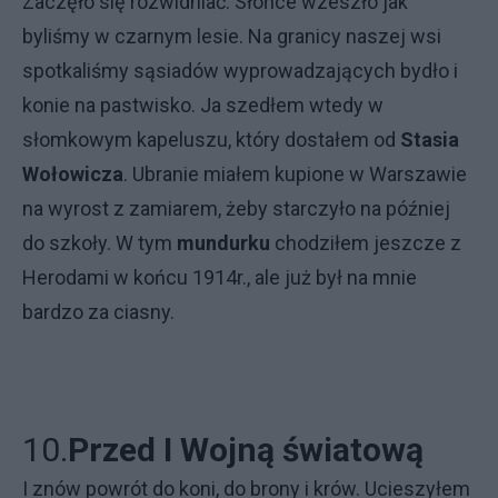
Zaczęło się rozwidniać. Słońce wzeszło jak
byliśmy w czarnym lesie. Na granicy naszej wsi
spotkaliśmy sąsiadów wyprowadzających bydło i
konie na pastwisko. Ja szedłem wtedy w
słomkowym kapeluszu, który dostałem od
Stasia
Wołowicza
. Ubranie miałem kupione w Warszawie
na wyrost z zamiarem, żeby starczyło na później
do szkoły. W tym
mundurku
chodziłem jeszcze z
Herodami w końcu 1914r., ale już był na mnie
bardzo za ciasny.
10.
Przed I Wojną światową
I znów powrót do koni, do brony i krów. Ucieszyłem