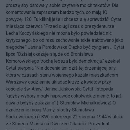
proszę aby darowały sobie czytanie moich tekstów. Dla
komentowania zapraszam bardzo tych, co mają IQ
powyżej 120. Tu kliknij jeżeli chcesz się sprawdzić! Cytat
miesiąca czerwca "Przed długi czas o prezydenturze
Lecha Kaczyńskiego nie można było powiedzieć nic
krytycznego, bo od razu zachowanie takie traktowano jako
niegodne." Janina Paradowska Ciężko być cynglem ... Cytat
lipca "Dzisiaj okazuje się, że od Bronisława
Komorowskiego trochę lepsza była demokracja." ezekiel
Cytat sierpnia "Nie doceniałam dziś tej drzemiącej siły,
która w czasach stanu wojennego kazała mieszkańcom
Warszawy codziennie układać krzyż z kwiatów przy
kościele św. Anny." Janina Jankowska Cytat listopada
"gdyby wybory mogły naprawdę cokolwiek zmienić, to już
dawno byłyby zakazane" (-Stanisław Michalkiewicz) O
dznaczenie mojej Mamy, siostry Stanisława
Sadkowskiego (+KW) poległego 22 sierpnia 1944 w ataku
ze Starego Miasta na Dworzec Gdański. Prezydent