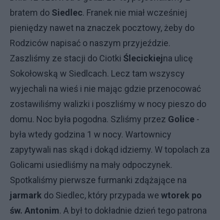
bratem do
Siedlec
. Franek nie miał wcześniej
pieniędzy nawet na znaczek pocztowy, żeby do
Rodziców napisać o naszym przyjeździe.
Zaszliśmy ze stacji do Ciotki
Ślecickiej
na ulicę
Sokołowską w Siedlcach. Lecz tam wszyscy
wyjechali na wieś i nie mając gdzie przenocować
zostawiliśmy walizki i poszliśmy w nocy pieszo do
domu. Noc była pogodna. Szliśmy przez
Golice
-
była wtedy godzina 1 w nocy. Wartownicy
zapytywali nas skąd i dokąd idziemy. W topolach za
Golicami usiedliśmy na mały odpoczynek.
Spotkaliśmy pierwsze furmanki zdążające na
jarmark
do Siedlec, który przypada we
wtorek po
św. Antonim
. A był to dokładnie dzień tego patrona