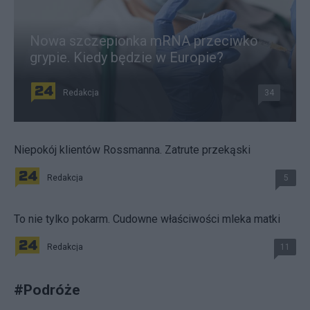
Nowa szczepionka mRNA przeciwko
grypie. Kiedy będzie w Europie?
Redakcja
34
Niepokój klientów Rossmanna. Zatrute przekąski
Redakcja
5
To nie tylko pokarm. Cudowne właściwości mleka matki
Redakcja
11
#
Podróże