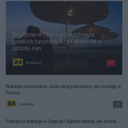
Drożyzna w Chorwacji odstrasza
polskich turystów. Rząd apelował o
obniżki cen
Redakcja
67
Wakacje europosłów. Jedni lecą pod palmy, inni zostają w
Polsce
Redakcja
35
Planujesz wakacje w Egipcie? Będzie łatwiej, ale drożej