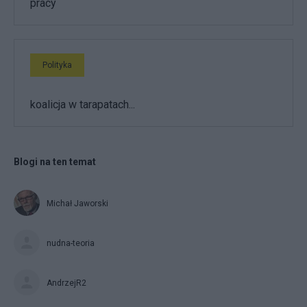
pracy
Polityka
koalicja w tarapatach...
Blogi na ten temat
Michał Jaworski
nudna-teoria
AndrzejR2