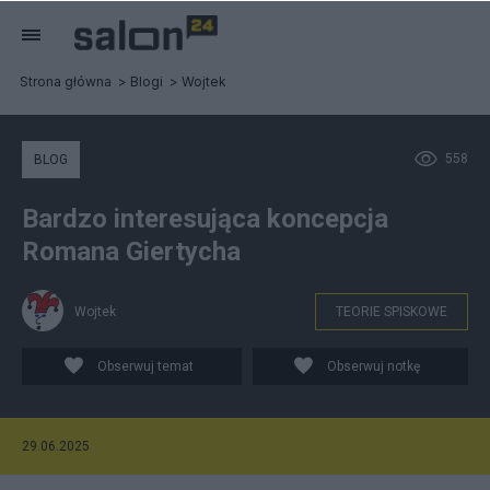
Strona główna
Blogi
Wojtek
558
BLOG
Bardzo interesująca koncepcja
Romana Giertycha
Wojtek
TEORIE SPISKOWE
Obserwuj temat
Obserwuj notkę
29.06.2025