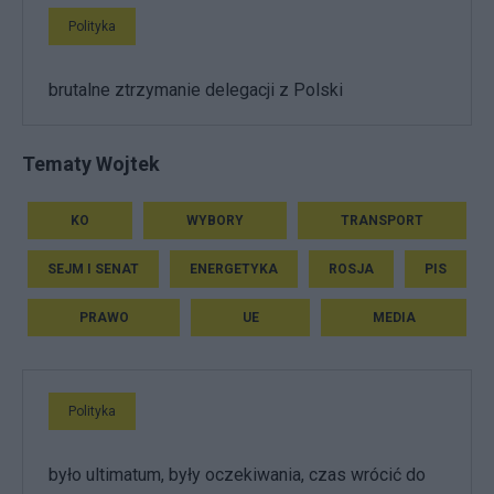
Polityka
brutalne ztrzymanie delegacji z Polski
Tematy Wojtek
KO
WYBORY
TRANSPORT
SEJM I SENAT
ENERGETYKA
ROSJA
PIS
PRAWO
UE
MEDIA
Polityka
było ultimatum, były oczekiwania, czas wrócić do