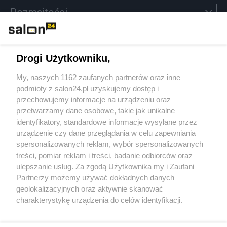
Rozmaitości
Technologie
Drogi Użytkowniku,
Sport
My, naszych 1162 zaufanych partnerów oraz inne
podmioty z salon24.pl uzyskujemy dostęp i
Społeczeństwo
przechowujemy informacje na urządzeniu oraz
przetwarzamy dane osobowe, takie jak unikalne
Kultura
identyfikatory, standardowe informacje wysyłane przez
urządzenie czy dane przeglądania w celu zapewniania
spersonalizowanych reklam, wybór spersonalizowanych
treści, pomiar reklam i treści, badanie odbiorców oraz
ulepszanie usług. Za zgodą Użytkownika my i Zaufani
X
Facebook
Instagram
Youtube
Partnerzy możemy używać dokładnych danych
geolokalizacyjnych oraz aktywnie skanować
charakterystykę urządzenia do celów identyfikacji.
Web Content Media sp. z o. o. © 2022
Ponieważ cenimy Twoją prywatność, prosimy o zgodę na
korzystanie z tych technologii poprzez kliknięcie