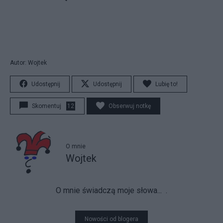
Autor: Wojtek
Udostępnij
Udostępnij
Lubię to!
Skomentuj
12
Obserwuj notkę
O mnie
Wojtek
O mnie świadczą moje słowa...
.
Nowości od blogera