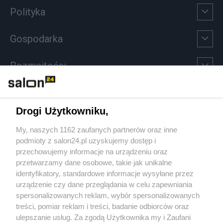
Polityka
Gospodarka
Rozmaitości
Technologie
Drogi Użytkowniku,
Sport
My, naszych 1162 zaufanych partnerów oraz inne
podmioty z salon24.pl uzyskujemy dostęp i
Społeczeństwo
przechowujemy informacje na urządzeniu oraz
przetwarzamy dane osobowe, takie jak unikalne
Kultura
identyfikatory, standardowe informacje wysyłane przez
urządzenie czy dane przeglądania w celu zapewniania
spersonalizowanych reklam, wybór spersonalizowanych
treści, pomiar reklam i treści, badanie odbiorców oraz
ulepszanie usług. Za zgodą Użytkownika my i Zaufani
X
Facebook
Instagram
Youtube