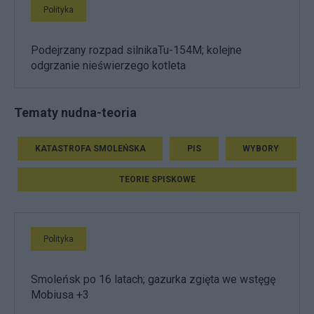
Polityka
Podejrzany rozpad silnikaTu-154M; kolejne
odgrzanie nieświerzego kotleta
Tematy nudna-teoria
KATASTROFA SMOLEŃSKA
PIS
WYBORY
TEORIE SPISKOWE
Polityka
Smoleńsk po 16 latach; gazurka zgięta we wstęgę
Mobiusa +3