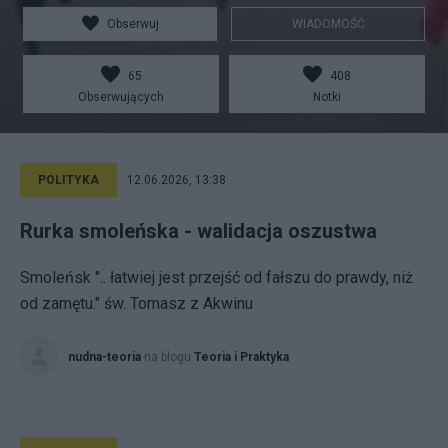
Obserwuj
WIADOMOŚĆ
65
408
Obserwujących
Notki
POLITYKA
12.06.2026, 13:38
Rurka smoleńska - walidacja oszustwa
Smoleńsk ".. łatwiej jest przejść od fałszu do prawdy, niż
od zamętu." św. Tomasz z Akwinu
nudna-teoria
na blogu
Teoria i Praktyka