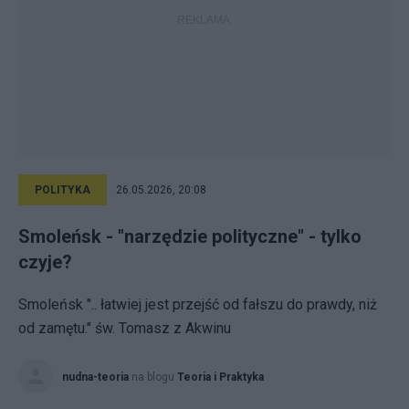
POLITYKA
26.05.2026, 20:08
Smoleńsk - "narzędzie polityczne" - tylko
czyje?
Smoleńsk ".. łatwiej jest przejść od fałszu do prawdy, niż
od zamętu." św. Tomasz z Akwinu
nudna-teoria
na blogu
Teoria i Praktyka