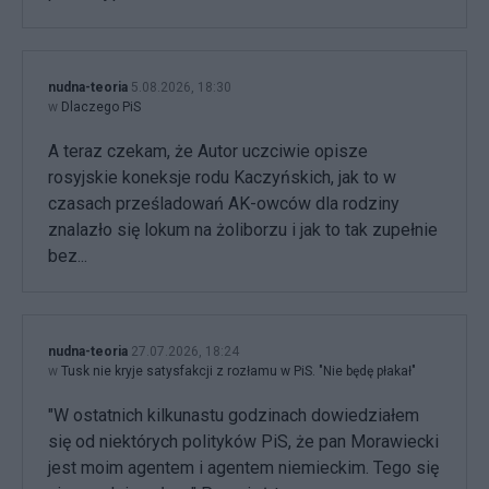
nudna-teoria
5.08.2026, 18:30
w
Dlaczego PiS
A teraz czekam, że Autor uczciwie opisze
rosyjskie koneksje rodu Kaczyńskich, jak to w
czasach prześladowań AK-owców dla rodziny
znalazło się lokum na żoliborzu i jak to tak zupełnie
bez...
nudna-teoria
27.07.2026, 18:24
w
Tusk nie kryje satysfakcji z rozłamu w PiS. "Nie będę płakał"
"W ostatnich kilkunastu godzinach dowiedziałem
się od niektórych polityków PiS, że pan Morawiecki
jest moim agentem i agentem niemieckim. Tego się