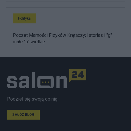
Polityka
Poczet Marności Fizyków Krętaczy; Istorias i "g"
małe "o" wielkie
Podziel się swoją opinią
ZAŁÓŻ BLOG