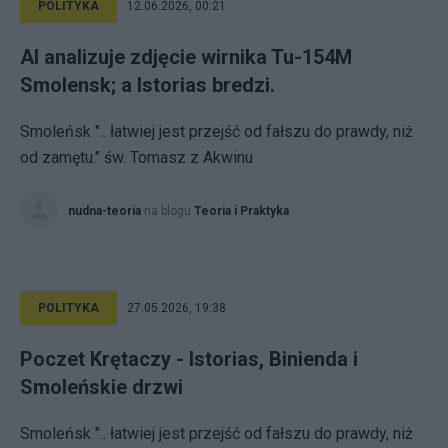
POLITYKA
12.06.2026, 00:21
AI analizuje zdjęcie wirnika Tu-154M
Smolensk; a Istorias bredzi.
Smoleńsk ".. łatwiej jest przejść od fałszu do prawdy, niż
od zamętu." św. Tomasz z Akwinu
nudna-teoria
na blogu
Teoria i Praktyka
POLITYKA
27.05.2026, 19:38
Poczet Krętaczy - Istorias, Binienda i
Smoleńskie drzwi
Smoleńsk ".. łatwiej jest przejść od fałszu do prawdy, niż