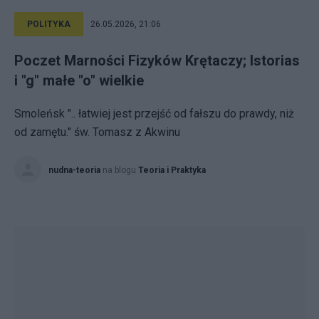
POLITYKA
26.05.2026, 21:06
Poczet Marności Fizyków Krętaczy; Istorias
i "g" małe "o" wielkie
Smoleńsk ".. łatwiej jest przejść od fałszu do prawdy, niż
od zamętu." św. Tomasz z Akwinu
nudna-teoria
na blogu
Teoria i Praktyka