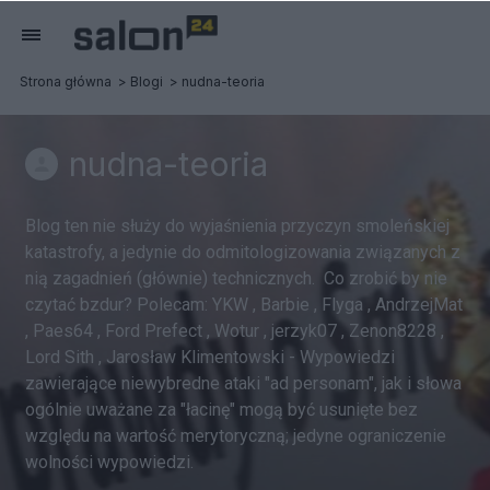
Strona główna
Blogi
nudna-teoria
nudna-teoria
Blog ten nie służy do wyjaśnienia przyczyn smoleńskiej
katastrofy, a jedynie do odmitologizowania związanych z
nią zagadnień (głównie) technicznych. Co zrobić by nie
czytać bzdur? Polecam: YKW , Barbie , Flyga , AndrzejMat
, Paes64 , Ford Prefect , Wotur , jerzyk07 , Zenon8228 ,
Lord Sith , Jarosław Klimentowski - Wypowiedzi
zawierające niewybredne ataki "ad personam", jak i słowa
ogólnie uważane za "łacinę" mogą być usunięte bez
względu na wartość merytoryczną; jedyne ograniczenie
wolności wypowiedzi.