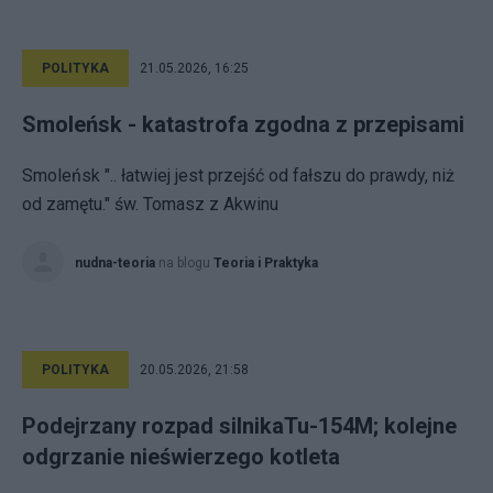
POLITYKA
21.05.2026, 16:25
Smoleńsk - katastrofa zgodna z przepisami
Smoleńsk ".. łatwiej jest przejść od fałszu do prawdy, niż
od zamętu." św. Tomasz z Akwinu
nudna-teoria
na blogu
Teoria i Praktyka
POLITYKA
20.05.2026, 21:58
Podejrzany rozpad silnikaTu-154M; kolejne
odgrzanie nieświerzego kotleta