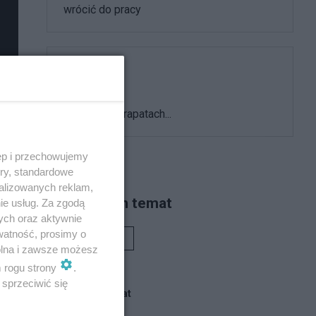
wrócić do pracy
Polityka
koalicja w tarapatach...
ęp i przechowujemy
ory, standardowe
alizowanych reklam,
Piszą na ten temat
ie usług. Za zgodą
ych oraz aktywnie
watność, prosimy o
Rafał Woś
wolna i zawsze możesz
m rogu strony
.
sprzeciwić się
Blogi na ten temat