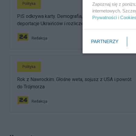
Polityka
Zapoznaj się z poniż
internetowych. Szcze
PiS odkrywa karty. Demografia, mieszkania, ETS,
Prywatności
i
Cookie
deportacje Ukraińców i rozliczenia
Redakcja
PARTNERZY
Polityka
Rok z Nawrockim. Głośne weta, sojusz z USA i powrót
do Trójmorza
Redakcja