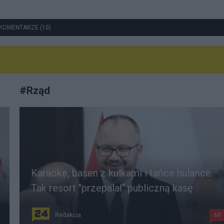
KOMENTARZE (10)
#
Rząd
Karaoke, basen z kulkami i tańce hulańce.
Tak resort "przepalał" publiczną kasę
Redakcja
60