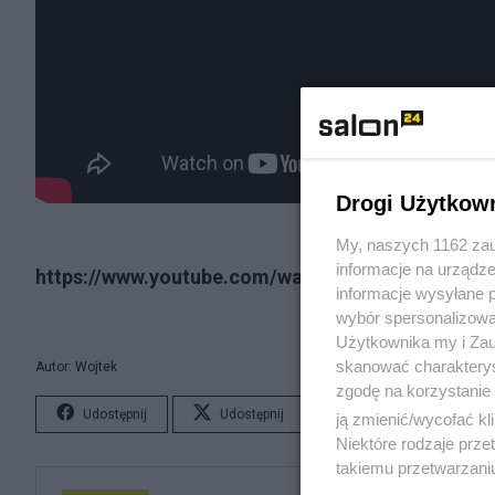
Drogi Użytkow
My, naszych 1162 zau
informacje na urządze
https://www.youtube.com/watch?v=_TAKJvxVMH
informacje wysyłane 
wybór spersonalizowan
Użytkownika my i Zau
skanować charakterys
Autor: Wojtek
zgodę na korzystanie 
Udostępnij
Udostępnij
Lubię to!
S
ją zmienić/wycofać kl
Niektóre rodzaje prz
takiemu przetwarzaniu