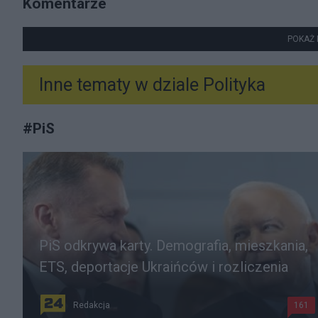
Komentarze
POKAŻ 
Inne tematy w dziale
Polityka
#
PiS
PiS odkrywa karty. Demografia, mieszkania,
ETS, deportacje Ukraińców i rozliczenia
Redakcja
161