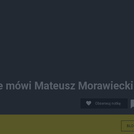
ie mówi Mateusz Morawiecki
Obserwuj notkę
BLO