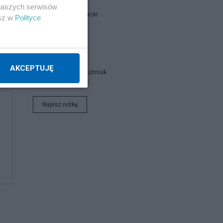
 naszych serwisów
Jan Filip Libicki
esz w
Polityce
catrw
AKCEPTUJĘ
Zbigniew Kuźmiuk
Napisz notkę