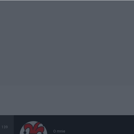
139
O mnie