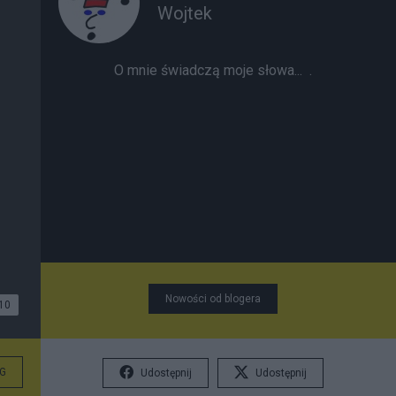
Wojtek
O mnie świadczą moje słowa...
.
Nowości od blogera
10
G
Udostępnij
Udostępnij