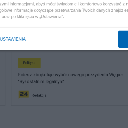
Polityka
szymi informacjami, abyś mógł świadomie i komfortowo korzystać z
gółowe informacje dotyczące przetwarzania Twoich danych znajdzi
Karaoke, basen z kulkami i tańce hulańce. Tak resort
s
oraz po kliknięciu w „Ustawienia”.
"przepalał" publiczną kasę
Redakcja
USTAWIENIA
Polityka
Fidesz zbojkotuje wybór nowego prezydenta Węgier.
"Był ostatnim legalnym"
Redakcja