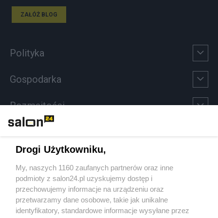
ZAŁÓŻ BLOG
Polityka
Gospodarka
Rozmaitości
Technologie
Drogi Użytkowniku,
Sport
My, naszych 1160 zaufanych partnerów oraz inne
podmioty z salon24.pl uzyskujemy dostęp i
Społeczeństwo
przechowujemy informacje na urządzeniu oraz
przetwarzamy dane osobowe, takie jak unikalne
Kultura
identyfikatory, standardowe informacje wysyłane przez