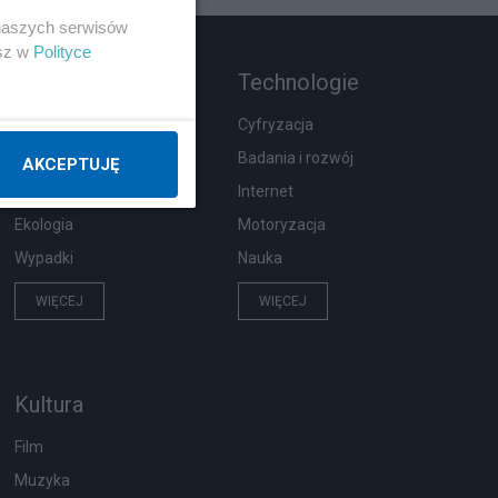
 naszych serwisów
esz w
Polityce
Rozmaitości
Technologie
Zdrowie
Cyfryzacja
Podróże
Badania i rozwój
AKCEPTUJĘ
Pogoda
Internet
Ekologia
Motoryzacja
Wypadki
Nauka
WIĘCEJ
WIĘCEJ
Kultura
Film
Muzyka