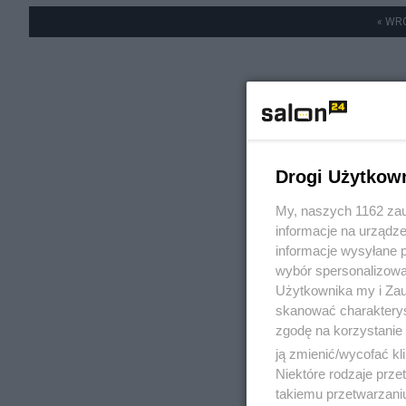
« WR
Drogi Użytkow
My, naszych 1162 zau
informacje na urządze
informacje wysyłane 
wybór spersonalizowan
Użytkownika my i Zau
skanować charakterys
zgodę na korzystanie 
ją zmienić/wycofać kl
Niektóre rodzaje prz
takiemu przetwarzaniu