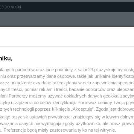
ÓĆ DO NOTKI
niku,
fanych partnerów oraz inne podmioty z salon24.pl uzyskujemy dost
niu oraz przetwarzamy dane osobowe, takie jak unikalne identyfikat
przez urządzenie czy dane przeglądania w celu zapewniania sperson
ych treści, pomiar reklam i treści, badanie odbiorców oraz ulepszan
fani Partnerzy możemy używać dokładnych danych geolokalizacyjn
tykę urządzenia do celów identyfikacji. Ponieważ cenimy Twoją pry
z tych technologii poprzez kliknięcie „Akceptuję”. Zgoda jest dobro
ikając przycisk ustawień prywatności znajdujący się w lewym dolny
etwarzania danych nie wymagają zgody użytkownika, ale masz prawo 
. Preferencje będą miały zastosowania tylko na tej witrynie.