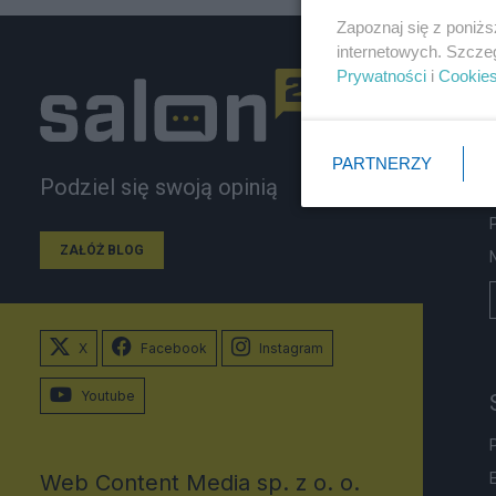
Zapoznaj się z poniż
internetowych. Szcze
Prywatności
i
Cookie
PARTNERZY
Podziel się swoją opinią
ZAŁÓŻ BLOG
X
Facebook
Instagram
Youtube
Web Content Media sp. z o. o.