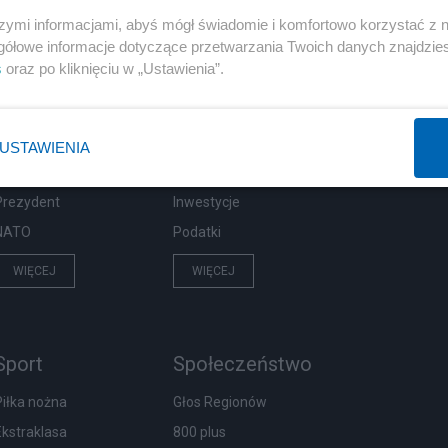
szymi informacjami, abyś mógł świadomie i komfortowo korzystać z
gółowe informacje dotyczące przetwarzania Twoich danych znajdzi
s
oraz po kliknięciu w „Ustawienia”.
Polityka
Gospodarka
Rosja
Biznes
PiS
Pieniądze
USTAWIENIA
Rząd
Centralny Port Komunikacyjny
Prezydent
Inwestycje
NATO
Podatki
WIĘCEJ
WIĘCEJ
Sport
Społeczeństwo
Piłka nożna
Głos Regionów
Ekstraklasa
800 plus