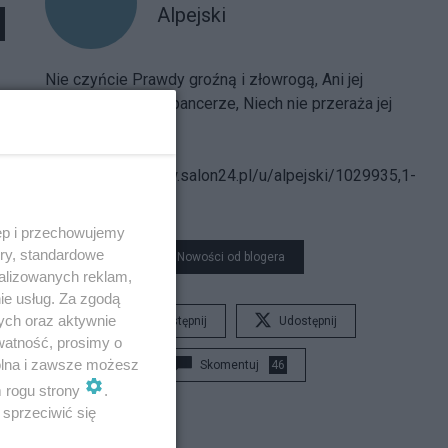
Alpejski
Nie czyńcie Prawdy groźną i złowrogą, Ani jej
strójcie w hełmy i pancerze, Niech nie przeraża jej
postać nikogo...
Spis treści
bloga:
https://www.salon24.pl/u/alpejski/1029935,1-
000-000
ęp i przechowujemy
ory, standardowe
Nowości od blogera
alizowanych reklam,
ie usług. Za zgodą
ych oraz aktywnie
Udostępnij
Udostępnij
watność, prosimy o
wolna i zawsze możesz
Skomentuj
46
m rogu strony
.
sprzeciwić się