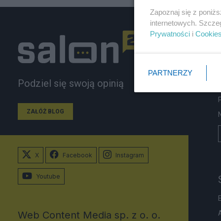
Zapoznaj się z poniż
internetowych. Szcze
Prywatności
i
Cookie
PARTNERZY
Podziel się swoją opinią
ZAŁÓŻ BLOG
X
Facebook
Instagram
Youtube
Web Content Media sp. z o. o.