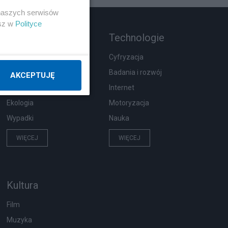
 naszych serwisów
esz w
Polityce
Rozmaitości
Technologie
Zdrowie
Cyfryzacja
Podróże
Badania i rozwój
AKCEPTUJĘ
Pogoda
Internet
Ekologia
Motoryzacja
Wypadki
Nauka
WIĘCEJ
WIĘCEJ
Kultura
Film
Muzyka