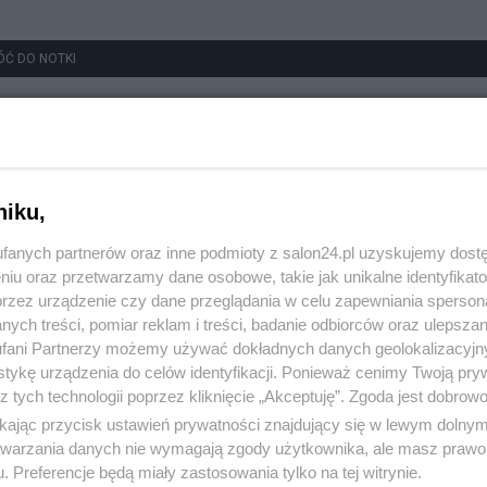
ÓĆ DO NOTKI
niku,
fanych partnerów oraz inne podmioty z salon24.pl uzyskujemy dost
niu oraz przetwarzamy dane osobowe, takie jak unikalne identyfikat
przez urządzenie czy dane przeglądania w celu zapewniania sperson
ych treści, pomiar reklam i treści, badanie odbiorców oraz ulepszan
fani Partnerzy możemy używać dokładnych danych geolokalizacyjn
tykę urządzenia do celów identyfikacji. Ponieważ cenimy Twoją pry
z tych technologii poprzez kliknięcie „Akceptuję”. Zgoda jest dobro
ikając przycisk ustawień prywatności znajdujący się w lewym dolny
etwarzania danych nie wymagają zgody użytkownika, ale masz prawo 
. Preferencje będą miały zastosowania tylko na tej witrynie.