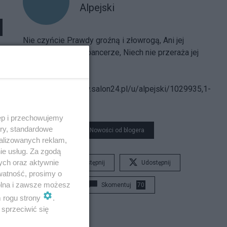
Alpejski
Nie czyńcie Prawdy groźną i złowrogą, Ani jej
strójcie w hełmy i pancerze, Niech nie przeraża jej
postać nikogo...
Spis treści
bloga:
https://www.salon24.pl/u/alpejski/1029935,1-
000-000
ęp i przechowujemy
ory, standardowe
Nowości od blogera
alizowanych reklam,
ie usług. Za zgodą
ych oraz aktywnie
Udostępnij
Udostępnij
watność, prosimy o
wolna i zawsze możesz
Skomentuj
70
m rogu strony
.
sprzeciwić się