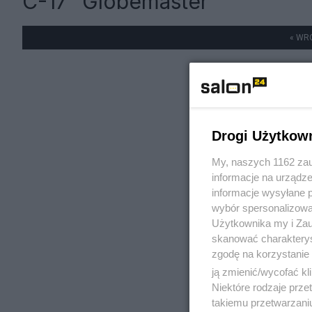
C-17 "Globemaster"
« WR
Drogi Użytkow
My, naszych 1162 zau
informacje na urządze
informacje wysyłane 
wybór spersonalizowan
Użytkownika my i Zau
skanować charakterys
zgodę na korzystanie 
ją zmienić/wycofać kl
Niektóre rodzaje prz
takiemu przetwarzaniu