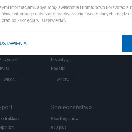
szymi informacjami, abyś mógł świadomie i komfortowo korzystać z
gółowe informacje dotyczące przetwarzania Twoich danych znajdzi
s
oraz po kliknięciu w „Ustawienia”.
Polityka
Gospodarka
Rosja
Biznes
PiS
Pieniądze
USTAWIENIA
Rząd
Centralny Port Komunikacyjny
Prezydent
Inwestycje
NATO
Podatki
WIĘCEJ
WIĘCEJ
Sport
Społeczeństwo
Ekstraklasa
Głos Regionów
Alpinizm
800 plus