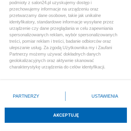
podmioty z salon24.pl uzyskujemy dostęp i
Społeczeństwo
przechowujemy informacje na urządzeniu oraz
przetwarzamy dane osobowe, takie jak unikalne
Kultura
identyfikatory, standardowe informacje wysyłane przez
urządzenie czy dane przeglądania w celu zapewniania
spersonalizowanych reklam, wybór spersonalizowanych
treści, pomiar reklam i treści, badanie odbiorców oraz
ulepszanie usług. Za zgodą Użytkownika my i Zaufani
X
Facebook
Instagram
Youtube
Partnerzy możemy używać dokładnych danych
geolokalizacyjnych oraz aktywnie skanować
charakterystykę urządzenia do celów identyfikacji.
Web Content Media sp. z o. o. © 2022
Ponieważ cenimy Twoją prywatność, prosimy o zgodę na
korzystanie z tych technologii poprzez kliknięcie
„Akceptuję”. Zgoda jest dobrowolna i zawsze możesz ją
Pomoc
O nas
Praca
Reklama
Kontakt
zmienić/wycofać klikając przycisk ustawień prywatności
PARTNERZY
USTAWIENIA
znajdujący się w lewym dolnym rogu strony
. Niektóre
rodzaje przetwarzania danych nie wymagają zgody
użytkownika, ale masz prawo sprzeciwić się takiemu
AKCEPTUJĘ
przetwarzaniu. Preferencje będą miały zastosowania tylko
Technologię dostarcza:
W3media.pl
na tej witrynie.