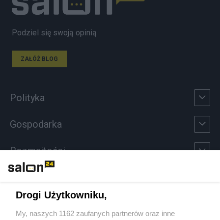
Podziel się swoją opinią
ZAŁÓŻ BLOG
Polityka
Gospodarka
Rozmaitości
Technologie
Drogi Użytkowniku,
Sport
My, naszych 1162 zaufanych partnerów oraz inne