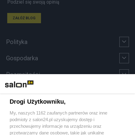
Podziel się swoją opinią
ZAŁÓŻ BLOG
Polityka
Gospodarka
Rozmaitości
Technologie
Drogi Użytkowniku,
Sport
My, naszych 1162 zaufanych partnerów oraz inne
podmioty z salon24.pl uzyskujemy dostęp i
Społeczeństwo
przechowujemy informacje na urządzeniu oraz
przetwarzamy dane osobowe, takie jak unikalne