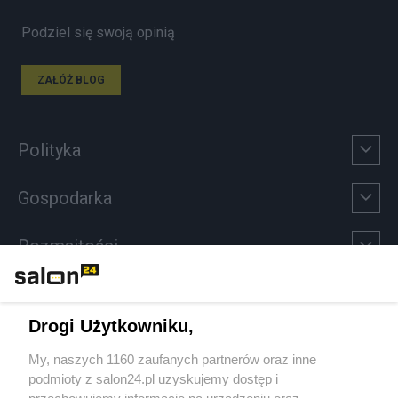
Podziel się swoją opinią
ZAŁÓŻ BLOG
Polityka
Gospodarka
Rozmaitości
Technologie
Drogi Użytkowniku,
Sport
My, naszych 1160 zaufanych partnerów oraz inne
podmioty z salon24.pl uzyskujemy dostęp i
Społeczeństwo