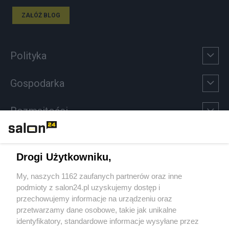
ZAŁÓŻ BLOG
Polityka
Gospodarka
Rozmaitości
Technologie
Drogi Użytkowniku,
Sport
My, naszych 1162 zaufanych partnerów oraz inne
podmioty z salon24.pl uzyskujemy dostęp i
Społeczeństwo
przechowujemy informacje na urządzeniu oraz
przetwarzamy dane osobowe, takie jak unikalne
Kultura
identyfikatory, standardowe informacje wysyłane przez