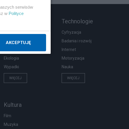
 naszych serwisów
esz w
Polityce
Rozmaitości
Technologie
Zdrowie
Cyfryzacja
Podróże
Badania i rozwój
AKCEPTUJĘ
Pogoda
Internet
Ekologia
Motoryzacja
Wypadki
Nauka
WIĘCEJ
WIĘCEJ
Kultura
Film
Muzyka