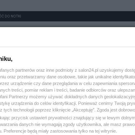
ÓĆ DO NOTKI
niku,
fanych partnerów oraz inne podmioty z salon24.pl uzyskujemy dost
niu oraz przetwarzamy dane osobowe, takie jak unikalne identyfikat
przez urządzenie czy dane przeglądania w celu zapewniania sperson
ych treści, pomiar reklam i treści, badanie odbiorców oraz ulepszan
fani Partnerzy możemy używać dokładnych danych geolokalizacyjn
tykę urządzenia do celów identyfikacji. Ponieważ cenimy Twoją pry
z tych technologii poprzez kliknięcie „Akceptuję”. Zgoda jest dobro
ikając przycisk ustawień prywatności znajdujący się w lewym dolny
etwarzania danych nie wymagają zgody użytkownika, ale masz prawo 
. Preferencje będą miały zastosowania tylko na tej witrynie.