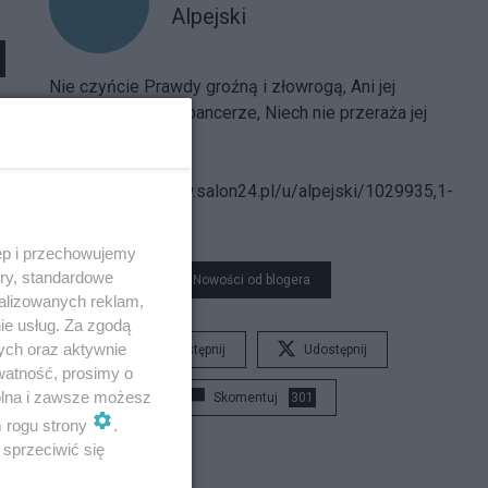
Alpejski
Nie czyńcie Prawdy groźną i złowrogą, Ani jej
strójcie w hełmy i pancerze, Niech nie przeraża jej
postać nikogo...
Spis treści
bloga:
https://www.salon24.pl/u/alpejski/1029935,1-
000-000
ęp i przechowujemy
ory, standardowe
Nowości od blogera
alizowanych reklam,
ie usług. Za zgodą
ych oraz aktywnie
Udostępnij
Udostępnij
watność, prosimy o
wolna i zawsze możesz
Skomentuj
301
m rogu strony
.
sprzeciwić się