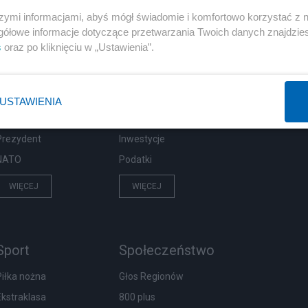
szymi informacjami, abyś mógł świadomie i komfortowo korzystać z
gółowe informacje dotyczące przetwarzania Twoich danych znajdzi
s
oraz po kliknięciu w „Ustawienia”.
Polityka
Gospodarka
Rosja
Biznes
PiS
Pieniądze
USTAWIENIA
Rząd
Centralny Port Komunikacyjny
Prezydent
Inwestycje
NATO
Podatki
WIĘCEJ
WIĘCEJ
Sport
Społeczeństwo
Piłka nożna
Głos Regionów
Ekstraklasa
800 plus