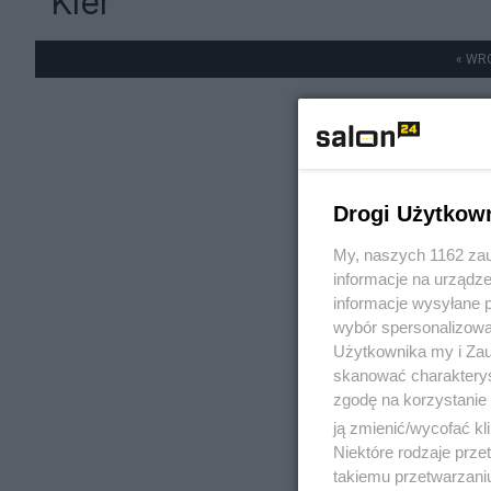
"Kler"
« WR
Drogi Użytkow
My, naszych 1162 zau
informacje na urządze
informacje wysyłane 
wybór spersonalizowan
Użytkownika my i Zau
skanować charakterys
zgodę na korzystanie 
ją zmienić/wycofać kl
Niektóre rodzaje prz
takiemu przetwarzaniu