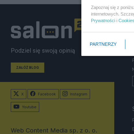
Zapoznaj się z poniż
internetowych. Szcze
Prywatności
i
Cookie
PARTNERZY
Podziel się swoją opinią
ZAŁÓŻ BLOG
X
Facebook
Instagram
Youtube
Web Content Media sp. z o. o.