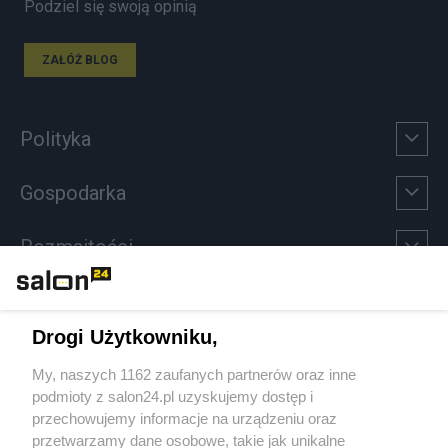
Podziel się swoją opinią
ZAŁÓŻ BLOG
Polityka
Gospodarka
Rozmaitości
Technologie
Drogi Użytkowniku,
Sport
My, naszych 1162 zaufanych partnerów oraz inne
podmioty z salon24.pl uzyskujemy dostęp i
Społeczeństwo
przechowujemy informacje na urządzeniu oraz
przetwarzamy dane osobowe, takie jak unikalne