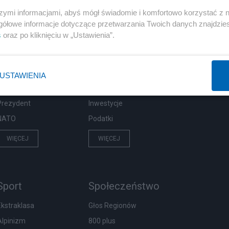
szymi informacjami, abyś mógł świadomie i komfortowo korzystać z
gółowe informacje dotyczące przetwarzania Twoich danych znajdzi
s
oraz po kliknięciu w „Ustawienia”.
Polityka
Gospodarka
Rosja
Biznes
PiS
Pieniądze
USTAWIENIA
Rząd
Centralny Port Komunikacyjny
Prezydent
Inwestycje
NATO
Podatki
WIĘCEJ
WIĘCEJ
Sport
Społeczeństwo
Ekstraklasa
Głos Regionów
Alpinizm
800 plus