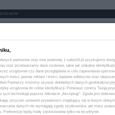
ÓĆ DO NOTKI
niku,
fanych partnerów oraz inne podmioty z salon24.pl uzyskujemy dost
niu oraz przetwarzamy dane osobowe, takie jak unikalne identyfikat
przez urządzenie czy dane przeglądania w celu zapewniania sperson
ych treści, pomiar reklam i treści, badanie odbiorców oraz ulepszan
fani Partnerzy możemy używać dokładnych danych geolokalizacyjn
tykę urządzenia do celów identyfikacji. Ponieważ cenimy Twoją pry
z tych technologii poprzez kliknięcie „Akceptuję”. Zgoda jest dobro
ikając przycisk ustawień prywatności znajdujący się w lewym dolny
etwarzania danych nie wymagają zgody użytkownika, ale masz prawo 
. Preferencje będą miały zastosowania tylko na tej witrynie.