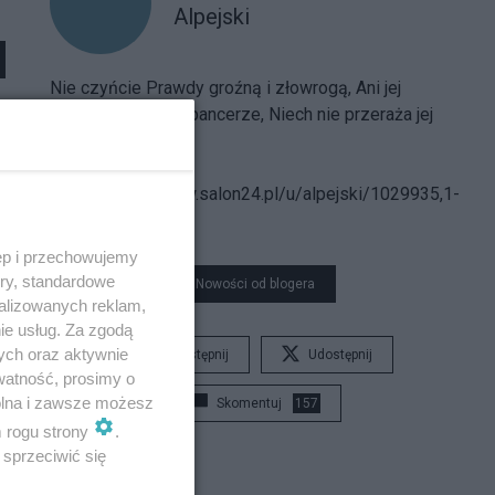
Alpejski
Nie czyńcie Prawdy groźną i złowrogą, Ani jej
strójcie w hełmy i pancerze, Niech nie przeraża jej
postać nikogo...
Spis treści
bloga:
https://www.salon24.pl/u/alpejski/1029935,1-
000-000
ęp i przechowujemy
ory, standardowe
Nowości od blogera
alizowanych reklam,
ie usług. Za zgodą
ych oraz aktywnie
Udostępnij
Udostępnij
watność, prosimy o
wolna i zawsze możesz
Skomentuj
157
m rogu strony
.
sprzeciwić się