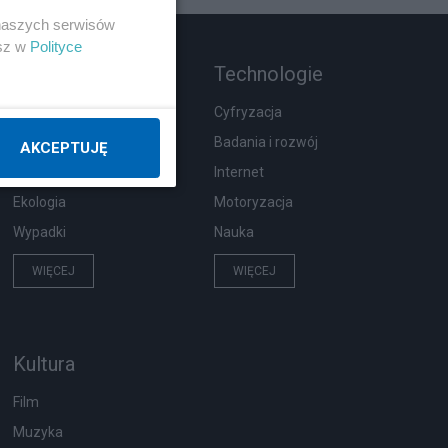
 naszych serwisów
esz w
Polityce
Rozmaitości
Technologie
Zdrowie
Cyfryzacja
Podróże
Badania i rozwój
AKCEPTUJĘ
Pogoda
Internet
Ekologia
Motoryzacja
Wypadki
Nauka
WIĘCEJ
WIĘCEJ
Kultura
Film
Muzyka