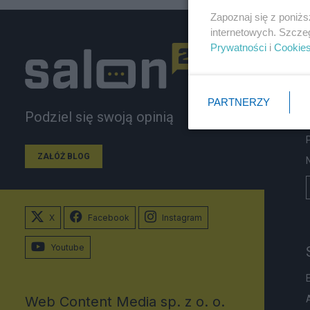
Zapoznaj się z poniż
internetowych. Szcze
Prywatności
i
Cookie
PARTNERZY
Podziel się swoją opinią
ZAŁÓŻ BLOG
X
Facebook
Instagram
Youtube
Web Content Media sp. z o. o.