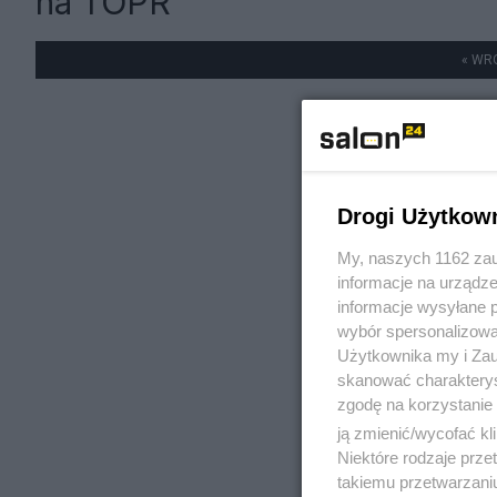
na TOPR
« WR
Drogi Użytkow
My, naszych 1162 zau
informacje na urządze
informacje wysyłane 
wybór spersonalizowan
Użytkownika my i Zau
skanować charakterys
zgodę na korzystanie 
ją zmienić/wycofać kl
Niektóre rodzaje prz
takiemu przetwarzaniu