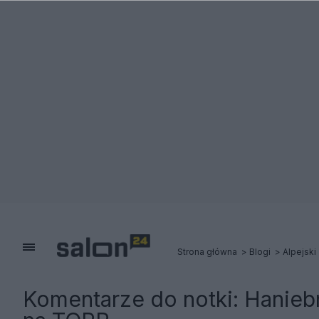
Strona główna
Blogi
Alpejski
Komentarze do notki:
Haniebn