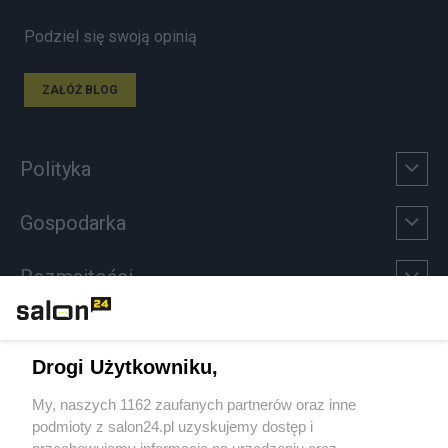
Podziel się swoją opinią
ZAŁÓŻ BLOG
Polityka
Gospodarka
Rozmaitości
Technologie
Drogi Użytkowniku,
Sport
My, naszych 1162 zaufanych partnerów oraz inne
podmioty z salon24.pl uzyskujemy dostęp i
Społeczeństwo