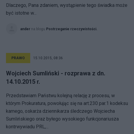
Dlaczego, Pana zdaniem, wystąpienie tego świadka może
być istotne w...
ander
na blogu
Postrzeganie rzeczywistości.
PRAWO
15.10.2015, 08:36
Wojciech Sumliński - rozprawa z dn.
14.10.2015 r.
Przedstawiam Państwu kolejną relację z procesu, w
którym Prokuratura, powołując się na art.230 par.1 kodeksu
karnego, oskarża dziennikarza śledczego Wojciecha
Sumlińskiego oraz byłego wysokiego funkcjonariusza
kontrwywiadu PRL,...