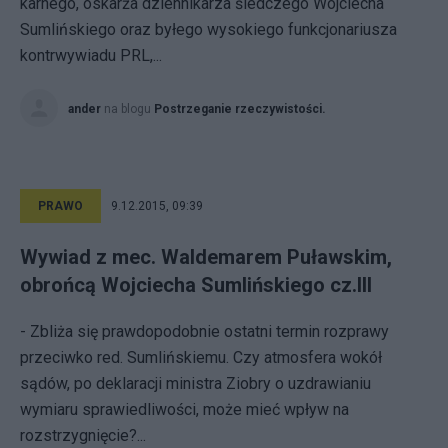
karnego, oskarża dziennikarza śledczego Wojciecha
Sumlińskiego oraz byłego wysokiego funkcjonariusza
kontrwywiadu PRL,...
ander
na blogu
Postrzeganie rzeczywistości.
PRAWO
9.12.2015, 09:39
Wywiad z mec. Waldemarem Puławskim,
obrońcą Wojciecha Sumlińskiego cz.III
- Zbliża się prawdopodobnie ostatni termin rozprawy
przeciwko red. Sumlińskiemu. Czy atmosfera wokół
sądów, po deklaracji ministra Ziobry o uzdrawianiu
wymiaru sprawiedliwości, może mieć wpływ na
rozstrzygnięcie?...