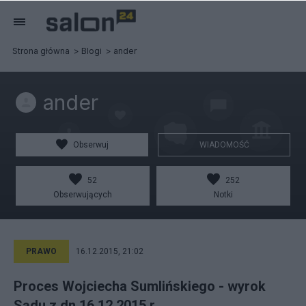
Strona główna
Blogi
ander
ander
Obserwuj
WIADOMOŚĆ
52
252
Obserwujących
Notki
PRAWO
16.12.2015, 21:02
Proces Wojciecha Sumlińskiego - wyrok
Sądu z dn.16.12.2015 r.