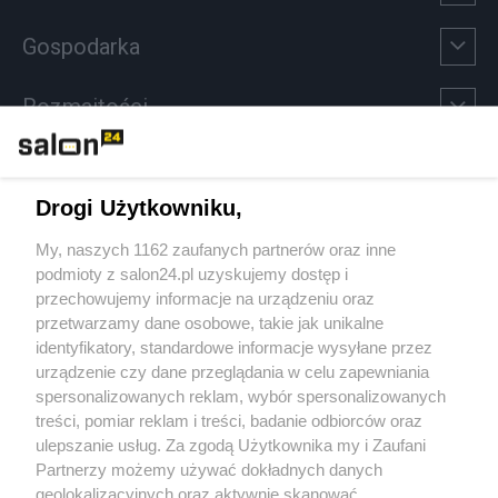
Gospodarka
Rozmaitości
Technologie
Drogi Użytkowniku,
Sport
My, naszych 1162 zaufanych partnerów oraz inne
podmioty z salon24.pl uzyskujemy dostęp i
Społeczeństwo
przechowujemy informacje na urządzeniu oraz
przetwarzamy dane osobowe, takie jak unikalne
Kultura
identyfikatory, standardowe informacje wysyłane przez
urządzenie czy dane przeglądania w celu zapewniania
spersonalizowanych reklam, wybór spersonalizowanych
treści, pomiar reklam i treści, badanie odbiorców oraz
ulepszanie usług. Za zgodą Użytkownika my i Zaufani
X
Facebook
Instagram
Youtube
Partnerzy możemy używać dokładnych danych
geolokalizacyjnych oraz aktywnie skanować