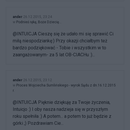
ander
26.12.2015, 23:24
w
Podnieś rękę, Boże Dziecię...
@INTUICJA Cieszę się że udało mi się sprawić Ci
miłą niespodziankę:) Przy okazji chciałbym też
bardzo podziękować - Tobie i wszystkim w to
zaangażowanym- za 5 lat OB-CIACHu :)...
ander
26.12.2015, 23:12
w
Proces Wojciecha Sumlińskiego - wyrok Sądu z dn.16.12.2015
r.
@INTUICJA Pięknie dziękuję za Twoje życzenia,
Intuicjo :) I oby nasza nadzieja się w przyszłym
roku spełniła :) A potem... a potem to już będzie z
górki ;) Pozdrawiam Cie...