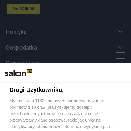
ZAŁÓŻ BLOG
Polityka
Gospodarka
Rozmaitości
Technologie
Drogi Użytkowniku,
Sport
My, naszych 1162 zaufanych partnerów oraz inne
podmioty z salon24.pl uzyskujemy dostęp i
Społeczeństwo
przechowujemy informacje na urządzeniu oraz
przetwarzamy dane osobowe, takie jak unikalne
Kultura
identyfikatory, standardowe informacje wysyłane przez