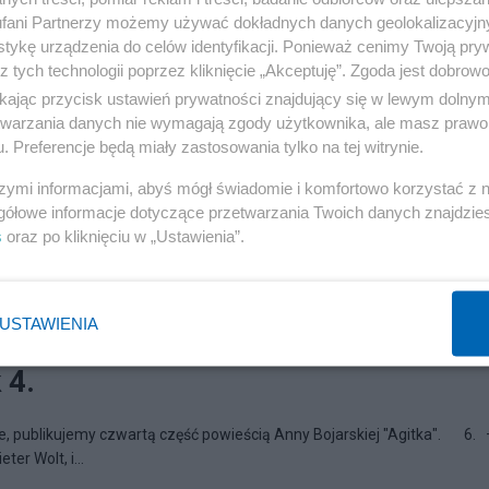
fani Partnerzy możemy używać dokładnych danych geolokalizacyjn
tykę urządzenia do celów identyfikacji. Ponieważ cenimy Twoją pry
z tych technologii poprzez kliknięcie „Akceptuję”. Zgoda jest dobro
ikając przycisk ustawień prywatności znajdujący się w lewym dolny
etwarzania danych nie wymagają zgody użytkownika, ale masz prawo 
. Preferencje będą miały zastosowania tylko na tej witrynie.
szymi informacjami, abyś mógł świadomie i komfortowo korzystać z
gółowe informacje dotyczące przetwarzania Twoich danych znajdzi
s
oraz po kliknięciu w „Ustawienia”.
USTAWIENIA
 4.
ie, publikujemy czwartą część powieścią Anny Bojarskiej "Agitka". 6.
er Wolt, i...