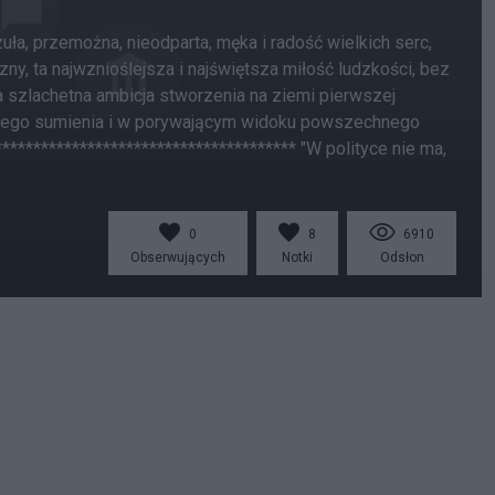
zuła, przemożna, nieodparta, męka i radość wielkich serc,
yzny, ta najwznioślejsza i najświętsza miłość ludzkości, bez
 ta szlachetna ambicja stworzenia na ziemi pierwszej
zystego sumienia i w porywającym widoku powszechnego
*************************************** "W polityce nie ma,
0
8
6910
Obserwujących
Notki
Odsłon