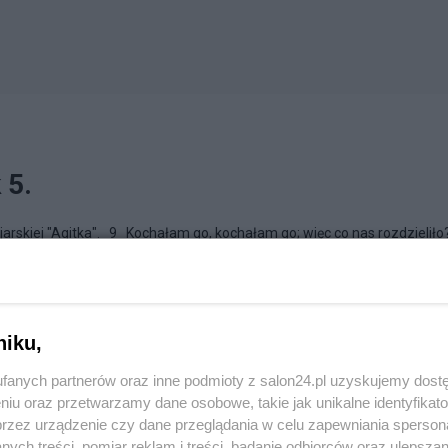
 5.
arskiej "Agitka". 9 Kochałam go, kochałam go; więc co nas rozdzieliło
ł piąty: byłam już wytrenowana, wytresowana,...
ojarska
niku,
fanych partnerów oraz inne podmioty z salon24.pl uzyskujemy dost
niu oraz przetwarzamy dane osobowe, takie jak unikalne identyfikat
przez urządzenie czy dane przeglądania w celu zapewniania sperson
ych treści, pomiar reklam i treści, badanie odbiorców oraz ulepszan