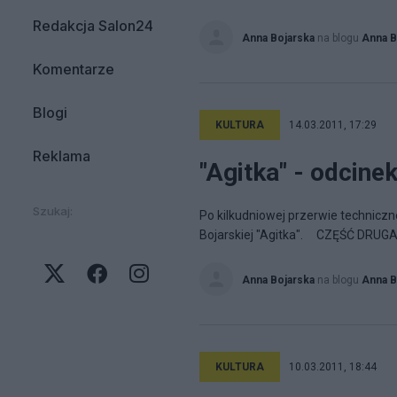
Redakcja Salon24
Anna Bojarska
na blogu
Anna B
Komentarze
Blogi
KULTURA
14.03.2011, 17:29
Reklama
"Agitka" - odcinek
Szukaj:
Po kilkudniowej przerwie technicz
Bojarskiej "Agitka". CZĘŚĆ DRU
Anna Bojarska
na blogu
Anna B
KULTURA
10.03.2011, 18:44