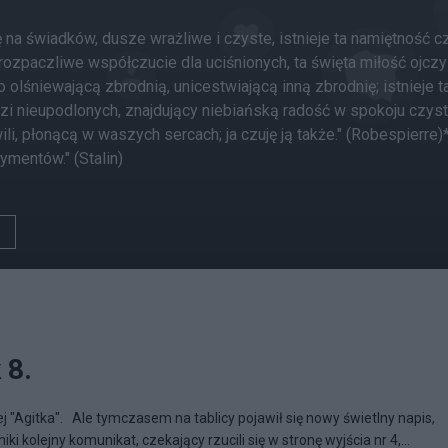
rę na świadków, dusze wrażliwe i czyste, istnieje ta namiętność c
to rozpaczliwe współczucie dla uciśnionych, ta święta miłość ojcz
lko olśniewającą zbrodnią, unicestwiającą inną zbrodnię; istnieje
ludzi nieupodlonych, znajdujący niebiańską radość w spokoju c
ili, płonącą w waszych sercach; ja czuję ją także." (Robespierre)
tymentów." (Stalin)
 8.
j "Agitka". Ale tymczasem na tablicy pojawił się nowy świetlny napis,
i kolejny komunikat, czekający rzucili się w stronę wyjścia nr 4,...