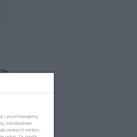
? Nie
ęp i przechowujemy
ory, standardowe
alizowanych reklam,
ie usług. Za zgodą