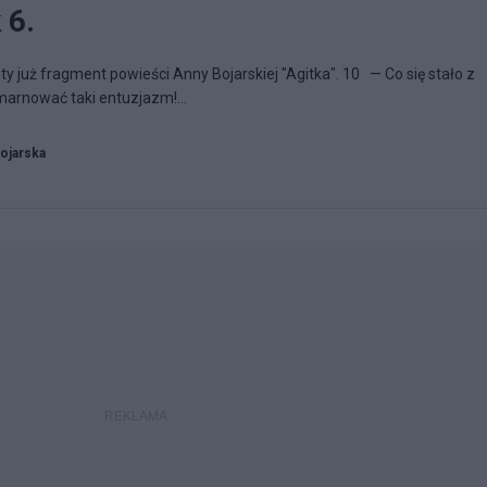
 6.
y już fragment powieści Anny Bojarskiej "Agitka". 10 — Co się stało z
marnować taki entuzjazm!...
ojarska