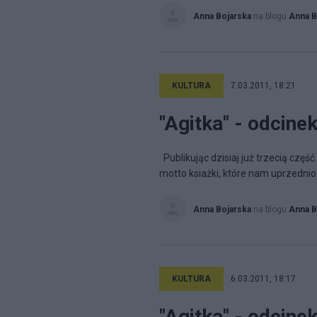
Anna Bojarska
na blogu
Anna B
KULTURA
7.03.2011, 18:21
"Agitka" - odcinek
Publikując dzisiaj już trzecią czę
motto ksiażki, które nam uprzednio
Anna Bojarska
na blogu
Anna B
KULTURA
6.03.2011, 18:17
"Agitka" - odcinek