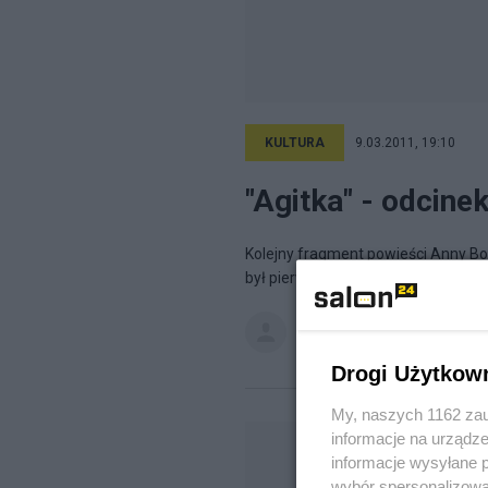
KULTURA
9.03.2011, 19:10
"Agitka" - odcinek
Kolejny fragment powieści Anny Boj
był pierwszy, nie był trzeci, nie by
Anna Bojarska
na blogu
Anna B
Drogi Użytkow
My, naszych 1162 zau
informacje na urządze
informacje wysyłane 
wybór spersonalizowan