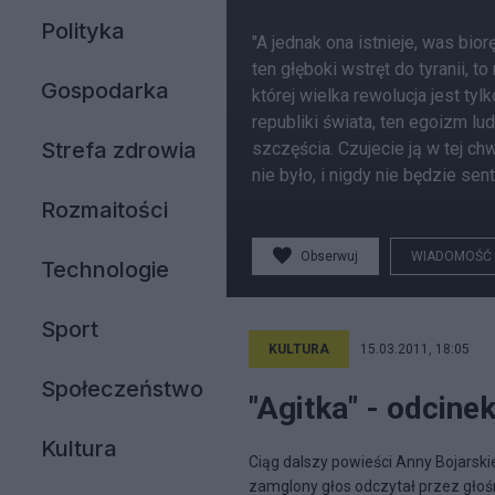
Polityka
"A jednak ona istnieje, was bio
ten głęboki wstręt do tyranii, 
Gospodarka
której wielka rewolucja jest ty
republiki świata, ten egoizm 
Strefa zdrowia
szczęścia. Czujecie ją w tej chw
nie było, i nigdy nie będzie sen
Rozmaitości
Obserwuj
WIADOMOŚĆ
Technologie
Sport
KULTURA
15.03.2011, 18:05
Społeczeństwo
"Agitka" - odcinek
Kultura
Ciąg dalszy powieści Anny Bojarskie
zamglony głos odczytał przez głośnik