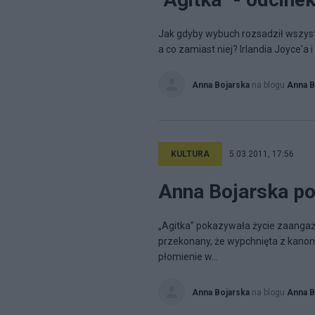
Jak gdyby wybuch rozsadził wszystk
a co zamiast niej? Irlandia Joyce'a i
Anna Bojarska
na blogu
Anna B
KULTURA
5.03.2011, 17:56
Anna Bojarska p
„Agitka” pokazywała życie zaangaż
przekonany, że wypchnięta z kanonu 
płomienie w...
Anna Bojarska
na blogu
Anna B