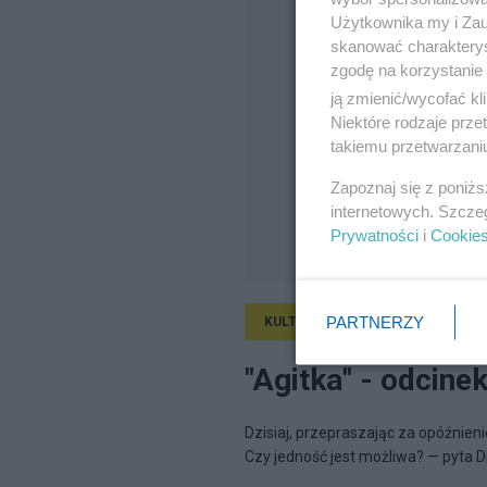
Użytkownika my i Zau
skanować charakterys
zgodę na korzystanie 
ją zmienić/wycofać kl
Niektóre rodzaje prz
takiemu przetwarzaniu
Zapoznaj się z poniż
internetowych. Szcze
Prywatności
i
Cookie
PARTNERZY
KULTURA
8.03.2011, 20:44
"Agitka" - odcinek
Dzisiaj, przepraszając za opóźnien
Czy jedność jest możliwa? — pyta Diet