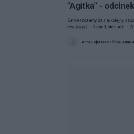
"Agitka" - odcinek
Zamieszczamy dzisiaj kolejny, szóst
rewolucją? — Roland, nie nudź! — Z
Anna Bojarska
na blogu
Anna B