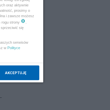
ych oraz aktywnie
watność, prosimy o
wolna i zawsze możesz
m rogu strony
.
sprzeciwić się
 naszych serwisów
esz w
Polityce
AKCEPTUJĘ
 —