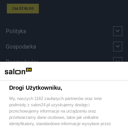
ZAŁÓŻ BLOG
Polityka
Gospodarka
Rozmaitości
Technologie
Drogi Użytkowniku,
Sport
My, naszych 1162 zaufanych partnerów oraz inne
podmioty z salon24.pl uzyskujemy dostęp i
Społeczeństwo
przechowujemy informacje na urządzeniu oraz
przetwarzamy dane osobowe, takie jak unikalne
Kultura
identyfikatory, standardowe informacje wysyłane przez