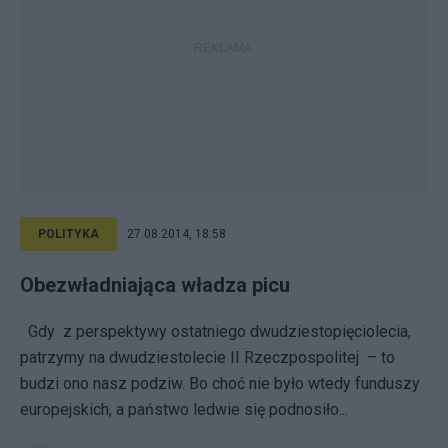
POLITYKA
27.08.2014, 18:58
Obezwładniająca władza picu
Gdy z perspektywy ostatniego dwudziestopięciolecia,
patrzymy na dwudziestolecie II Rzeczpospolitej – to
budzi ono nasz podziw. Bo choć nie było wtedy funduszy
europejskich, a państwo ledwie się podnosiło...