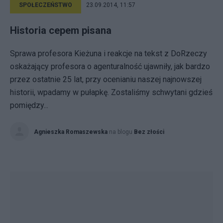
SPOŁECZEŃSTWO
23.09.2014, 11:57
Historia cepem pisana
Sprawa profesora Kieżuna i reakcje na tekst z DoRzeczy
oskażający profesora o agenturalność ujawniły, jak bardzo
przez ostatnie 25 lat, przy ocenianiu naszej najnowszej
historii, wpadamy w pułapkę. Zostaliśmy schwytani gdzieś
pomiędzy...
Agnieszka Romaszewska
na blogu
Bez złości