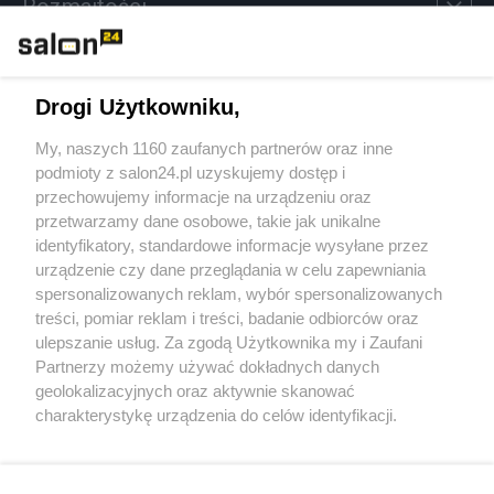
Rozmaitości
Technologie
Drogi Użytkowniku,
Sport
My, naszych 1160 zaufanych partnerów oraz inne
podmioty z salon24.pl uzyskujemy dostęp i
Społeczeństwo
przechowujemy informacje na urządzeniu oraz
przetwarzamy dane osobowe, takie jak unikalne
Kultura
identyfikatory, standardowe informacje wysyłane przez
urządzenie czy dane przeglądania w celu zapewniania
spersonalizowanych reklam, wybór spersonalizowanych
treści, pomiar reklam i treści, badanie odbiorców oraz
ulepszanie usług. Za zgodą Użytkownika my i Zaufani
X
Facebook
Instagram
Youtube
Partnerzy możemy używać dokładnych danych
geolokalizacyjnych oraz aktywnie skanować
charakterystykę urządzenia do celów identyfikacji.
Web Content Media sp. z o. o. © 2022
Ponieważ cenimy Twoją prywatność, prosimy o zgodę na
korzystanie z tych technologii poprzez kliknięcie
„Akceptuję”. Zgoda jest dobrowolna i zawsze możesz ją
Pomoc
O nas
Praca
Reklama
Kontakt