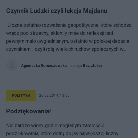
Czynnik Ludzki czyli lekcja Majdanu
LIczne ostatnio rozważania geopolityczne, które schodza
wręcz pod strzechy, skloniły mnie do refleksji nad
pewnym mało uwglednianym, ostatnio w polskiej debacie
czynnikiem - czyli rolą wielkich ruchów społecznych w...
Agnieszka Romaszewska
na blogu
Bez złości
POLITYKA
26.02.2014, 13:05
Podziękowania!
Nie bardzo wiem, gdzie mogłabym zamieścić
podziękowania, które dotrą do jak największej liczby