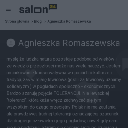
Strona główna
Blogi
Agnieszka Romaszewska
Agnieszka Romaszewska
myślę że ludzka natura pozostaje podobna od wieków i
ze wiedz o przeszłosci może nas wiele nauczyć. Jestem
umiarkowanie konserwatywna w opiniach o kulturze i
tradycji, zaś w miarę lewicowa (jeslli za lewicowy uznamy
solidaryzm ) w pogladach społeczno - ekonomicznych.
Bardzo szanuję pojęcie TOLERANCJI. Nie lewackiej
"toleranci", która każe wręcz zachwycać się tym
wszystkim do czego przeciętny Polak nie ma zaufania,
ale prawdziwej, trudnej tolerancji oznaczającej szacunek
dla drugiego człowieka i jego pogladów, nawet gdy nam
sie nie podobają. Staram się oceniac ludzi po czynach a