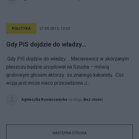
POLITYKA
27.09.2013, 13:52
Gdy PiS dojdzie do władzy...
Gdy PiS dojdzie do władzy…. Macierewicz w skórzanym
płaszczu będzie urzędował na Szucha – mówią
grobowym głosem aktorzy ze znanego kabaretu. Cóż
wizja jest może nieco przesadzona J...
Agnieszka Romaszewska
na blogu
Bez złości
NASTĘPNA STRONA