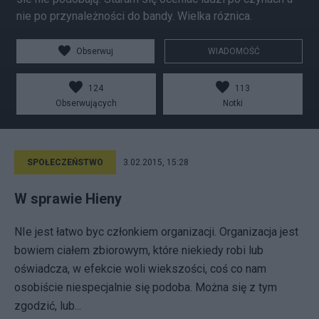
nie po przynależności do bandy. Wielka róznica.
Obserwuj
WIADOMOŚĆ
124
113
Obserwujących
Notki
SPOŁECZEŃSTWO
3.02.2015, 15:28
W sprawie Hieny
NIe jest łatwo byc członkiem organizacji. Organizacja jest
bowiem ciałem zbiorowym, które niekiedy robi lub
oświadcza, w efekcie woli wiekszości, coś co nam
osobiście niespecjalnie się podoba. Można się z tym
zgodzić, lub...