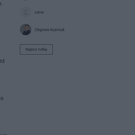
e.
catrw
Zbigniew Kuźmiuk
Napisz notkę
ież
 o