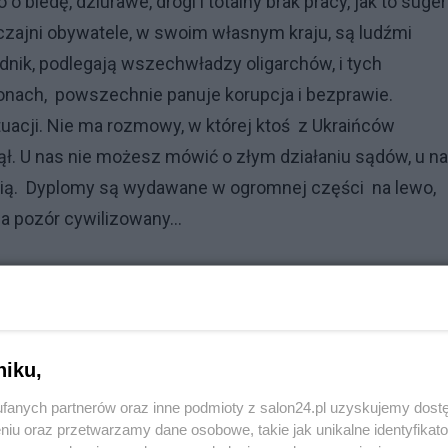
o o biedę, dziurawe, drogi i totalny brak pracy, jak to suge
wyczajni obywatele, w swoim własnym kraju, są ludźmi
dnik, podlegają wszechwładzy oligarchów, i tych
ionach, powszechnie panuje korupcja i bezprawie.
tuacji. Nie ma rozmowy, w której ktoś z Ukraińców
ął. U nas nie możesz mówić o złym działaniu sądów, u n
ówią. Dyplomy są wydawane w ogromnej części na lewo,
a pozór cywilizowany...
niku,
fanych partnerów oraz inne podmioty z salon24.pl uzyskujemy dost
niu oraz przetwarzamy dane osobowe, takie jak unikalne identyfikat