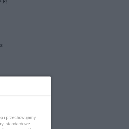
rują
as
ęp i przechowujemy
ory, standardowe