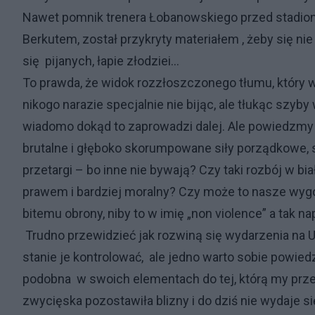
Nawet pomnik trenera Łobanowskiego przed stadione
Berkutem, został przykryty materiałem , żeby się 
się pijanych, łapie złodziei…
To prawda, że widok rozzłoszczonego tłumu, który 
nikogo narazie specjalnie nie bijąc, ale tłukąc szyb
wiadomo dokąd to zaprowadzi dalej. Ale powiedzmy 
brutalne i głęboko skorumpowane siły porządkowe, 
przetargi – bo inne nie bywają? Czy taki rozbój w bia
prawem i bardziej moralny? Czy może to nasze wyg
bitemu obrony, niby to w imię „non violence” a tak 
Trudno przewidzieć jak rozwiną się wydarzenia na Uk
stanie je kontrolować, ale jedno warto sobie powiedz
podobna w swoich elementach do tej, którą my prz
zwycięska pozostawiła blizny i do dziś nie wydaje