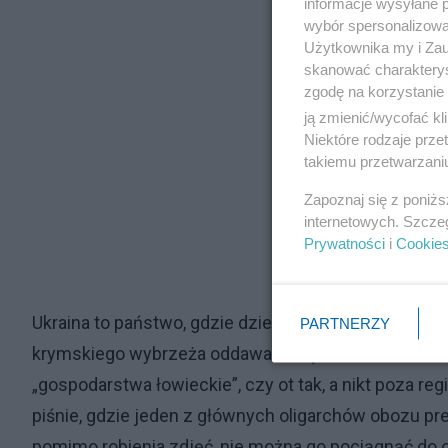
informacje wysyłane 
wybór spersonalizowan
Użytkownika my i Zau
skanować charakterys
zgodę na korzystanie 
ją zmienić/wycofać kl
Niektóre rodzaje prz
takiemu przetwarzaniu
Zapoznaj się z poniż
internetowych. Szcze
Prywatności
i
Cookie
Ukraina to państwo, gdzie dziesiątki tysięcy hekta
PARTNERZY
krymskiego wybrzeża oddawane są za bezcen ludziom
„gospodarstwa łowieckie”, czy ot tak, a nikt poza r
piśnie, gdzie jeden z głównych oligarchów obozu prez
pomimo robienia zdjęć, nie można go pociągnąć do 