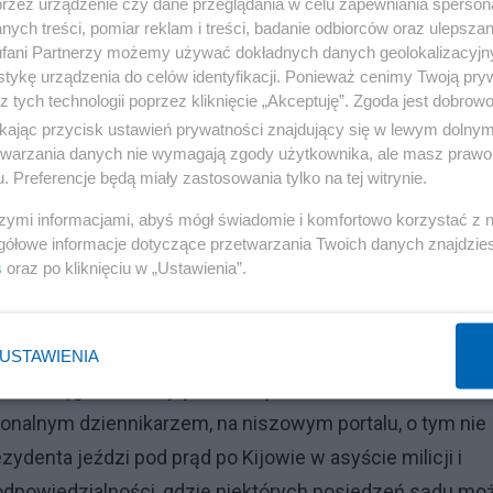
przez urządzenie czy dane przeglądania w celu zapewniania sperson
ych treści, pomiar reklam i treści, badanie odbiorców oraz ulepszan
fani Partnerzy możemy używać dokładnych danych geolokalizacyjn
tykę urządzenia do celów identyfikacji. Ponieważ cenimy Twoją pry
z tych technologii poprzez kliknięcie „Akceptuję”. Zgoda jest dobro
ikając przycisk ustawień prywatności znajdujący się w lewym dolny
etwarzania danych nie wymagają zgody użytkownika, ale masz prawo 
. Preferencje będą miały zastosowania tylko na tej witrynie.
szymi informacjami, abyś mógł świadomie i komfortowo korzystać z
gółowe informacje dotyczące przetwarzania Twoich danych znajdzi
s
oraz po kliknięciu w „Ustawienia”.
rów państwowych lasów wraz z rezerwatami, albo kilomet
USTAWIENIA
 z kręgów władzy, jako bliżej nieokreślone
egionalnym dziennikarzem, na niszowym portalu, o tym nie
ydenta jeździ pod prąd po Kijowie w asyście milicji i
odpowiedzialności, gdzie niektórych posiedzeń sądu mo