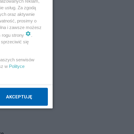
alizowanych reklam,
ie usług. Za zgodą
ych oraz aktywnie
watność, prosimy o
wolna i zawsze możesz
m rogu strony
.
sprzeciwić się
 naszych serwisów
esz w
Polityce
ry
AKCEPTUJĘ
że