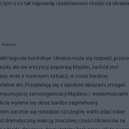
 o tym o co tak naprawdę i podstawowo chodzi na Ukraini
Reklama
ikt tego nie kontroluje. Ukraina może się rozpaść, przec
ejski, ale nie wszyscy popierają Majdan, zachód jest
azy, wraz z rozwojem sytuacji, w coraz bardziej
tatnie dni. Przeplatają się z epickimi obrazami zmagań
o imponującej samoorganizacji Majdanu i wiadomościami
kcie wyłania się obraz bardzo zagmatwany.
e zanim zacznie się rozważać szczegóły warto zdać sobie
t dramatyczną reakcją znaczniej części Ukraińców na