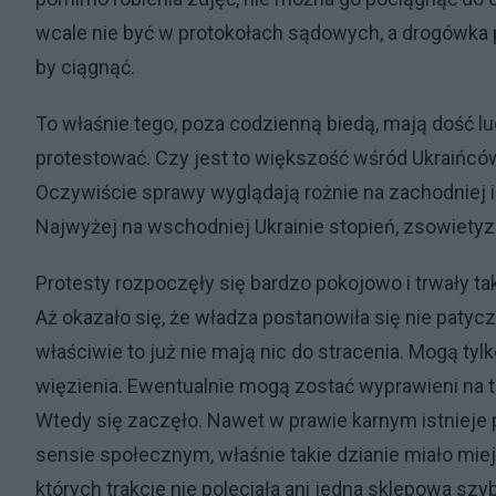
wcale nie być w protokołach sądowych, a drogówka p
by ciągnąć.
To właśnie tego, poza codzienną biedą, mają dość lud
protestować. Czy jest to większość wśród Ukraińcó
Oczywiście sprawy wyglądają rożnie na zachodniej i 
Najwyżej na wschodniej Ukrainie stopień, zsowietyzo
Protesty rozpoczęły się bardzo pokojowo i trwały ta
Aż okazało się, że władza postanowiła się nie patyc
właściwie to już nie mają nic do stracenia. Mogą tylk
więzienia. Ewentualnie mogą zostać wyprawieni na
Wtedy się zaczęło. Nawet w prawie karnym istnieje 
sensie społecznym, właśnie takie dzianie miało miej
których trakcie nie poleciała ani jedna sklepowa szyba