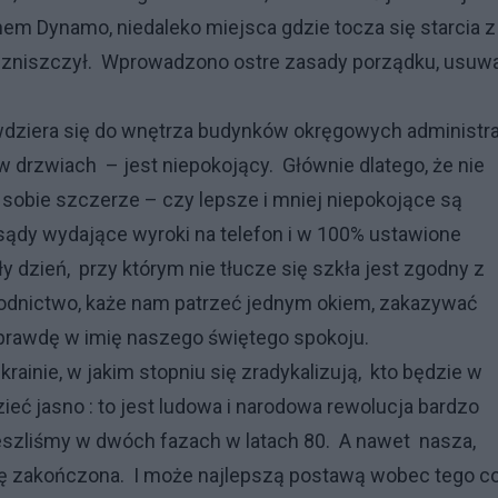
m Dynamo, niedaleko miejsca gdzie tocza się starcia z
nie zniszczył. Wprowadzono ostre zasady porządku, usuw
wdziera się do wnętrza budynków okręgowych administrac
y w drzwiach – jest niepokojący. Głównie dlatego, że nie
sobie szczerze – czy lepsze i mniej niepokojące są
sądy wydające wyroki na telefon i w 100% ustawione
ły dzień, przy którym nie tłucze się szkła jest zgodny z
odnictwo, każe nam patrzeć jednym okiem, zakazywać
naprawdę w imię naszego świętego spokoju.
rainie, w jakim stopniu się zradykalizują, kto będzie w
ieć jasno : to jest ludowa i narodowa rewolucja bardzo
eszliśmy w dwóch fazach w latach 80. A nawet nasza,
 się zakończona. I może najlepszą postawą wobec tego c