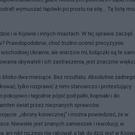
otrafi wymuszać łapówki po prostu na siłę… Tę listę m
zie i w Kijowie i innych miastach. W tej sprawie zaczęli
w? Prawdopodobnie, choć trudno ocenić precyzyjnie.
wschodniej Ukrainie, ale wierzcie mi, bolączki są te sam
wania obywateli i ich zastraszenia, jest znacznie więks
k blisko dwa miesiące. Bez rezultatu. Absolutnie żadnego
zkować, tylko rozprawić z nimi stanowczo i protestujący
o pokojowo i łagodnie pójść pod pałki, kopniaki i do
 tamten świat przez nieznanych sprawców.
pojęcie „obrony koniecznej” i można powiedzieć, że w
sce. Niewiele jest znanych zamieszek i rewolucji, w
, ani nikt niczego nie rabował, a tak do dziś jest w Kijowi