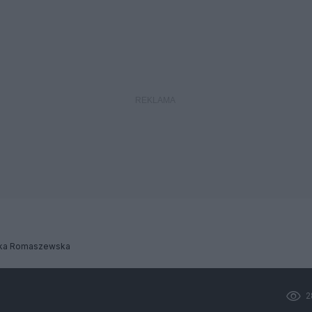
ka Romaszewska
2