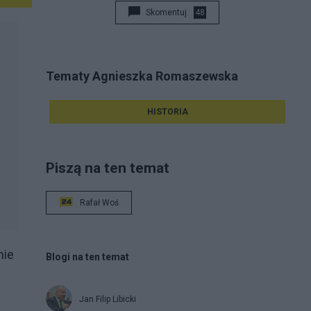
Skomentuj
48
Tematy Agnieszka Romaszewska
HISTORIA
Piszą na ten temat
Rafał Woś
nie
Blogi na ten temat
Jan Filip Libicki