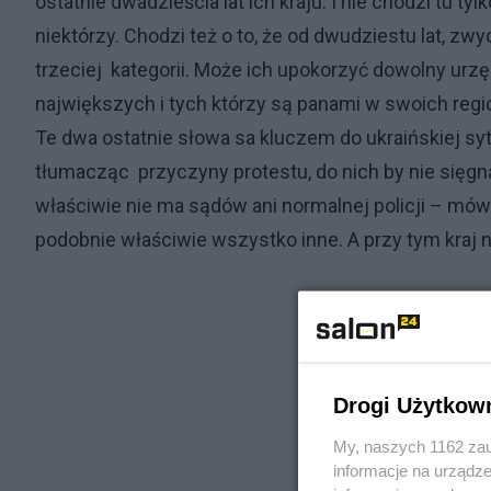
ostatnie dwadzieścia lat ich kraju. I nie chodzi tu tylk
niektórzy. Chodzi też o to, że od dwudziestu lat, z
trzeciej kategorii. Może ich upokorzyć dowolny urzę
największych i tych którzy są panami w swoich reg
Te dwa ostatnie słowa sa kluczem do ukraińskiej sy
tłumacząc przyczyny protestu, do nich by nie sięgn
właściwie nie ma sądów ani normalnej policji – m
podobnie właściwie wszystko inne. A przy tym kraj n
Drogi Użytkow
My, naszych 1162 zau
informacje na urządze