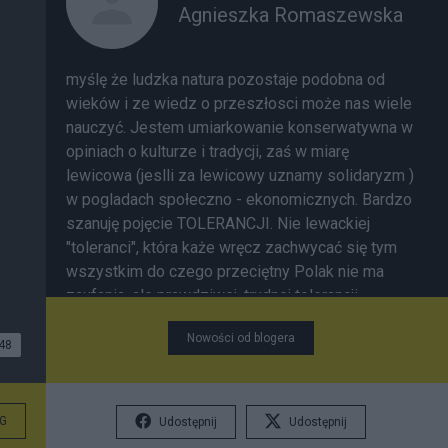
Agnieszka Romaszewska
myślę że ludzka natura pozostaje podobna od
wieków i ze wiedz o przeszłosci może nas wiele
nauczyć. Jestem umiarkowanie konserwatywna w
opiniach o kulturze i tradycji, zaś w miarę
lewicowa (jeslli za lewicowy uznamy solidaryzm )
w pogladach społeczno - ekonomicznych. Bardzo
szanuję pojęcie TOLERANCJI. Nie lewackiej
"toleranci", która każe wręcz zachwycać się tym
wszystkim do czego przeciętny Polak nie ma
zaufania, ale prawdziwej, trudnej tolerancji
oznaczającej szacunek dla drugiego człowieka i
Nowości od blogera
jego pogladów, nawet gdy nam sie nie podobają.
48
Staram się oceniac ludzi po czynach a nie po
przynależności do bandy. Wielka róznica.
G
Udostępnij
Udostępnij